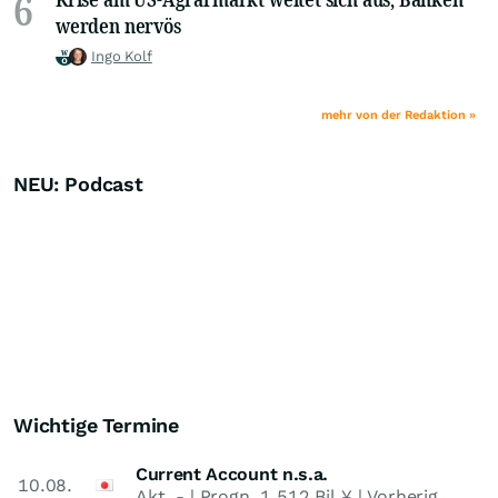
6
werden nervös
Ingo Kolf
mehr von der Redaktion »
NEU: Podcast
Wichtige Termine
Current Account n.s.a.
10.08.
Akt.
-
| Progn.
1,512 Bil.¥
| Vorherig