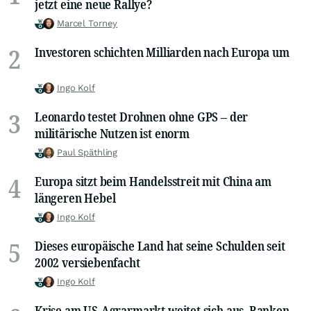
jetzt eine neue Rallye?
Marcel Torney
2
Investoren schichten Milliarden nach Europa um
Ingo Kolf
3
Leonardo testet Drohnen ohne GPS – der
militärische Nutzen ist enorm
Paul Späthling
4
Europa sitzt beim Handelsstreit mit China am
längeren Hebel
Ingo Kolf
5
Dieses europäische Land hat seine Schulden seit
2002 versiebenfacht
Ingo Kolf
Krise am US-Agrarmarkt weitet sich aus, Banken