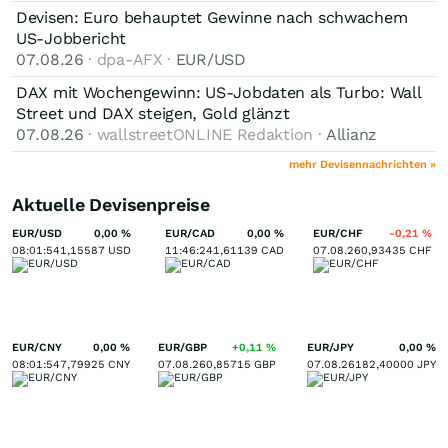
Devisen: Euro behauptet Gewinne nach schwachem
US-Jobbericht
07.08.26
· dpa-AFX ·
EUR/USD
DAX mit Wochengewinn: US-Jobdaten als Turbo: Wall
Street und DAX steigen, Gold glänzt
07.08.26
· wallstreetONLINE Redaktion ·
Allianz
mehr Devisennachrichten »
Aktuelle Devisenpreise
EUR/USD
0,00
%
EUR/CAD
0,00
%
EUR/CHF
-0,21
%
08:01:54
1,15587
USD
11:46:24
1,61139
CAD
07.08.26
0,93435
CHF
EUR/CNY
0,00
%
EUR/GBP
+0,11
%
EUR/JPY
0,00
%
08:01:54
7,79925
CNY
07.08.26
0,85715
GBP
07.08.26
182,40000
JPY