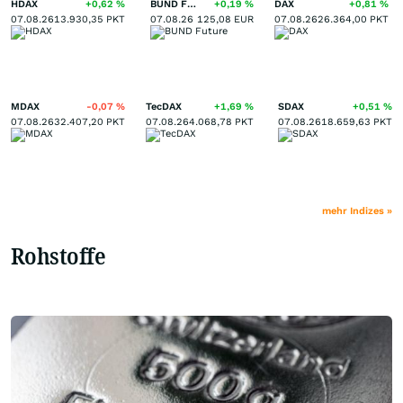
HDAX
+0,62
%
BUND Future
+0,19
%
DAX
+0,81
%
07.08.26
13.930,35
PKT
07.08.26
125,08
EUR
07.08.26
26.364,00
PKT
MDAX
-0,07
%
TecDAX
+1,69
%
SDAX
+0,51
%
07.08.26
32.407,20
PKT
07.08.26
4.068,78
PKT
07.08.26
18.659,63
PKT
mehr Indizes »
Rohstoffe