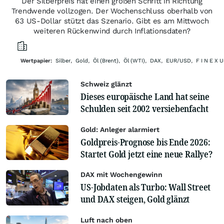
Der Silberpreis hat einen großen Schritt in Richtung
Trendwende vollzogen. Der Wochenschluss oberhalb von
63 US-Dollar stützt das Szenario. Gibt es am Mittwoch
weiteren Rückenwind durch Inflationsdaten?
Wertpapier:
Silber
,
Gold
,
Öl (Brent)
,
Öl (WTI)
,
DAX
,
EUR/USD
,
F I N E X 
Schweiz glänzt
Dieses europäische Land hat seine
Schulden seit 2002 versiebenfacht
Gold: Anleger alarmiert
Goldpreis-Prognose bis Ende 2026:
Startet Gold jetzt eine neue Rallye?
DAX mit Wochengewinn
US-Jobdaten als Turbo: Wall Street
und DAX steigen, Gold glänzt
Luft nach oben