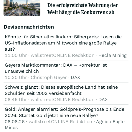
Die erfolgreichste Währung der
Welt hängt die Konkurrenz ab
Devisennachrichten
Könnte für Silber alles ändern: Silberpreis: Lösen die
US-Inflationsdaten am Mittwoch eine große Rallye
aus?
11:00 Uhr · wallstreetONLINE Redaktion ·
Hecla Mining
Geyers Marktkommentar: DAX – Korrektur ist
unausweichlich
10:30 Uhr · Christoph Geyer ·
DAX
Schweiz glänzt: Dieses europäische Land hat seine
Schulden seit 2002 versiebenfacht
08:45 Uhr · wallstreetONLINE Redaktion ·
DAX
Gold: Anleger alarmiert: Goldpreis-Prognose bis Ende
2026: Startet Gold jetzt eine neue Rallye?
08.08.26
· wallstreetONLINE Redaktion ·
Agnico Eagle
Mines