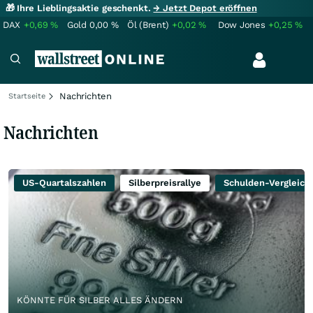
🎁 Ihre Lieblingsaktie geschenkt.
→ Jetzt Depot eröffnen
DAX
+0,69
%
Gold
0,00
%
Öl (Brent)
+0,02
%
Dow Jones
+0,25
%
Nachrichten
Startseite
Nachrichten
US-Quartalszahlen
Silberpreisrallye
Schulden-Vergleich
KÖNNTE FÜR SILBER ALLES ÄNDERN