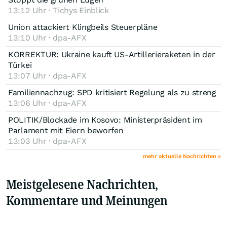
13:12 Uhr · Tichys Einblick
Union attackiert Klingbeils Steuerpläne
13:10 Uhr · dpa-AFX
KORREKTUR: Ukraine kauft US-Artillerieraketen in der
Türkei
13:07 Uhr · dpa-AFX
Familiennachzug: SPD kritisiert Regelung als zu streng
13:06 Uhr · dpa-AFX
POLITIK/Blockade im Kosovo: Ministerpräsident im
Parlament mit Eiern beworfen
13:03 Uhr · dpa-AFX
mehr aktuelle Nachrichten »
Meistgelesene Nachrichten,
Kommentare und Meinungen