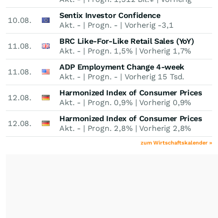
3,968 Bil.¥
Sentix Investor Confidence
10.08.
Akt.
-
| Progn.
-
| Vorherig
-3,1
BRC Like-For-Like Retail Sales (YoY)
11.08.
Akt.
-
| Progn.
1,5%
| Vorherig
1,7%
ADP Employment Change 4-week
11.08.
average
Akt.
-
| Progn.
-
| Vorherig
15 Tsd.
Harmonized Index of Consumer Prices
12.08.
(MoM)
Akt.
-
| Progn.
0,9%
| Vorherig
0,9%
Harmonized Index of Consumer Prices
12.08.
(YoY)
Akt.
-
| Progn.
2,8%
| Vorherig
2,8%
zum Wirtschaftskalender »