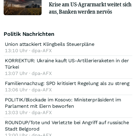
Krise am US-Agrarmarkt weitet sich
aus, Banken werden nervös
Politik Nachrichten
Union attackiert Klingbeils Steuerpläne
13:10 Uhr · dpa-AFX
KORREKTUR: Ukraine kauft US-Artillerieraketen in der
Türkei
13:07 Uhr · dpa-AFX
Familiennachzug: SPD kritisiert Regelung als zu streng
13:06 Uhr · dpa-AFX
POLITIK/Blockade im Kosovo: Ministerpräsident im
Parlament mit Eiern beworfen
13:03 Uhr · dpa-AFX
ROUNDUP/Tote und Verletzte bei Angriff auf russische
Stadt Belgorod
13:00 Uhr · dpa-AFX