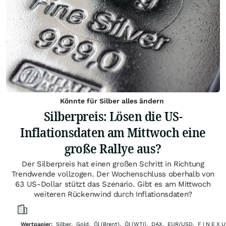
Könnte für Silber alles ändern
Silberpreis: Lösen die US-
Inflationsdaten am Mittwoch eine
große Rallye aus?
Der Silberpreis hat einen großen Schritt in Richtung
Trendwende vollzogen. Der Wochenschluss oberhalb von
63 US-Dollar stützt das Szenario. Gibt es am Mittwoch
weiteren Rückenwind durch Inflationsdaten?
Wertpapier:
Silber
,
Gold
,
Öl (Brent)
,
Öl (WTI)
,
DAX
,
EUR/USD
,
F I N E X 