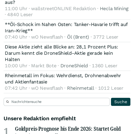
aus?
11:00 Uhr · wallstreetONLINE Redaktion ·
Hecla Mining
· 4840 Leser
**Öl-Schock im Nahen Osten: Tanker-Havarie trifft auf
Iran-Krieg**
07:40 Uhr · wO Newsflash ·
Öl (Brent)
· 3772 Leser
Diese Aktie zieht alle Blicke an: 28,1 Prozent Plus:
Darum kennt die DroneShield-Aktie gerade kein
Halten
10:00 Uhr · Markt Bote ·
DroneShield
· 1360 Leser
Rheinmetall im Fokus: Wehrdienst, Drohnenabwehr
und Aktienfantasie
07:42 Uhr · wO Newsflash ·
Rheinmetall
· 1012 Leser
Unsere Redaktion empfiehlt
1
Goldpreis-Prognose bis Ende 2026: Startet Gold