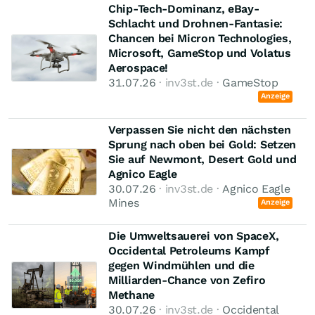
Chip-Tech-Dominanz, eBay-
Schlacht und Drohnen-Fantasie:
Chancen bei Micron Technologies,
Microsoft, GameStop und Volatus
Aerospace!
31.07.26
· inv3st.de ·
GameStop
Anzeige
Verpassen Sie nicht den nächsten
Sprung nach oben bei Gold: Setzen
Sie auf Newmont, Desert Gold und
Agnico Eagle
30.07.26
· inv3st.de ·
Agnico Eagle
Mines
Anzeige
Die Umweltsauerei von SpaceX,
Occidental Petroleums Kampf
gegen Windmühlen und die
Milliarden-Chance von Zefiro
Methane
30.07.26
· inv3st.de ·
Occidental