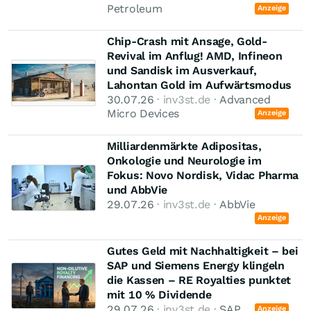
Petroleum
Anzeige
Chip-Crash mit Ansage, Gold-
Revival im Anflug! AMD, Infineon
und Sandisk im Ausverkauf,
Lahontan Gold im Aufwärtsmodus
30.07.26
· inv3st.de ·
Advanced
Micro Devices
Anzeige
Milliardenmärkte Adipositas,
Onkologie und Neurologie im
Fokus: Novo Nordisk, Vidac Pharma
und AbbVie
29.07.26
· inv3st.de ·
AbbVie
Anzeige
Gutes Geld mit Nachhaltigkeit – bei
SAP und Siemens Energy klingeln
die Kassen – RE Royalties punktet
mit 10 % Dividende
29.07.26
· inv3st.de ·
SAP
Anzeige