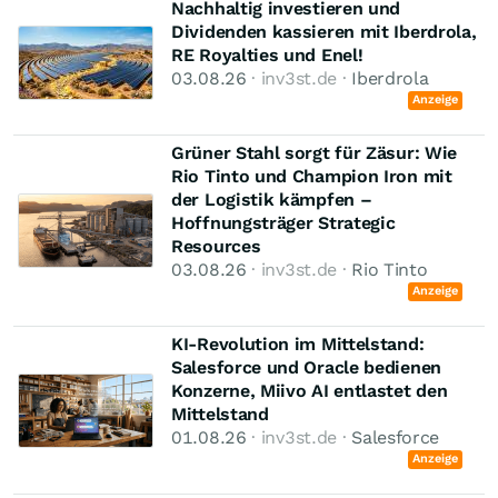
Nachhaltig investieren und
Dividenden kassieren mit Iberdrola,
RE Royalties und Enel!
03.08.26
· inv3st.de ·
Iberdrola
Anzeige
Grüner Stahl sorgt für Zäsur: Wie
Rio Tinto und Champion Iron mit
der Logistik kämpfen –
Hoffnungsträger Strategic
Resources
03.08.26
· inv3st.de ·
Rio Tinto
Anzeige
KI-Revolution im Mittelstand:
Salesforce und Oracle bedienen
Konzerne, Miivo AI entlastet den
Mittelstand
01.08.26
· inv3st.de ·
Salesforce
Anzeige