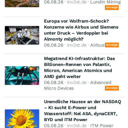
06.08.26
· inv3st.de ·
Lundin Mining
Anzeige
Europa vor Wolfram-Schock?
Konzerne wie Airbus und Siemens
unter Druck – Verdoppler bei
Almonty möglich?
06.08.26
· inv3st.de ·
Airbus
Anzeige
Megatrend KI-Infrastruktur: Das
Billionen-Rennen von Palantir,
Micron, American Atomics und
AMD geht weiter
06.08.26
· inv3st.de ·
Advanced
Micro Devices
Anzeige
Unendliche Hausse an der NASDAQ
– KI sucht E-Power und
Wasserstoff: Nel ASA, dynaCERT,
BYD und ITM Power
05.08.26
· inv3st.de ·
ITM Power