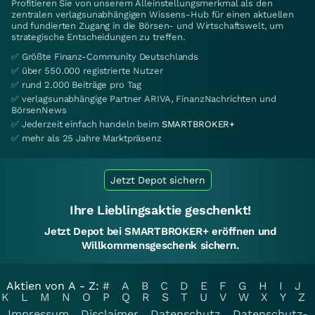
Profitieren Sie von unserem Alleinstellungsmerkmal als den
zentralen verlagsunabhängigen Wissens-Hub für einen aktuellen
und fundierten Zugang in die Börsen- und Wirtschaftswelt, um
strategische Entscheidungen zu treffen.
✅ Größte Finanz-Community Deutschlands
✅ über 550.000 registrierte Nutzer
✅ rund 2.000 Beiträge pro Tag
✅ verlagsunabhängige Partner ARIVA, FinanzNachrichten und
BörsenNews
✅ Jederzeit einfach handeln beim
SMARTBROKER+
✅ mehr als 25 Jahre Marktpräsenz
Jetzt Depot sichern
Ihre Lieblingsaktie geschenkt!
Jetzt Depot bei SMARTBROKER+ eröffnen und
Willkommensgeschenk sichern.
Aktien von A - Z:
#
A
B
C
D
E
F
G
H
I
J
K
L
M
N
O
P
Q
R
S
T
U
V
W
X
Y
Z
Impressum
Disclaimer
Datenschutz
Datenschutz-