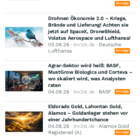
Anzeige
Drohnen Ökonomie 2.0 – Kriege,
Brände und Lieferung! Achten sie
jetzt auf SpaceX, DroneShield,
Volatus Aerospace und Lufthansa!
05.08.26
· inv3st.de ·
Deutsche
Lufthansa
Anzeige
Agrar-Sektor wird heiß: BASF,
MustGrow Biologics und Corteva –
wo skaliert wird, was Analysten
raten
04.08.26
· inv3st.de ·
BASF
Anzeige
Eldorado Gold, Lahontan Gold,
Alamos – Goldanleger stehen vor
einer Jahrhundertchance
04.08.26
· inv3st.de ·
Alamos Gold
Registered (A)
Anzeige