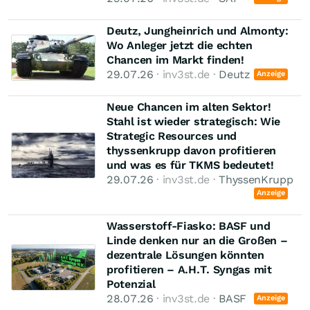
Deutz, Jungheinrich und Almonty:
Wo Anleger jetzt die echten
Chancen im Markt finden!
29.07.26
· inv3st.de ·
Deutz
Anzeige
Neue Chancen im alten Sektor!
Stahl ist wieder strategisch: Wie
Strategic Resources und
thyssenkrupp davon profitieren
und was es für TKMS bedeutet!
29.07.26
· inv3st.de ·
ThyssenKrupp
Anzeige
Wasserstoff-Fiasko: BASF und
Linde denken nur an die Großen –
dezentrale Lösungen könnten
profitieren – A.H.T. Syngas mit
Potenzial
28.07.26
· inv3st.de ·
BASF
Anzeige