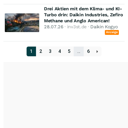
Drei Aktien mit dem Klima- und KI-
Turbo drin: Daikin Industries, Zefiro
Methane und Anglo American!
28.07.26
· inv3st.de ·
Daikin Kogyo
Anzeige
1
2
3
4
5
…
6