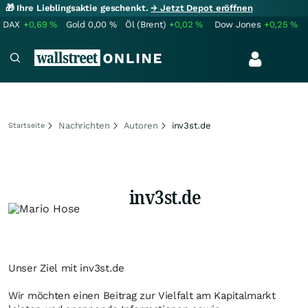
🎁 Ihre Lieblingsaktie geschenkt.
→ Jetzt Depot eröffnen
DAX
+0,69
%
Gold
0,00
%
Öl (Brent)
+0,02
%
Dow Jones
+0,25
%
Nachrichten
Autoren
inv3st.de
Startseite
inv3st.de
Unser Ziel mit inv3st.de
Wir möchten einen Beitrag zur Vielfalt am Kapitalmarkt