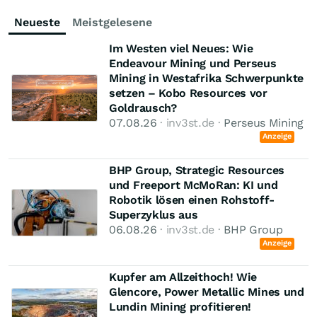
Neueste
Meistgelesene
Im Westen viel Neues: Wie
Endeavour Mining und Perseus
Mining in Westafrika Schwerpunkte
setzen – Kobo Resources vor
Goldrausch?
07.08.26
· inv3st.de ·
Perseus Mining
Anzeige
BHP Group, Strategic Resources
und Freeport McMoRan: KI und
Robotik lösen einen Rohstoff-
Superzyklus aus
06.08.26
· inv3st.de ·
BHP Group
Anzeige
Kupfer am Allzeithoch! Wie
Glencore, Power Metallic Mines und
Lundin Mining profitieren!