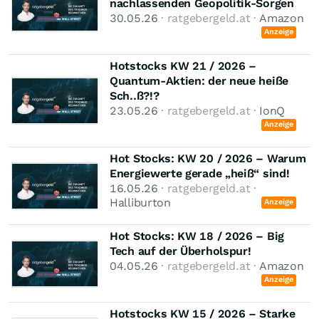
nachlassenden Geopolitik-Sorgen
30.05.26
· ratgebergeld.at ·
Amazon
Anzeige
Hotstocks KW 21 / 2026 –
Quantum-Aktien: der neue heiße
Sch..ß?!?
23.05.26
· ratgebergeld.at ·
IonQ
Anzeige
Hot Stocks: KW 20 / 2026 – Warum
Energiewerte gerade „heiß“ sind!
16.05.26
· ratgebergeld.at ·
Halliburton
Anzeige
Hot Stocks: KW 18 / 2026 – Big
Tech auf der Überholspur!
04.05.26
· ratgebergeld.at ·
Amazon
Anzeige
Hotstocks KW 15 / 2026 – Starke