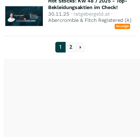
Hot Stocks: KW 48 / 2025 - Top-
Bekleidungsaktien im Check!
30.11.25
· ratgebergeld.at ·
Abercrombie & Fitch Registered (A)
Anzeige
1
2