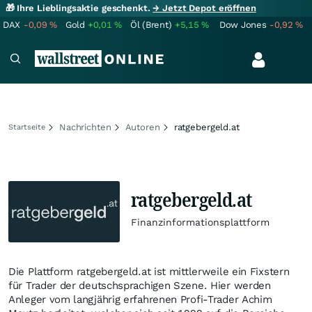
🎁 Ihre Lieblingsaktie geschenkt.
→ Jetzt Depot eröffnen
DAX
-0,09
%
Gold
+0,01
%
Öl (Brent)
+5,15
%
Dow Jones
-0,92
%
Nachrichten
Autoren
ratgebergeld.at
Startseite
ratgebergeld.at
Finanzinformationsplattform
Die Plattform ratgebergeld.at ist mittlerweile ein Fixstern
für Trader der deutschsprachigen Szene. Hier werden
Anleger vom langjährig erfahrenen Profi-Trader Achim