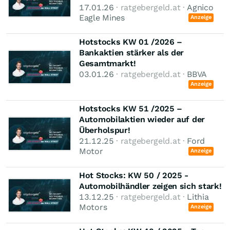
17.01.26
· ratgebergeld.at ·
Agnico
Eagle Mines
Anzeige
Hotstocks KW 01 /2026 –
Bankaktien stärker als der
Gesamtmarkt!
03.01.26
· ratgebergeld.at ·
BBVA
Anzeige
Hotstocks KW 51 /2025 –
Automobilaktien wieder auf der
Überholspur!
21.12.25
· ratgebergeld.at ·
Ford
Motor
Anzeige
Hot Stocks: KW 50 / 2025 -
Automobilhändler zeigen sich stark!
13.12.25
· ratgebergeld.at ·
Lithia
Motors
Anzeige