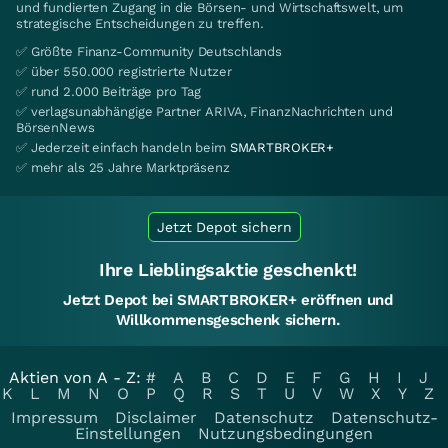
und fundierten Zugang in die Börsen- und Wirtschaftswelt, um
strategische Entscheidungen zu treffen.
✅ Größte Finanz-Community Deutschlands
✅ über 550.000 registrierte Nutzer
✅ rund 2.000 Beiträge pro Tag
✅ verlagsunabhängige Partner ARIVA, FinanzNachrichten und
BörsenNews
✅ Jederzeit einfach handeln beim
SMARTBROKER+
✅ mehr als 25 Jahre Marktpräsenz
Jetzt Depot sichern
Ihre Lieblingsaktie geschenkt!
Jetzt Depot bei SMARTBROKER+ eröffnen und
Willkommensgeschenk sichern.
Aktien von A - Z:
#
A
B
C
D
E
F
G
H
I
J
K
L
M
N
O
P
Q
R
S
T
U
V
W
X
Y
Z
Impressum
Disclaimer
Datenschutz
Datenschutz-
Einstellungen
Nutzungsbedingungen