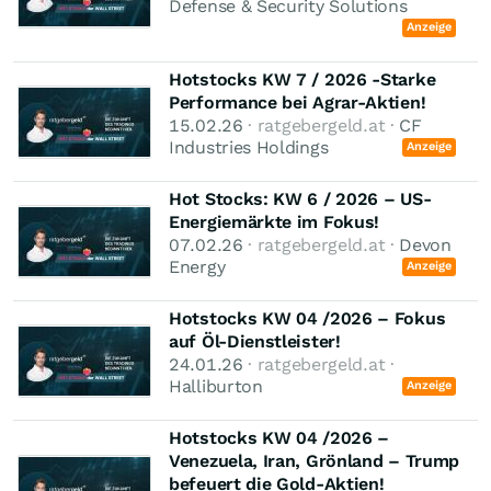
Defense & Security Solutions
Anzeige
Hotstocks KW 7 / 2026 -Starke
Performance bei Agrar-Aktien!
15.02.26
· ratgebergeld.at ·
CF
Industries Holdings
Anzeige
Hot Stocks: KW 6 / 2026 – US-
Energiemärkte im Fokus!
07.02.26
· ratgebergeld.at ·
Devon
Energy
Anzeige
Hotstocks KW 04 /2026 – Fokus
auf Öl-Dienstleister!
24.01.26
· ratgebergeld.at ·
Halliburton
Anzeige
Hotstocks KW 04 /2026 –
Venezuela, Iran, Grönland – Trump
befeuert die Gold‑Aktien!