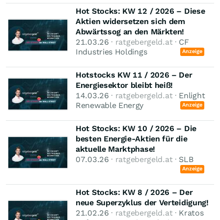
Hot Stocks: KW 12 / 2026 – Diese
Aktien widersetzen sich dem
Abwärtssog an den Märkten!
21.03.26
· ratgebergeld.at ·
CF
Industries Holdings
Anzeige
Hotstocks KW 11 / 2026 – Der
Energiesektor bleibt heiß!
14.03.26
· ratgebergeld.at ·
Enlight
Renewable Energy
Anzeige
Hot Stocks: KW 10 / 2026 – Die
besten Energie-Aktien für die
aktuelle Marktphase!
07.03.26
· ratgebergeld.at ·
SLB
Anzeige
Hot Stocks: KW 8 / 2026 – Der
neue Superzyklus der Verteidigung!
21.02.26
· ratgebergeld.at ·
Kratos