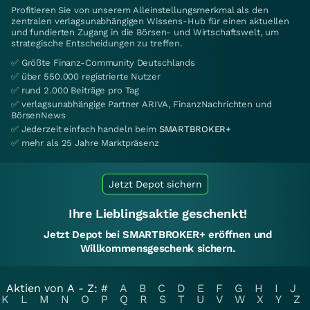
Profitieren Sie von unserem Alleinstellungsmerkmal als den
zentralen verlagsunabhängigen Wissens-Hub für einen aktuellen
und fundierten Zugang in die Börsen- und Wirtschaftswelt, um
strategische Entscheidungen zu treffen.
✅ Größte Finanz-Community Deutschlands
✅ über 550.000 registrierte Nutzer
✅ rund 2.000 Beiträge pro Tag
✅ verlagsunabhängige Partner ARIVA, FinanzNachrichten und
BörsenNews
✅ Jederzeit einfach handeln beim
SMARTBROKER+
✅ mehr als 25 Jahre Marktpräsenz
Jetzt Depot sichern
Ihre Lieblingsaktie geschenkt!
Jetzt Depot bei SMARTBROKER+ eröffnen und
Willkommensgeschenk sichern.
Aktien von A - Z:
#
A
B
C
D
E
F
G
H
I
J
K
L
M
N
O
P
Q
R
S
T
U
V
W
X
Y
Z