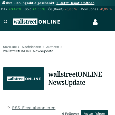
🎁 Ihre Lieblingsaktie geschenkt.
→ Jetzt Depot eröffnen
DAX
+0,47
%
Gold
+1,56
%
Öl (Brent)
-0,86
%
Dow Jones
-0,05
%
Nachrichten
Autoren
Startseite
wallstreetONLINE NewsUpdate
wallstreetONLINE
NewsUpdate
RSS-Feed abonnieren
Autor folgen
6
Follower