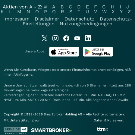
Aktien von A - Z:
#
A
B
C
D
E
F
G
H
I
J
K
L
M
N
O
P
Q
R
S
T
U
V
W
X
Y
Z
Impressum
Disclaimer
Datenschutz
Datenschutz-
Einstellungen
Nutzungsbedingungen
Unsere Apps:
Wenn Sie Kursdaten, Widgets oder andere Finanzinformationen benötigen, hilft
Ihnen
ARIVA
gerne.
Unsere User schätzen wallstreet-online.de: 4.8 von 5 Sternen ermittelt aus 285
Bewertungen bei www.kagels-trading.de
Zeitverzögerung der Kursdaten: Deutsche Börsen +15 Min. NASDAQ +15 Min.
NYSE +20 Min. AMEX +20 Min. Dow Jones +15 Min. Alle Angaben ohne Gewähr.
Copyright © 1998-2026 Smartbroker Holding AG - Alle Rechte vorbehalten.
Mit Unterstützung von:
Daten & Kurse von: