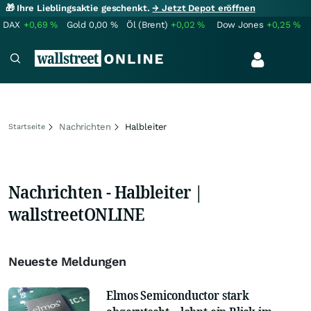
🎁 Ihre Lieblingsaktie geschenkt.
→ Jetzt Depot eröffnen
DAX
+0,69
%
Gold
0,00
%
Öl (Brent)
+0,02
%
Dow Jones
+0,25
%
Nachrichten
Halbleiter
Startseite
Nachrichten - Halbleiter |
wallstreetONLINE
Neueste Meldungen
Elmos Semiconductor stark