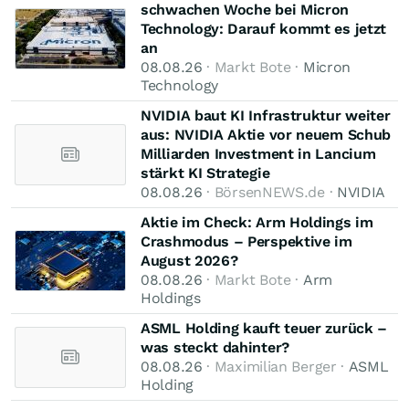
schwachen Woche bei Micron
Technology: Darauf kommt es jetzt
an
08.08.26
· Markt Bote ·
Micron
Technology
NVIDIA baut KI Infrastruktur weiter
aus: NVIDIA Aktie vor neuem Schub
Milliarden Investment in Lancium
stärkt KI Strategie
08.08.26
· BörsenNEWS.de ·
NVIDIA
Aktie im Check: Arm Holdings im
Crashmodus – Perspektive im
August 2026?
08.08.26
· Markt Bote ·
Arm
Holdings
ASML Holding kauft teuer zurück –
was steckt dahinter?
08.08.26
· Maximilian Berger ·
ASML
Holding