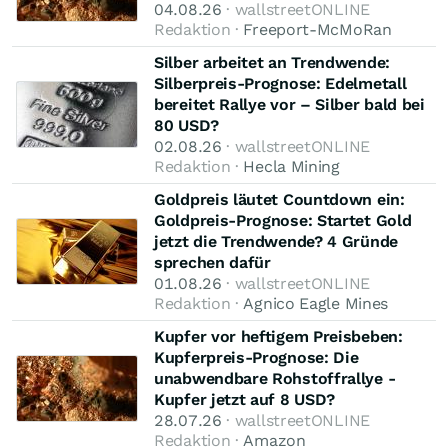
04.08.26
· wallstreetONLINE
Redaktion ·
Freeport-McMoRan
Silber arbeitet an Trendwende:
Silberpreis-Prognose: Edelmetall
bereitet Rallye vor – Silber bald bei
80 USD?
02.08.26
· wallstreetONLINE
Redaktion ·
Hecla Mining
Goldpreis läutet Countdown ein:
Goldpreis-Prognose: Startet Gold
jetzt die Trendwende? 4 Gründe
sprechen dafür
01.08.26
· wallstreetONLINE
Redaktion ·
Agnico Eagle Mines
Kupfer vor heftigem Preisbeben:
Kupferpreis-Prognose: Die
unabwendbare Rohstoffrallye -
Kupfer jetzt auf 8 USD?
28.07.26
· wallstreetONLINE
Redaktion ·
Amazon