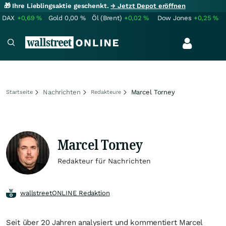
🎁 Ihre Lieblingsaktie geschenkt.
→ Jetzt Depot eröffnen
DAX
+0,69
%
Gold
0,00
%
Öl (Brent)
+0,02
%
Dow Jones
+0,25
%
Nachrichten
Marcel Torney
Startseite
Redakteure
Marcel Torney
Redakteur für Nachrichten
wallstreetONLINE Redaktion
Seit über 20 Jahren analysiert und kommentiert Marcel