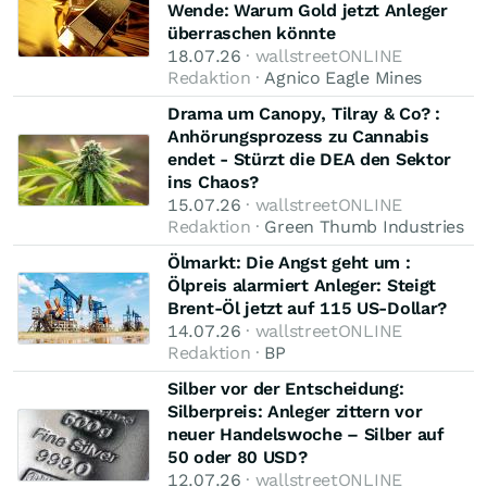
Wende: Warum Gold jetzt Anleger
überraschen könnte
18.07.26
· wallstreetONLINE
Redaktion ·
Agnico Eagle Mines
Drama um Canopy, Tilray & Co? :
Anhörungsprozess zu Cannabis
endet - Stürzt die DEA den Sektor
ins Chaos?
15.07.26
· wallstreetONLINE
Redaktion ·
Green Thumb Industries
Ölmarkt: Die Angst geht um :
Ölpreis alarmiert Anleger: Steigt
Brent-Öl jetzt auf 115 US-Dollar?
14.07.26
· wallstreetONLINE
Redaktion ·
BP
Silber vor der Entscheidung:
Silberpreis: Anleger zittern vor
neuer Handelswoche – Silber auf
50 oder 80 USD?
12.07.26
· wallstreetONLINE