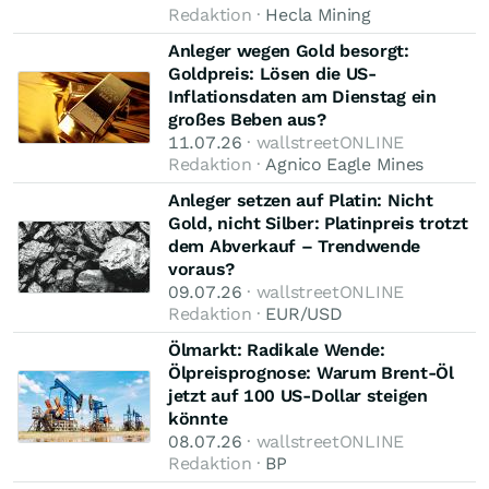
Redaktion ·
Hecla Mining
Anleger wegen Gold besorgt:
Goldpreis: Lösen die US-
Inflationsdaten am Dienstag ein
großes Beben aus?
11.07.26
· wallstreetONLINE
Redaktion ·
Agnico Eagle Mines
Anleger setzen auf Platin: Nicht
Gold, nicht Silber: Platinpreis trotzt
dem Abverkauf – Trendwende
voraus?
09.07.26
· wallstreetONLINE
Redaktion ·
EUR/USD
Ölmarkt: Radikale Wende:
Ölpreisprognose: Warum Brent-Öl
jetzt auf 100 US-Dollar steigen
könnte
08.07.26
· wallstreetONLINE
Redaktion ·
BP