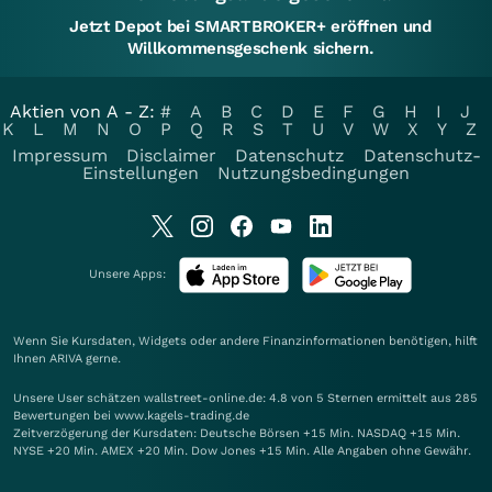
Jetzt Depot bei SMARTBROKER+ eröffnen und
Willkommensgeschenk sichern.
Aktien von A - Z:
#
A
B
C
D
E
F
G
H
I
J
K
L
M
N
O
P
Q
R
S
T
U
V
W
X
Y
Z
Impressum
Disclaimer
Datenschutz
Datenschutz-
Einstellungen
Nutzungsbedingungen
Unsere Apps:
Wenn Sie Kursdaten, Widgets oder andere Finanzinformationen benötigen, hilft
Ihnen
ARIVA
gerne.
Unsere User schätzen wallstreet-online.de: 4.8 von 5 Sternen ermittelt aus 285
Bewertungen bei www.kagels-trading.de
Zeitverzögerung der Kursdaten: Deutsche Börsen +15 Min. NASDAQ +15 Min.
NYSE +20 Min. AMEX +20 Min. Dow Jones +15 Min. Alle Angaben ohne Gewähr.