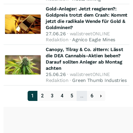
Gold-Anleger: Jetzt reagieren?:
Goldpreis trotzt dem Crash: Kommt
jetzt die radikale Wende für Gold &
Goldminen?
27.06.26
· wallstreetONLINE
Redaktion ·
Agnico Eagle Mines
Canopy, Tilray & Co. zittern: Lässt
die DEA Cannabis-Aktien beben?
Darauf sollten Anleger ab Montag
achten
25.06.26
· wallstreetONLINE
Redaktion ·
Green Thumb Industries
1
2
3
4
5
…
6