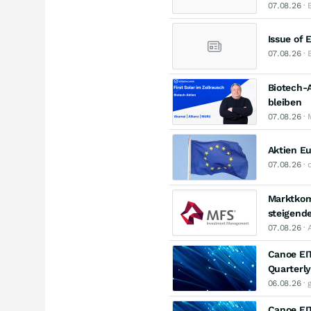
07.08.26
· 
Issue of 
07.08.26
· 
Biotech-A
bleiben
07.08.26
· 
Aktien Eu
07.08.26
· 
Marktkom
steigende
07.08.26
· 
Canoe EI
Quarterly
06.08.26
· 
Canoe EI