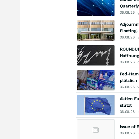
Quarterly
06.08.26
· 
Adjournm
Floating-
06.08.26
· 
ROUNDUP/
Hoffnun
06.08.26
· 
Fed-Hamm
plötzlic
06.08.26
· 
Aktien Eu
stützt
06.08.26
· 
Issue of 
06.08.26
· 