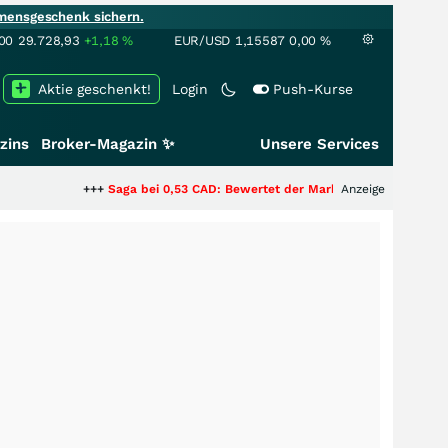
mensgeschenk sichern.
00
29.728,93
+1,18
%
EUR/USD
1,15587
0,00
%
Aktie geschenkt!
Login
Push-Kurse
zins
Broker-Magazin ✨
Unsere Services
+++
Saga bei 0,53 CAD: Bewertet der Markt noch immer nur die Hälfte der
Anzeige