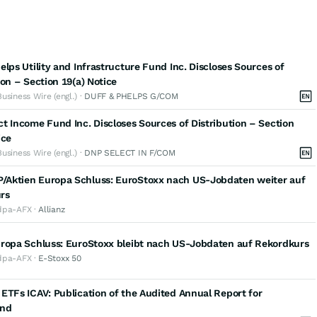
elps Utility and Infrastructure Fund Inc. Discloses Sources of
ion – Section 19(a) Notice
Business Wire (engl.) ·
DUFF & PHELPS G/COM
t Income Fund Inc. Discloses Sources of Distribution – Section
ice
Business Wire (engl.) ·
DNP SELECT IN F/COM
Aktien Europa Schluss: EuroStoxx nach US-Jobdaten weiter auf
rs
dpa-AFX ·
Allianz
uropa Schluss: EuroStoxx bleibt nach US-Jobdaten auf Rekordkurs
dpa-AFX ·
E-Stoxx 50
ETFs ICAV: Publication of the Audited Annual Report for
and