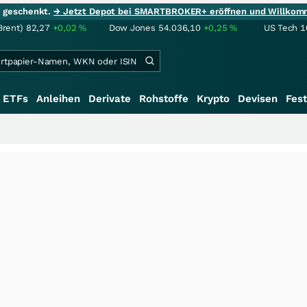
ie geschenkt.
→ Jetzt Depot bei SMARTBROKER+ eröffnen und Willkom
Brent)
82,27
+0,02
%
Dow Jones
54.036,10
+0,25
%
US Tech 1
ETFs
Anleihen
Derivate
Rohstoffe
Krypto
Devisen
Fest