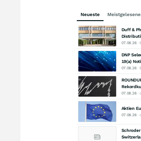
Neueste
Meistgelesene
Duff & Ph
Distribut
07.08.26
· 
DNP Selec
19(a) Not
07.08.26
· 
ROUNDUP/
Rekordku
07.08.26
· 
Aktien E
07.08.26
· 
Schroder 
Switzerl