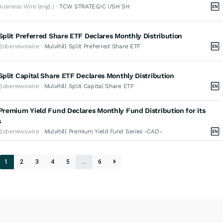
Business Wire (engl.) ·
TCW STRATEGIC I/SH SH
 Split Preferred Share ETF Declares Monthly Distribution
globenewswire ·
Mulvihill Split Preferred Share ETF
 Split Capital Share ETF Declares Monthly Distribution
globenewswire ·
Mulvihill Split Capital Share ETF
 Premium Yield Fund Declares Monthly Fund Distribution for its
s
globenewswire ·
Mulvihill Premium Yield Fund Series -CAD-
1
2
3
4
5
…
6