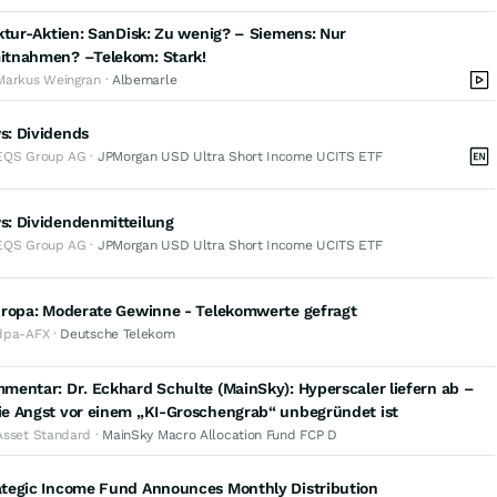
ktur-Aktien: SanDisk: Zu wenig? – Siemens: Nur
tnahmen? –Telekom: Stark!
Markus Weingran ·
Albemarle
: Dividends
EQS Group AG ·
JPMorgan USD Ultra Short Income UCITS ETF
: Dividendenmitteilung
EQS Group AG ·
JPMorgan USD Ultra Short Income UCITS ETF
uropa: Moderate Gewinne - Telekomwerte gefragt
dpa-AFX ·
Deutsche Telekom
entar: Dr. Eckhard Schulte (MainSky): Hyperscaler liefern ab –
e Angst vor einem „KI-Groschengrab“ unbegründet ist
Asset Standard ·
MainSky Macro Allocation Fund FCP D
tegic Income Fund Announces Monthly Distribution