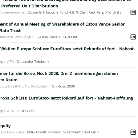
 Preferred Unit Distributions
globenewswire ·
Canoe EIT Income Fund 4.8 % Cum Red Perp Pfd Units
ent of Annual Meeting of Shareholders of Eaton Vance Senior
Rate Trust
Business Wire (engl.) ·
EATON VANCE SR/COM
Aktien Europa Schluss: EuroStoxx setzt Rekordlauf fort - Nahost-
g
dpa-AFX ·
Deutsche Telekom
er für die Börse: Noch 2026: Drei Zinserhöhungen stehen
h im Raum
wallstreetONLINE Redaktion ·
iSh Russ 2000
ropa Schluss: EuroStoxx setzt Rekordlauf fort - Nahost-Hoffnung
dpa-AFX ·
E-Stoxx 50
Equity
EQS Group AG ·
M&G Credit Income Investment Trust GBP