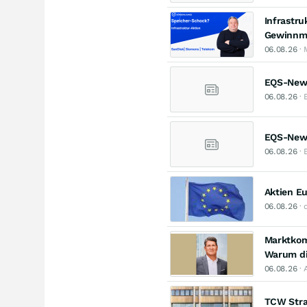
Infrastru
Gewinnmi
06.08.26
· 
EQS-News
06.08.26
· 
EQS-News
06.08.26
· 
Aktien E
06.08.26
· 
Marktkomm
Warum di
06.08.26
· 
TCW Stra