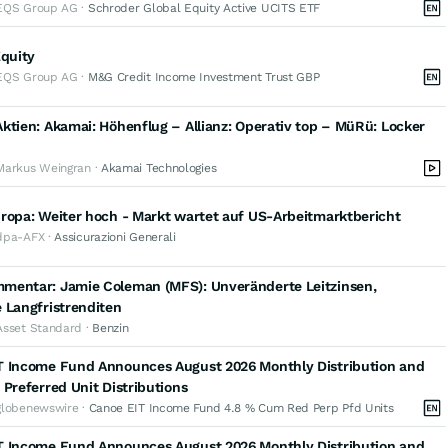
EQS Group AG ·
Schroder Global Equity Active UCITS ETF
Equity
EQS Group AG ·
M&G Credit Income Investment Trust GBP
ktien: Akamai: Höhenflug – Allianz: Operativ top – MüRü: Locker
Markus Weingran ·
Akamai Technologies
ropa: Weiter hoch - Markt wartet auf US-Arbeitmarktbericht
dpa-AFX ·
Assicurazioni Generali
mentar: Jamie Coleman (MFS): Unveränderte Leitzinsen,
 Langfristrenditen
Asset Standard ·
Benzin
T Income Fund Announces August 2026 Monthly Distribution and
 Preferred Unit Distributions
globenewswire ·
Canoe EIT Income Fund 4.8 % Cum Red Perp Pfd Units
T Income Fund Announces August 2026 Monthly Distribution and