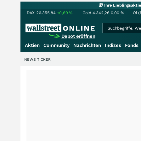
🎁 Ihre Lieblingsakt
DAX
26.355,84
+0,69
%
Gold
4.342,26
0,00
%
Öl (
Depot eröffnen
Aktien
Community
Nachrichten
Indizes
Fonds
NEWS TICKER