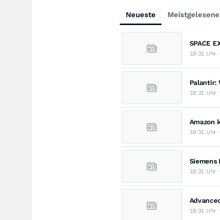
Neueste
Meistgelesene
SPACE EX
19:31 Uhr ·
Palantir:
19:31 Uhr ·
Amazon kü
19:31 Uhr ·
Siemens 
19:31 Uhr ·
Advanced 
19:31 Uhr ·