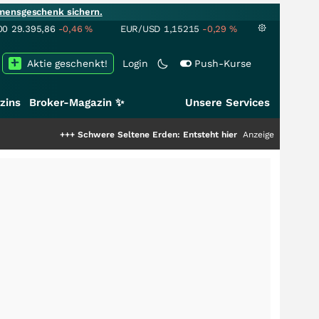
mensgeschenk sichern.
00
29.395,86
-0,46
%
EUR/USD
1,15215
-0,29
%
Aktie geschenkt!
Login
Push-Kurse
zins
Broker-Magazin ✨
Unsere Services
+++
Schwere Seltene Erden: Entsteht hier die nächste Milliardenstory?
Anzeige
+