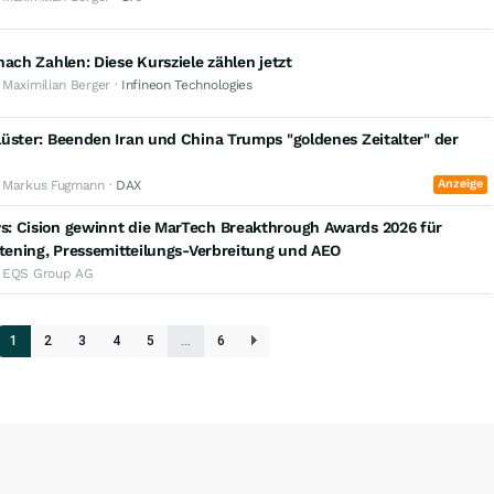
nach Zahlen: Diese Kursziele zählen jetzt
 Maximilian Berger ·
Infineon Technologies
üster: Beenden Iran und China Trumps "goldenes Zeitalter" der
Anzeige
· Markus Fugmann ·
DAX
: Cision gewinnt die MarTech Breakthrough Awards 2026 für
stening, Pressemitteilungs-Verbreitung und AEO
· EQS Group AG
1
2
3
4
5
…
6