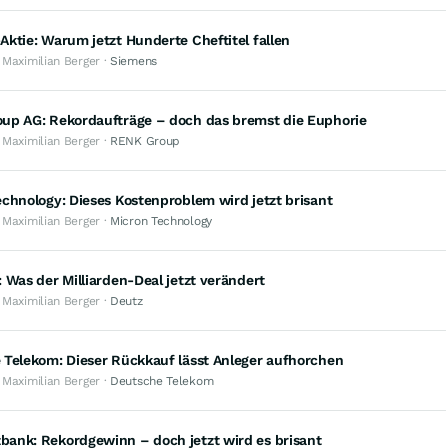
ktie: Warum jetzt Hunderte Cheftitel fallen
 Maximilian Berger ·
Siemens
up AG: Rekordaufträge – doch das bremst die Euphorie
 Maximilian Berger ·
RENK Group
chnology: Dieses Kostenproblem wird jetzt brisant
 Maximilian Berger ·
Micron Technology
 Was der Milliarden-Deal jetzt verändert
 Maximilian Berger ·
Deutz
 Telekom: Dieser Rückkauf lässt Anleger aufhorchen
 Maximilian Berger ·
Deutsche Telekom
ank: Rekordgewinn – doch jetzt wird es brisant