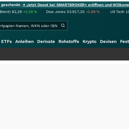
ie geschenkt.
→ Jetzt Depot bei SMARTBROKER+ eröffnen und Willkom
(Brent)
82,29
+3,58
%
Dow Jones
53.917,20
-0,89
%
US Tech 1
ETFs
Anleihen
Derivate
Rohstoffe
Krypto
Devisen
Fest