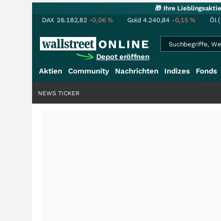
🎁 Ihre Lieblingsakt
DAX
26.182,82
-0,06
%
Gold
4.240,84
-0,15
%
Öl 
Depot eröffnen
Aktien
Community
Nachrichten
Indizes
Fonds
NEWS TICKER