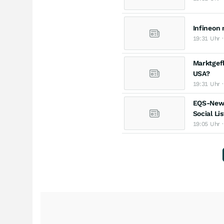
Infineon 
19:31 Uhr ·
Marktgefl
USA?
19:31 Uhr 
EQS-News
Social Li
19:05 Uhr 