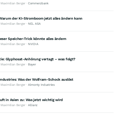
 Maximilian Berger ·
Commerzbank
 Warum der KI-Stromboom jetzt alles ändern kann
 Maximilian Berger ·
NEL ASA
ieser Speicher-Trick könnte alles ändern
 Maximilian Berger ·
NVIDIA
ie: Glyphosat-Anhörung vertagt – was folgt?
 Maximilian Berger ·
Bayer
Industries: Was der Wolfram-Schock auslöst
 Maximilian Berger ·
Almonty Industries
auft in Asien zu: Was jetzt wichtig wird
 Maximilian Berger ·
Allianz