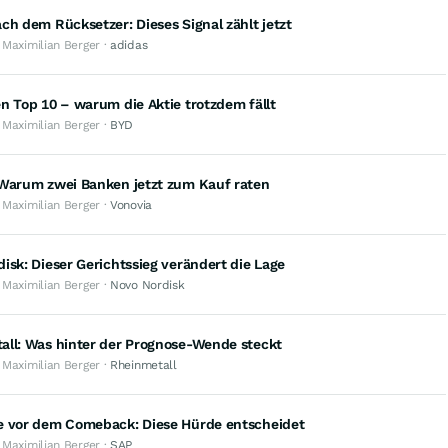
ch dem Rücksetzer: Dieses Signal zählt jetzt
 Maximilian Berger ·
adidas
n Top 10 – warum die Aktie trotzdem fällt
 Maximilian Berger ·
BYD
 Warum zwei Banken jetzt zum Kauf raten
 Maximilian Berger ·
Vonovia
isk: Dieser Gerichtssieg verändert die Lage
 Maximilian Berger ·
Novo Nordisk
all: Was hinter der Prognose-Wende steckt
 Maximilian Berger ·
Rheinmetall
e vor dem Comeback: Diese Hürde entscheidet
 Maximilian Berger ·
SAP