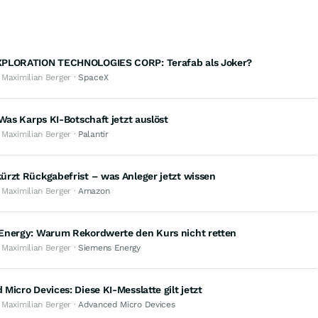
PLORATION TECHNOLOGIES CORP: Terafab als Joker?
 Maximilian Berger ·
SpaceX
 Was Karps KI-Botschaft jetzt auslöst
 Maximilian Berger ·
Palantir
rzt Rückgabefrist – was Anleger jetzt wissen
 Maximilian Berger ·
Amazon
Energy: Warum Rekordwerte den Kurs nicht retten
 Maximilian Berger ·
Siemens Energy
Micro Devices: Diese KI-Messlatte gilt jetzt
 Maximilian Berger ·
Advanced Micro Devices