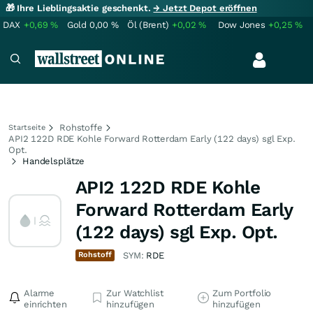
🎁 Ihre Lieblingsaktie geschenkt.
→ Jetzt Depot eröffnen
DAX
+0,69
%
Gold
0,00
%
Öl (Brent)
+0,02
%
Dow Jones
+0,25
%
Rohstoffe
Startseite
API2 122D RDE Kohle Forward Rotterdam Early (122 days) sgl Exp.
Opt.
Handelsplätze
API2 122D RDE Kohle
Forward Rotterdam Early
(122 days) sgl Exp. Opt.
Rohstoff
SYM:
RDE
Alarme
Zur Watchlist
Zum Portfolio
einrichten
hinzufügen
hinzufügen