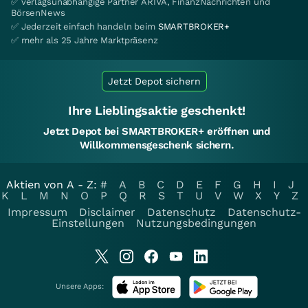
✅ verlagsunabhängige Partner ARIVA, FinanzNachrichten und
BörsenNews
✅ Jederzeit einfach handeln beim
SMARTBROKER+
✅ mehr als 25 Jahre Marktpräsenz
Jetzt Depot sichern
Ihre Lieblingsaktie geschenkt!
Jetzt Depot bei SMARTBROKER+ eröffnen und
Willkommensgeschenk sichern.
Aktien von A - Z:
#
A
B
C
D
E
F
G
H
I
J
K
L
M
N
O
P
Q
R
S
T
U
V
W
X
Y
Z
Impressum
Disclaimer
Datenschutz
Datenschutz-
Einstellungen
Nutzungsbedingungen
Unsere Apps: