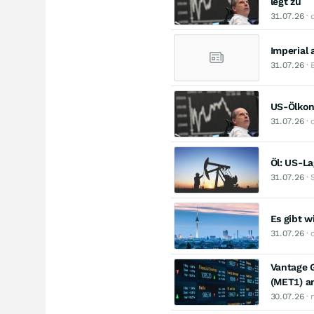
legt zu
31.07.26
· 
Imperial 
31.07.26
· 
US-Ölkonz
31.07.26
· 
Öl: US-La
31.07.26
· 
Es gibt w
31.07.26
· 
Vantage 
(MET1) an
30.07.26
· 