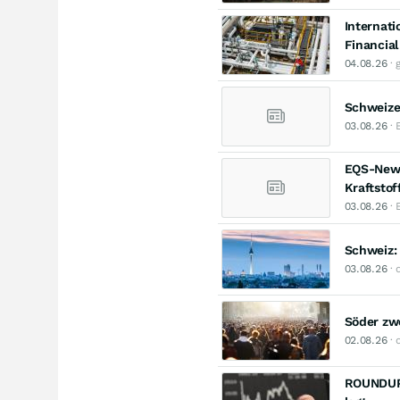
Internat
Financial
04.08.26
· 
Schweize
03.08.26
· 
EQS-News
Kraftstof
03.08.26
· 
Schweiz: 
03.08.26
· 
Söder zwe
02.08.26
· 
ROUNDUP: