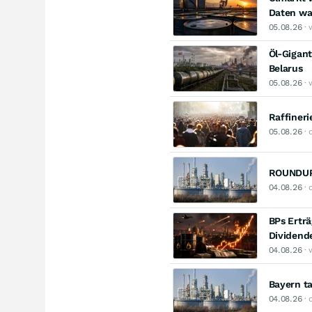
Daten wa
05.08.26
· 
Öl-Gigant
Belarus
05.08.26
· 
Raffineri
05.08.26
· 
ROUNDUP:
04.08.26
· 
BPs Ertr
Dividend
04.08.26
· 
Bayern t
04.08.26
· 