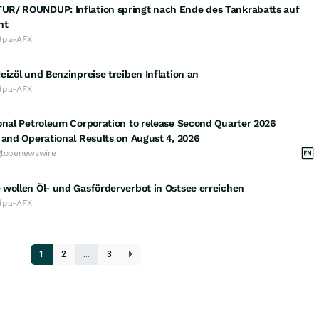
R/ ROUNDUP: Inflation springt nach Ende des Tankrabatts auf
nt
dpa-AFX
eizöl und Benzinpreise treiben Inflation an
dpa-AFX
onal Petroleum Corporation to release Second Quarter 2026
 and Operational Results on August 4, 2026
globenewswire
wollen Öl- und Gasförderverbot in Ostsee erreichen
dpa-AFX
1
2
…
3