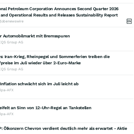
ional Petroleum Corporation Announces Second Quarter 2026
 and Operational Results and Releases Sustainability Report
globenewswire
r Automobilmarkt mit Bremsspuren
EQS Group AG
: Iran-Krieg, Rheinpegel und Sommerferien treiben die
fpreise im Juli wieder über 2-Euro-Marke
EQS Group AG
Inflation schwächt sich im Juli leicht ab
dpa-AFX
ifelt an Sinn von 12-Uhr-Regel an Tankstellen
dpa-AFX
 Ölkonzern Chevron verdient deutlich mehr als erwartet - Aktie