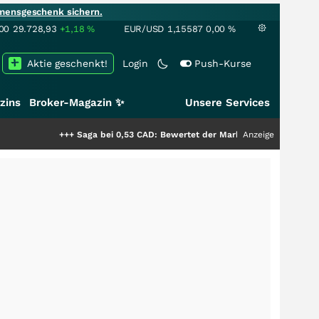
mensgeschenk sichern.
00
29.728,93
+1,18
%
EUR/USD
1,15587
0,00
%
Aktie geschenkt!
Login
Push-Kurse
zins
Broker-Magazin ✨
Unsere Services
+++
Saga bei 0,53 CAD: Bewertet der Markt noch immer nur die Hälfte d
Anzeige