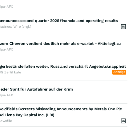
dpa-AFX
announces second quarter 2026 financial and operating results
Business Wire (engl.)
ern Chevron verdient deutlich mehr als erwartet - Aktie legt zu
dpa-AFX
gerbestände fallen weiter, Russland verschärft Angebotsknappheit
Anzeige
SG Zertifikate
ieder Sprit für Autofahrer auf der Krim
dpa-AFX
Goldfields Corrects Misleading Announcements by Metals One Plc
d Lions Bay Capital Inc. (LBI)
newsfile