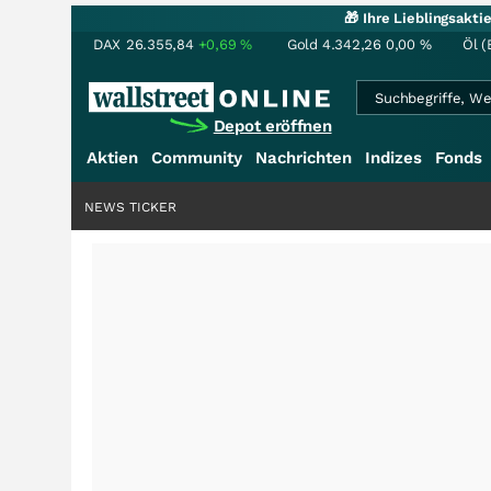
🎁 Ihre Lieblingsakt
DAX
26.355,84
+0,69
%
Gold
4.342,26
0,00
%
Öl (
Depot eröffnen
Aktien
Community
Nachrichten
Indizes
Fonds
NEWS TICKER