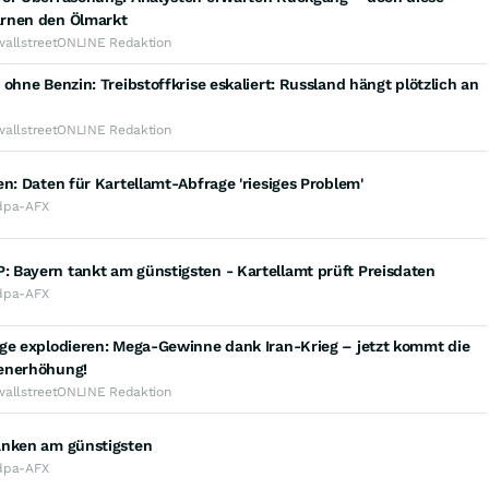
rnen den Ölmarkt
wallstreetONLINE Redaktion
 ohne Benzin: Treibstoffkrise eskaliert: Russland hängt plötzlich an
wallstreetONLINE Redaktion
en: Daten für Kartellamt-Abfrage 'riesiges Problem'
dpa-AFX
 Bayern tankt am günstigsten - Kartellamt prüft Preisdaten
dpa-AFX
äge explodieren: Mega-Gewinne dank Iran-Krieg – jetzt kommt die
enerhöhung!
wallstreetONLINE Redaktion
anken am günstigsten
dpa-AFX