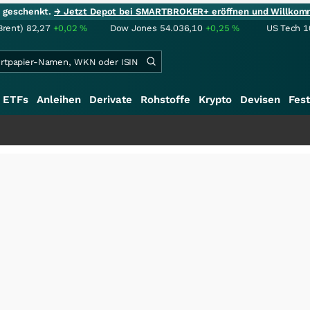
ie geschenkt.
→ Jetzt Depot bei SMARTBROKER+ eröffnen und Willkom
Brent)
82,27
+0,02
%
Dow Jones
54.036,10
+0,25
%
US Tech 1
ETFs
Anleihen
Derivate
Rohstoffe
Krypto
Devisen
Fest