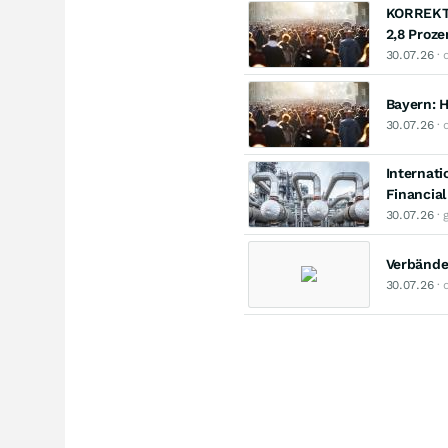
KORREKTU
2,8 Proze
30.07.26
· 
Bayern: H
30.07.26
· 
Internati
Financial
30.07.26
· 
Verbände 
30.07.26
· 