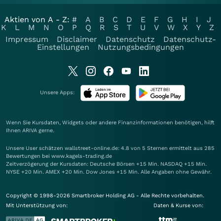
Aktien von A - Z:
#
A
B
C
D
E
F
G
H
I
J
K
L
M
N
O
P
Q
R
S
T
U
V
W
X
Y
Z
Impressum
Disclaimer
Datenschutz
Datenschutz-
Einstellungen
Nutzungsbedingungen
Unsere Apps:
Wenn Sie Kursdaten, Widgets oder andere Finanzinformationen benötigen, hilft
Ihnen
ARIVA
gerne.
Unsere User schätzen wallstreet-online.de: 4.8 von 5 Sternen ermittelt aus 285
Bewertungen bei www.kagels-trading.de
Zeitverzögerung der Kursdaten: Deutsche Börsen +15 Min. NASDAQ +15 Min.
NYSE +20 Min. AMEX +20 Min. Dow Jones +15 Min. Alle Angaben ohne Gewähr.
Copyright © 1998-2026 Smartbroker Holding AG - Alle Rechte vorbehalten.
Mit Unterstützung von:
Daten & Kurse von: