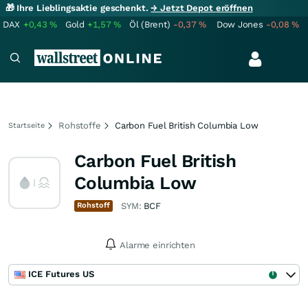
🎁 Ihre Lieblingsaktie geschenkt.
→ Jetzt Depot eröffnen
DAX
+0,43
%
Gold
+1,57
%
Öl (Brent)
-0,37
%
Dow Jones
-0,08
%
Rohstoffe
Carbon Fuel British Columbia Low
Startseite
Carbon Fuel British
Columbia Low
Rohstoff
SYM:
BCF
Alarme einrichten
ICE Futures US