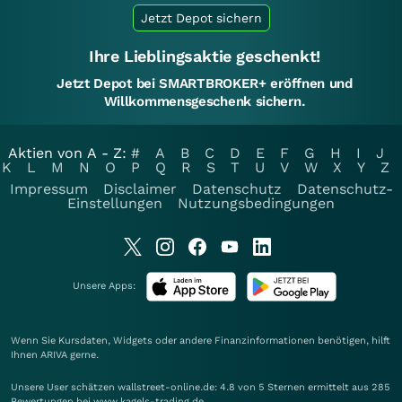
Jetzt Depot sichern
Ihre Lieblingsaktie geschenkt!
Jetzt Depot bei SMARTBROKER+ eröffnen und
Willkommensgeschenk sichern.
Aktien von A - Z:
#
A
B
C
D
E
F
G
H
I
J
K
L
M
N
O
P
Q
R
S
T
U
V
W
X
Y
Z
Impressum
Disclaimer
Datenschutz
Datenschutz-
Einstellungen
Nutzungsbedingungen
Unsere Apps:
Wenn Sie Kursdaten, Widgets oder andere Finanzinformationen benötigen, hilft
Ihnen
ARIVA
gerne.
Unsere User schätzen wallstreet-online.de: 4.8 von 5 Sternen ermittelt aus 285
Bewertungen bei www.kagels-trading.de