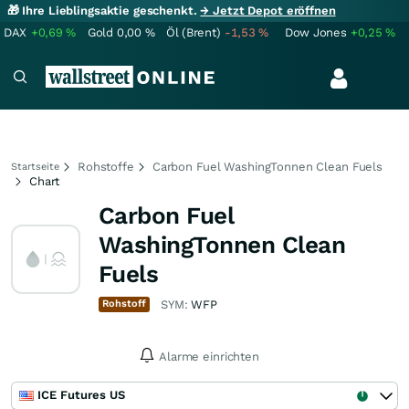
🎁 Ihre Lieblingsaktie geschenkt.
→ Jetzt Depot eröffnen
DAX
+0,69
%
Gold
0,00
%
Öl (Brent)
-1,53
%
Dow Jones
+0,25
%
Rohstoffe
Carbon Fuel WashingTonnen Clean Fuels
Startseite
Chart
Carbon Fuel
WashingTonnen Clean
Fuels
Rohstoff
SYM:
WFP
Alarme einrichten
ICE Futures US