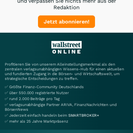
und verpassen Sie nichts mehr aus der
Redaktion
Jetzt abonnieren!
Profitieren Sie von unserem Alleinstellungsmerkmal als den
zentralen verlagsunabhängigen Wissens-Hub für einen aktuellen
und fundierten Zugang in die Börsen- und Wirtschaftswelt, um
strategische Entscheidungen zu treffen.
✅ Größte Finanz-Community Deutschlands
✅ über 550.000 registrierte Nutzer
✅ rund 2.000 Beiträge pro Tag
✅ verlagsunabhängige Partner ARIVA, FinanzNachrichten und
BörsenNews
✅ Jederzeit einfach handeln beim
SMARTBROKER+
✅ mehr als 25 Jahre Marktpräsenz