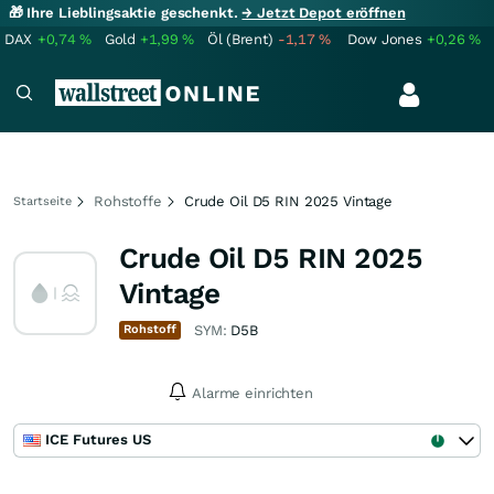
🎁 Ihre Lieblingsaktie geschenkt.
→ Jetzt Depot eröffnen
DAX
+0,74
%
Gold
+1,99
%
Öl (Brent)
-1,17
%
Dow Jones
+0,26
%
Rohstoffe
Crude Oil D5 RIN 2025 Vintage
Startseite
Crude Oil D5 RIN 2025
Vintage
Rohstoff
SYM:
D5B
Alarme einrichten
ICE Futures US