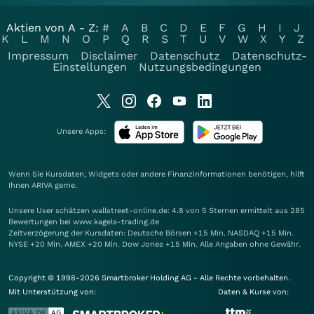
Aktien von A - Z:
#
A
B
C
D
E
F
G
H
I
J
K
L
M
N
O
P
Q
R
S
T
U
V
W
X
Y
Z
Impressum
Disclaimer
Datenschutz
Datenschutz-
Einstellungen
Nutzungsbedingungen
Unsere Apps:
Wenn Sie Kursdaten, Widgets oder andere Finanzinformationen benötigen, hilft
Ihnen
ARIVA
gerne.
Unsere User schätzen wallstreet-online.de: 4.8 von 5 Sternen ermittelt aus 285
Bewertungen bei www.kagels-trading.de
Zeitverzögerung der Kursdaten: Deutsche Börsen +15 Min. NASDAQ +15 Min.
NYSE +20 Min. AMEX +20 Min. Dow Jones +15 Min. Alle Angaben ohne Gewähr.
Copyright © 1998-2026 Smartbroker Holding AG - Alle Rechte vorbehalten.
Mit Unterstützung von:
Daten & Kurse von: