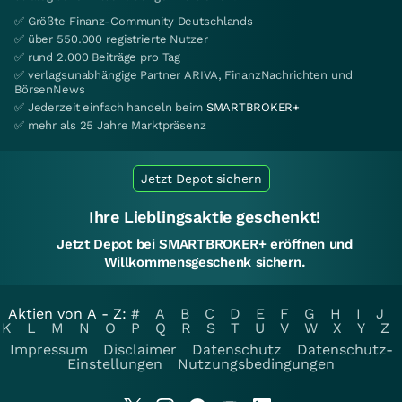
✅ Größte Finanz-Community Deutschlands
✅ über 550.000 registrierte Nutzer
✅ rund 2.000 Beiträge pro Tag
✅ verlagsunabhängige Partner ARIVA, FinanzNachrichten und
BörsenNews
✅ Jederzeit einfach handeln beim
SMARTBROKER+
✅ mehr als 25 Jahre Marktpräsenz
Jetzt Depot sichern
Ihre Lieblingsaktie geschenkt!
Jetzt Depot bei SMARTBROKER+ eröffnen und
Willkommensgeschenk sichern.
Aktien von A - Z:
#
A
B
C
D
E
F
G
H
I
J
K
L
M
N
O
P
Q
R
S
T
U
V
W
X
Y
Z
Impressum
Disclaimer
Datenschutz
Datenschutz-
Einstellungen
Nutzungsbedingungen