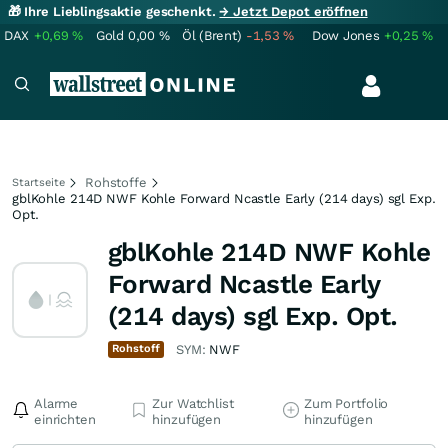
🎁 Ihre Lieblingsaktie geschenkt.
→ Jetzt Depot eröffnen
DAX
+0,69
%
Gold
0,00
%
Öl (Brent)
-1,53
%
Dow Jones
+0,25
%
Rohstoffe
Startseite
gblKohle 214D NWF Kohle Forward Ncastle Early (214 days) sgl Exp.
Opt.
gblKohle 214D NWF Kohle
Forward Ncastle Early
(214 days) sgl Exp. Opt.
Rohstoff
SYM:
NWF
Alarme
Zur Watchlist
Zum Portfolio
einrichten
hinzufügen
hinzufügen