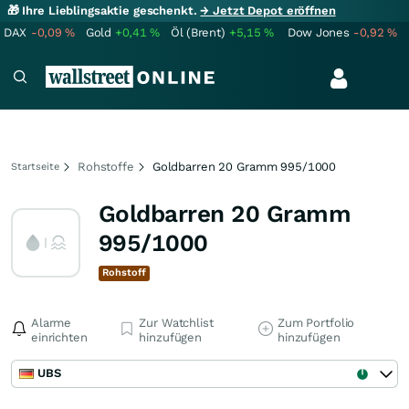
🎁 Ihre Lieblingsaktie geschenkt.
→ Jetzt Depot eröffnen
DAX
-0,09
%
Gold
+0,41
%
Öl (Brent)
+5,15
%
Dow Jones
-0,92
%
Rohstoffe
Goldbarren 20 Gramm 995/1000
Startseite
Goldbarren 20 Gramm
995/1000
Rohstoff
Alarme
Zur Watchlist
Zum Portfolio
einrichten
hinzufügen
hinzufügen
UBS