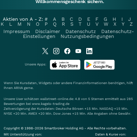
Willkommensgeschenk sichern.
Aktien von A - Z:
#
A
B
C
D
E
F
G
H
I
J
K
L
M
N
O
P
Q
R
S
T
U
V
W
X
Y
Z
Impressum
Disclaimer
Datenschutz
Datenschutz-
Einstellungen
Nutzungsbedingungen
Unsere Apps:
Wenn Sie Kursdaten, Widgets oder andere Finanzinformationen benötigen, hilft
Ihnen
ARIVA
gerne.
Unsere User schätzen wallstreet-online.de: 4.8 von 5 Sternen ermittelt aus 285
Bewertungen bei www.kagels-trading.de
Zeitverzögerung der Kursdaten: Deutsche Börsen +15 Min. NASDAQ +15 Min.
NYSE +20 Min. AMEX +20 Min. Dow Jones +15 Min. Alle Angaben ohne Gewähr.
Copyright © 1998-2026 Smartbroker Holding AG - Alle Rechte vorbehalten.
Mit Unterstützung von:
Daten & Kurse von: