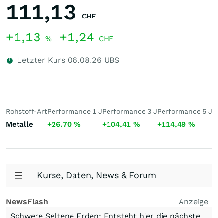
111,13
CHF
+1,13
+1,24
%
CHF
Letzter Kurs
06.08.26
UBS
Rohstoff-Art
Performance 1 J
Performance 3 J
Performance 5 J
5
Metalle
+26,70
%
+104,41
%
+114,49
%
1
Kurse, Daten, News & Forum
NewsFlash
Anzeige
Schwere Seltene Erden: Entsteht hier die nächste