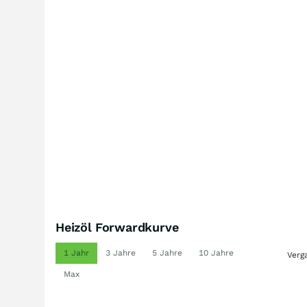
Heizöl Forwardkurve
1 Jahr
3 Jahre
5 Jahre
10 Jahre
Verg
Max