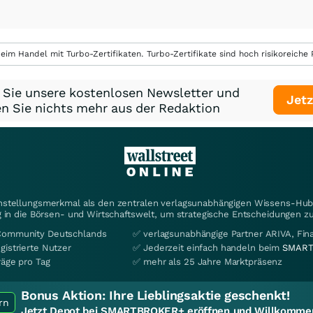
eim Handel mit Turbo-Zertifikaten. Turbo-Zertifikate sind hoch risikoreiche P
 Sie unsere kostenlosen Newsletter und
Jetz
n Sie nichts mehr aus der Redaktion
instellungsmerkmal als den zentralen verlagsunabhängigen Wissens-Hub 
 in die Börsen- und Wirtschaftswelt, um strategische Entscheidungen zu
Community Deutschlands
✅ verlagsunabhängige Partner ARIVA, Fi
gistrierte Nutzer
✅ Jederzeit einfach handeln beim
SMART
räge pro Tag
✅ mehr als 25 Jahre Marktpräsenz
Bonus Aktion:
Ihre Lieblingsaktie geschenkt!
rn
Jetzt Depot bei SMARTBROKER+ eröffnen und Willkommen