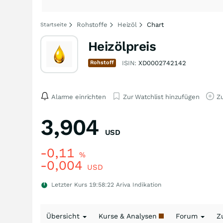
Rohstoffe
Heizöl
Chart
Startseite
Heizölpreis
Rohstoff
ISIN:
XD0002742142
Alarme einrichten
Zur Watchlist hinzufügen
Zu
3,904
USD
-0,11
%
-0,004
USD
Letzter Kurs
19:58:22
Ariva Indikation
Übersicht
Kurse & Analysen
Forum
Z