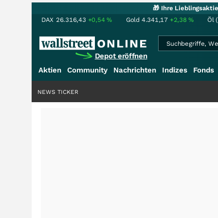
🎁 Ihre Lieblingsakt
DAX
26.316,43
+0,54
%
Gold
4.341,17
+2,38
%
Öl 
Depot eröffnen
Aktien
Community
Nachrichten
Indizes
Fonds
NEWS TICKER