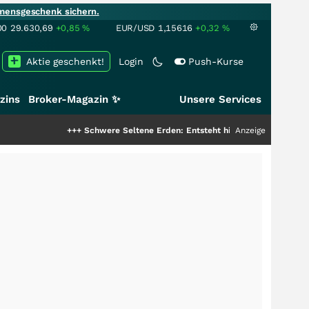
mensgeschenk sichern.
00
29.630,69
+0,85
%
EUR/USD
1,15616
+0,32
%
Aktie geschenkt!
Login
Push-Kurse
zins
Broker-Magazin ✨
Unsere Services
+++
Schwere Seltene Erden: Entsteht hier die nächste Milliardens
Anzeige