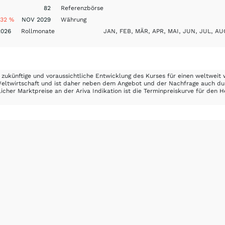
82
Referenzbörse
132 %
NOV 2029
Währung
026
Rollmonate
JAN, FEB, MÄR, APR, MAI, JUN, JUL, AU
 zukünftige und voraussichtliche Entwicklung des Kurses für einen weltweit w
e Weltwirtschaft und ist daher neben dem Angebot und der Nachfrage auch d
licher Marktpreise an der Ariva Indikation ist die Terminpreiskurve für den He