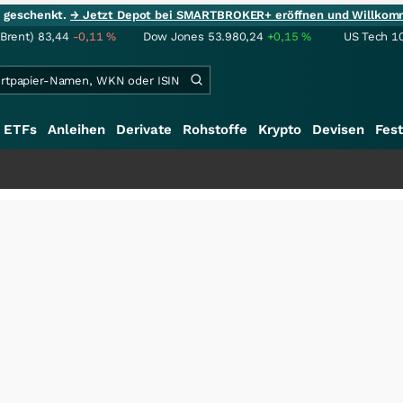
ie geschenkt.
→ Jetzt Depot bei SMARTBROKER+ eröffnen und Willkom
(Brent)
83,44
-0,11
%
Dow Jones
53.980,24
+0,15
%
US Tech 1
ETFs
Anleihen
Derivate
Rohstoffe
Krypto
Devisen
Fest