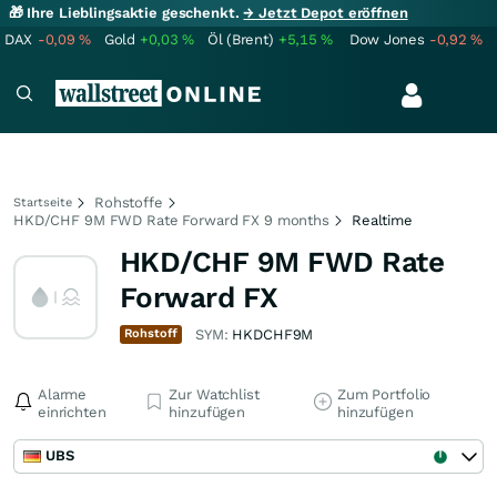
🎁 Ihre Lieblingsaktie geschenkt.
→ Jetzt Depot eröffnen
DAX
-0,09
%
Gold
+0,03
%
Öl (Brent)
+5,15
%
Dow Jones
-0,92
%
Rohstoffe
Startseite
HKD/CHF 9M FWD Rate Forward FX 9 months
Realtime
HKD/CHF 9M FWD Rate
Forward FX
Rohstoff
SYM:
HKDCHF9M
Alarme
Zur Watchlist
Zum Portfolio
einrichten
hinzufügen
hinzufügen
UBS