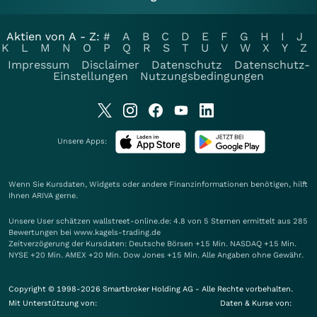
Aktien von A - Z:
#
A
B
C
D
E
F
G
H
I
J
K
L
M
N
O
P
Q
R
S
T
U
V
W
X
Y
Z
Impressum
Disclaimer
Datenschutz
Datenschutz-
Einstellungen
Nutzungsbedingungen
Unsere Apps:
Wenn Sie Kursdaten, Widgets oder andere Finanzinformationen benötigen, hilft
Ihnen
ARIVA
gerne.
Unsere User schätzen wallstreet-online.de: 4.8 von 5 Sternen ermittelt aus 285
Bewertungen bei www.kagels-trading.de
Zeitverzögerung der Kursdaten: Deutsche Börsen +15 Min. NASDAQ +15 Min.
NYSE +20 Min. AMEX +20 Min. Dow Jones +15 Min. Alle Angaben ohne Gewähr.
Copyright © 1998-2026 Smartbroker Holding AG - Alle Rechte vorbehalten.
Mit Unterstützung von:
Daten & Kurse von: