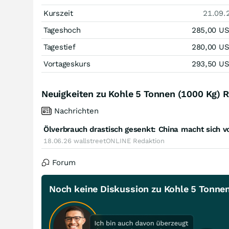
Kurszeit
21.09.
Tageshoch
285,00
U
Tagestief
280,00
U
Vortageskurs
293,50
U
Neuigkeiten zu Kohle 5 Tonnen (1000 Kg) 
Nachrichten
18.06.26
wallstreetONLINE Redaktion
Forum
Noch keine Diskussion zu Kohle 5 Tonne