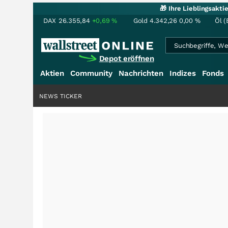
🎁 Ihre Lieblingsakt
DAX
26.355,84
+0,69
%
Gold
4.342,26
0,00
%
Öl (
Depot eröffnen
Aktien
Community
Nachrichten
Indizes
Fonds
NEWS TICKER