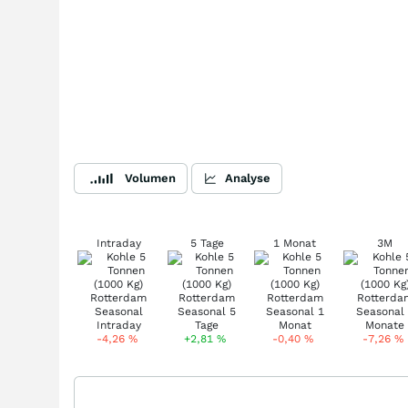
Volumen
Analyse
Intraday
5 Tage
1 Monat
3M
-4,26
%
+2,81
%
-0,40
%
-7,26
%