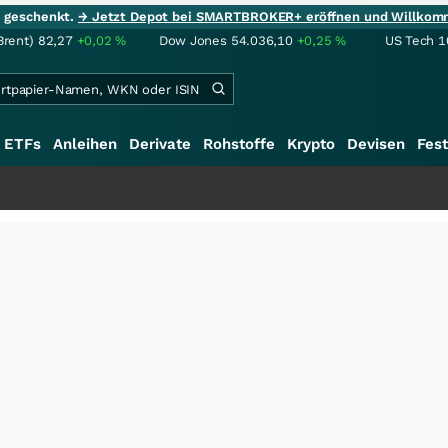
ie geschenkt.
→ Jetzt Depot bei SMARTBROKER+ eröffnen und Willkom
Brent)
82,27
+0,02
%
Dow Jones
54.036,10
+0,25
%
US Tech 1
ETFs
Anleihen
Derivate
Rohstoffe
Krypto
Devisen
Fest