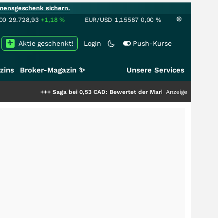
mensgeschenk sichern.
00
29.728,93
+1,18
%
EUR/USD
1,15587
0,00
%
Aktie geschenkt!
Login
Push-Kurse
zins
Broker-Magazin ✨
Unsere Services
+++
Saga bei 0,53 CAD: Bewertet der Markt noch immer nur die Hälfte de
Anzeige