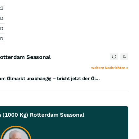
22
SD
SD
SD
Rotterdam Seasonal
weitere Nachrichten »
Ölverbrauch drastisch gesenkt: China macht sich vom Ölmarkt unabhängig – bricht jetzt der Ölpreis ein?
n (1000 Kg) Rotterdam Seasonal