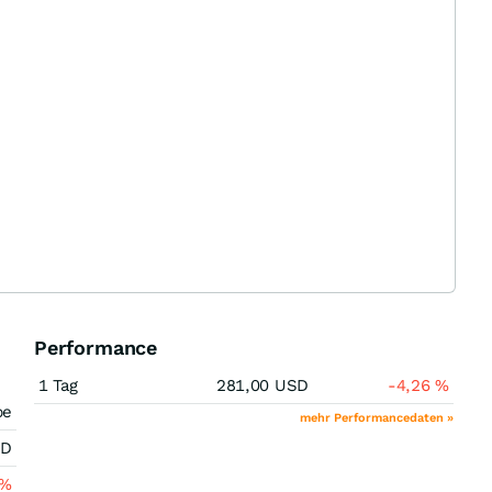
Performance
1 Tag
281,00
USD
-4,26
%
pe
mehr Performancedaten »
SD
%