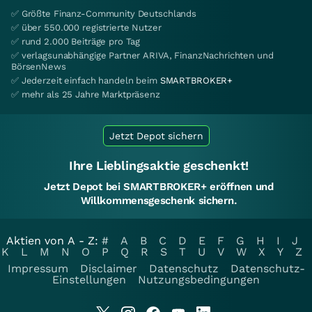
✅ Größte Finanz-Community Deutschlands
✅ über 550.000 registrierte Nutzer
✅ rund 2.000 Beiträge pro Tag
✅ verlagsunabhängige Partner ARIVA, FinanzNachrichten und
BörsenNews
✅ Jederzeit einfach handeln beim
SMARTBROKER+
✅ mehr als 25 Jahre Marktpräsenz
Jetzt Depot sichern
Ihre Lieblingsaktie geschenkt!
Jetzt Depot bei SMARTBROKER+ eröffnen und
Willkommensgeschenk sichern.
Aktien von A - Z:
#
A
B
C
D
E
F
G
H
I
J
K
L
M
N
O
P
Q
R
S
T
U
V
W
X
Y
Z
Impressum
Disclaimer
Datenschutz
Datenschutz-
Einstellungen
Nutzungsbedingungen