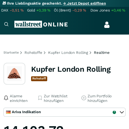
🎁 Ihre Lieblingsaktie geschenkt.
→ Jetzt Depot eröffnen
DAX
-0,51
%
Gold
+0,39
%
Öl (Brent)
-0,29
%
Dow Jones
+0,46
%
Rohstoffe
Kupfer London Rolling
Realtime
Startseite
Kupfer London Rolling
Rohstoff
Alarme
Zur Watchlist
Zum Portfolio
einrichten
hinzufügen
hinzufügen
Ariva Indikation