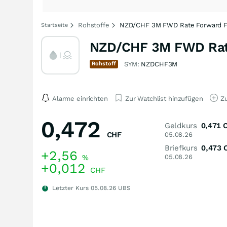
Rohstoffe
NZD/CHF 3M FWD Rate Forward F
Startseite
NZD/CHF 3M FWD Rat
Rohstoff
SYM:
NZDCHF3M
Alarme einrichten
Zur Watchlist hinzufügen
Zu
0,472
Geldkurs
0,471
CHF
05.08.26
Briefkurs
0,473
+2,56
%
05.08.26
+0,012
CHF
Letzter Kurs
05.08.26
UBS