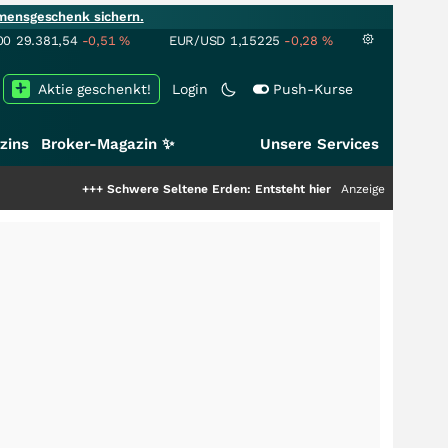
mensgeschenk sichern.
00
29.381,54
-0,51
%
EUR/USD
1,15225
-0,28
%
Aktie geschenkt!
Login
Push-Kurse
zins
Broker-Magazin ✨
Unsere Services
+++
Schwere Seltene Erden: Entsteht hier die nächste Milliardenstory?
Anzeige
++