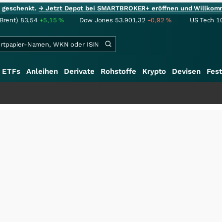
ie geschenkt.
→ Jetzt Depot bei SMARTBROKER+ eröffnen und Willkom
(Brent)
83,54
+5,15
%
Dow Jones
53.901,32
-0,92
%
US Tech 1
ETFs
Anleihen
Derivate
Rohstoffe
Krypto
Devisen
Fest