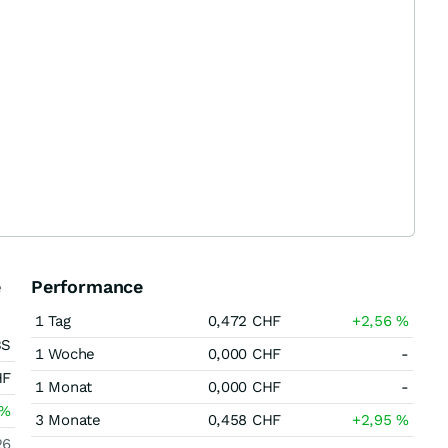
e
Performance
1 Tag
0,472
CHF
+2,56
%
BS
1 Woche
0,000
CHF
-
HF
1 Monat
0,000
CHF
-
%
3 Monate
0,458
CHF
+2,95
%
26