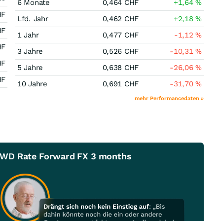
6 Monate
0,464
CHF
+1,64
%
HF
Lfd. Jahr
0,462
CHF
+2,18
%
HF
1 Jahr
0,477
CHF
-1,12
%
HF
3 Jahre
0,526
CHF
-10,31
%
HF
5 Jahre
0,638
CHF
-26,06
%
HF
10 Jahre
0,691
CHF
-31,70
%
mehr Performancedaten »
FWD Rate Forward FX 3 months