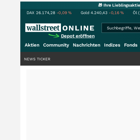
🎁 Ihre Lieblingsakt
DAX
26.174,28
-0,09
%
Gold
4.240,43
-0,16
%
Öl 
Depot eröffnen
Aktien
Community
Nachrichten
Indizes
Fonds
NEWS TICKER