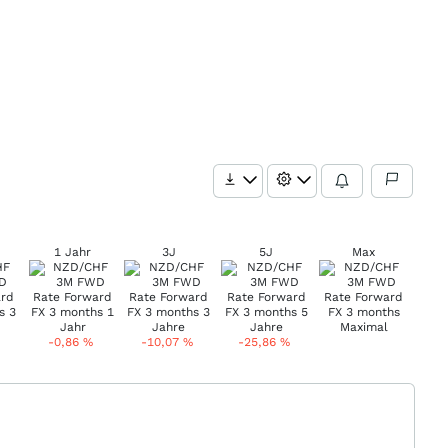
1 Jahr
3J
5J
Max
-0,86
%
-10,07
%
-25,86
%