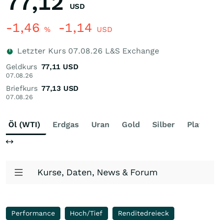
77,12
USD
-1,46
-1,14
%
USD
Letzter Kurs
07.08.26
L&S Exchange
Geldkurs
77,11
USD
07.08.26
Briefkurs
77,13
USD
07.08.26
Öl (WTI)
Erdgas
Uran
Gold
Silber
Platin
Kurse, Daten, News & Forum
Performance
Hoch/Tief
Renditedreieck