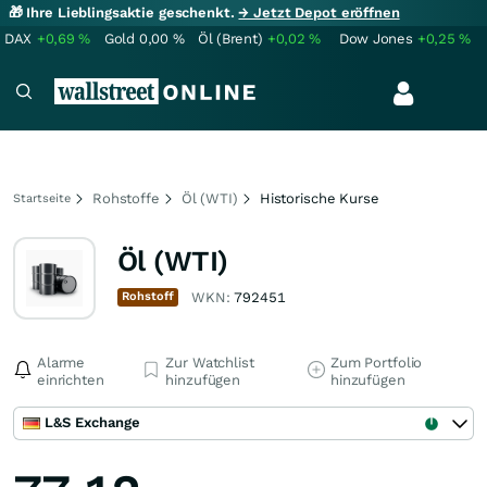
🎁 Ihre Lieblingsaktie geschenkt.
→ Jetzt Depot eröffnen
DAX
+0,69
%
Gold
0,00
%
Öl (Brent)
+0,02
%
Dow Jones
+0,25
%
Rohstoffe
Öl (WTI)
Historische Kurse
Startseite
Öl (WTI)
Rohstoff
WKN:
792451
Alarme
Zur Watchlist
Zum Portfolio
einrichten
hinzufügen
hinzufügen
L&S Exchange