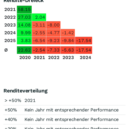
Rendite-Dreieck
2021
58.15
2022
27.03
2.04
2023
14.08
-3.11
-8.00
2024
9.99
-2.55
-4.77
-1.42
2025
3.83
-6.54
-9.23
-9.84
-17.54
Ø
22.62
-2.54
-7.33
-5.63
-17.54
2020
2021
2022
2023
2024
Renditeverteilung
> +50%
2021
+50%
Kein Jahr mit entsprechender Performance
+40%
Kein Jahr mit entsprechender Performance
+30%
Kein Jahr mit entsprechender Performance