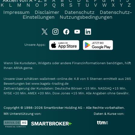
Aktien von A - Z:
#
A
B
C
D
E
F
G
H
I
J
K
L
M
N
O
P
Q
R
S
T
U
V
W
X
Y
Z
Impressum
Disclaimer
Datenschutz
Datenschutz-
Einstellungen
Nutzungsbedingungen
Unsere Apps:
Wenn Sie Kursdaten, Widgets oder andere Finanzinformationen benötigen, hilft
Ihnen
ARIVA
gerne.
Unsere User schätzen wallstreet-online.de: 4.8 von 5 Sternen ermittelt aus 285
Bewertungen bei www.kagels-trading.de
Zeitverzögerung der Kursdaten: Deutsche Börsen +15 Min. NASDAQ +15 Min.
NYSE +20 Min. AMEX +20 Min. Dow Jones +15 Min. Alle Angaben ohne Gewähr.
Copyright © 1998-2026 Smartbroker Holding AG - Alle Rechte vorbehalten.
Mit Unterstützung von:
Daten & Kurse von: