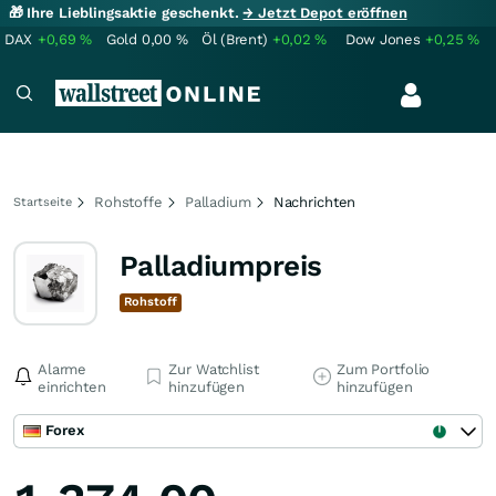
🎁 Ihre Lieblingsaktie geschenkt.
→ Jetzt Depot eröffnen
DAX
+0,69
%
Gold
0,00
%
Öl (Brent)
+0,02
%
Dow Jones
+0,25
%
Rohstoffe
Palladium
Nachrichten
Startseite
Palladiumpreis
Rohstoff
Alarme
Zur Watchlist
Zum Portfolio
einrichten
hinzufügen
hinzufügen
Forex