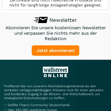
Zertifikate sind hoch risikoreiche Produkte und
nicht für langfristige Anlagestrategien geeignet.
Newsletter
Abonnieren Sie unsere kostenlosen Newsletter
und verpassen Sie nichts mehr aus der
Redaktion
Jetzt abonnieren!
Profitieren Sie von unserem Alleinstellungsmerkmal als den
zentralen verlagsunabhängigen Wissens-Hub für einen aktuellen
und fundierten Zugang in die Börsen- und Wirtschaftswelt, um
strategische Entscheidungen zu treffen.
✅ Größte Finanz-Community Deutschlands
✅ über 550.000 registrierte Nutzer