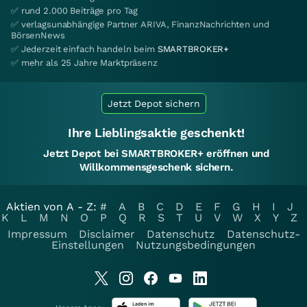
✅ rund 2.000 Beiträge pro Tag
✅ verlagsunabhängige Partner ARIVA, FinanzNachrichten und
BörsenNews
✅ Jederzeit einfach handeln beim
SMARTBROKER+
✅ mehr als 25 Jahre Marktpräsenz
Jetzt Depot sichern
Ihre Lieblingsaktie geschenkt!
Jetzt Depot bei SMARTBROKER+ eröffnen und
Willkommensgeschenk sichern.
Aktien von A - Z:
#
A
B
C
D
E
F
G
H
I
J
K
L
M
N
O
P
Q
R
S
T
U
V
W
X
Y
Z
Impressum
Disclaimer
Datenschutz
Datenschutz-
Einstellungen
Nutzungsbedingungen