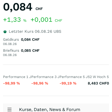
0,084
CHF
+1,33
+0,001
%
CHF
Letzter Kurs
06.08.26
UBS
Geldkurs
0,084
CHF
06.08.26
Briefkurs
0,085
CHF
06.08.26
Performance 1 J
Performance 3 J
Performance 5 J
52 W Hoch
52 
-98,99
%
-98,96
%
-99,19
%
8,483
CHF
0,
Kurse, Daten, News & Forum