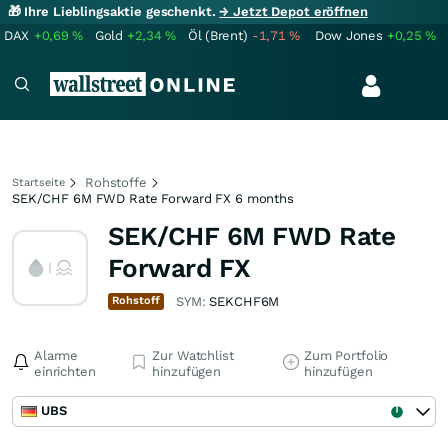
🎁 Ihre Lieblingsaktie geschenkt.
→ Jetzt Depot eröffnen
DAX
+0,69
%
Gold
+2,34
%
Öl (Brent)
-1,71
%
Dow Jones
+0,25
%
Rohstoffe
Startseite
SEK/CHF 6M FWD Rate Forward FX 6 months
SEK/CHF 6M FWD Rate
Forward FX
Rohstoff
SYM:
SEKCHF6M
Alarme
Zur Watchlist
Zum Portfolio
einrichten
hinzufügen
hinzufügen
UBS