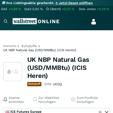
🎁 Ihre Lieblingsaktie geschenkt.
→ Jetzt Depot eröffnen
DAX
+0,69
%
Gold
0,00
%
Öl (Brent)
+0,02
%
Dow Jones
+0,25
%
Rohstoffe
Startseite
UK NBP Natural Gas (USD/MMBtu) (ICIS Heren)
UK NBP Natural Gas
(USD/MMBtu) (ICIS
Heren)
Rohstoff
SYM:
UKDQ
Alarme
Zur Watchlist
Zum Portfolio
einrichten
hinzufügen
hinzufügen
ICE Futures Europe