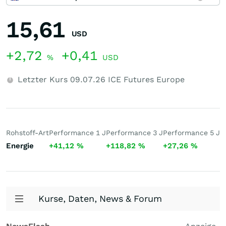
15,61
USD
+2,72
+0,41
%
USD
Letzter Kurs
09.07.26
ICE Futures Europe
Rohstoff-Art
Performance 1 J
Performance 3 J
Performance 5 J
5
Energie
+41,12
%
+118,82
%
+27,26
%
1
Kurse, Daten, News & Forum