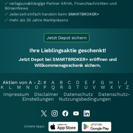
✅ verlagsunabhängige Partner ARIVA, FinanzNachrichten und
BörsenNews
✅ Jederzeit einfach handeln beim
SMARTBROKER+
✅ mehr als 25 Jahre Marktpräsenz
Jetzt Depot sichern
Ihre Lieblingsaktie geschenkt!
Jetzt Depot bei SMARTBROKER+ eröffnen und
Willkommensgeschenk sichern.
Aktien von A - Z:
#
A
B
C
D
E
F
G
H
I
J
K
L
M
N
O
P
Q
R
S
T
U
V
W
X
Y
Z
Impressum
Disclaimer
Datenschutz
Datenschutz-
Einstellungen
Nutzungsbedingungen
Unsere Apps: