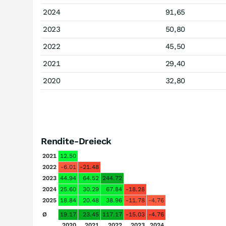
2024
91,65
2023
50,80
2022
45,50
2021
29,40
2020
32,80
Rendite-Dreieck
2021
12.50
2022
-6.01
-21.48
2023
44.94
64.52
244.72
2024
25.60
30.29
67.84
-18.28
2025
18.84
20.48
38.96
-11.78
-4.76
Ø
19.17
23.45
117.17
-15.03
-4.76
2020
2021
2022
2023
2024