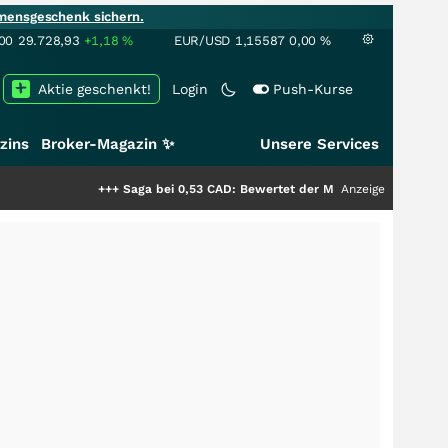
mensgeschenk sichern.
00
29.728,93
+1,18
%
EUR/USD
1,15587
0,00
%
Aktie geschenkt!
Login
Push-Kurse
zins
Broker-Magazin ✨
Unsere Services
+++
Saga bei 0,53 CAD: Bewertet der Markt noch immer nur die Hälfte
Anzeige