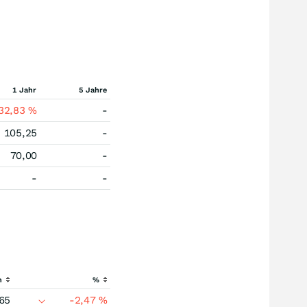
1 Jahr
5 Jahre
32,83
%
-
105,25
-
70,00
-
-
-
h
%
65
-2,47
%