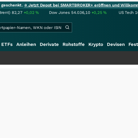
ie geschenkt.
→ Jetzt Depot bei SMARTBROKER+ eröffnen und Willkom
Brent)
82,27
+0,02
%
Dow Jones
54.036,10
+0,25
%
US Tech 1
ETFs
Anleihen
Derivate
Rohstoffe
Krypto
Devisen
Fest