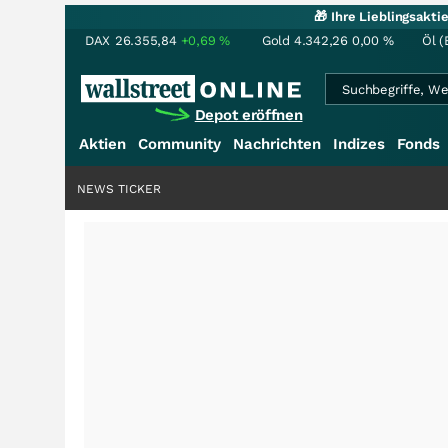
🎁 Ihre Lieblingsakt
DAX
26.355,84
+0,69
%
Gold
4.342,26
0,00
%
Öl (
Depot eröffnen
Aktien
Community
Nachrichten
Indizes
Fonds
NEWS TICKER