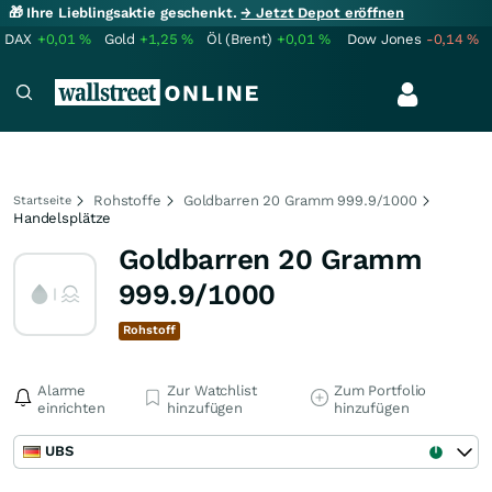
🎁 Ihre Lieblingsaktie geschenkt.
→ Jetzt Depot eröffnen
DAX
+0,01
%
Gold
+1,25
%
Öl (Brent)
+0,01
%
Dow Jones
-0,14
%
Rohstoffe
Goldbarren 20 Gramm 999.9/1000
Startseite
Handelsplätze
Goldbarren 20 Gramm
999.9/1000
Rohstoff
Alarme
Zur Watchlist
Zum Portfolio
einrichten
hinzufügen
hinzufügen
UBS