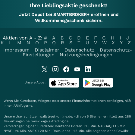
Ihre Lieblingsaktie geschenkt!
Jetzt Depot bei SMARTBROKER+ eröffnen und
Willkommensgeschenk sichern.
Aktien von A - Z:
#
A
B
C
D
E
F
G
H
I
J
K
L
M
N
O
P
Q
R
S
T
U
V
W
X
Y
Z
Impressum
Disclaimer
Datenschutz
Datenschutz-
Einstellungen
Nutzungsbedingungen
Unsere Apps:
Wenn Sie Kursdaten, Widgets oder andere Finanzinformationen benötigen, hilft
Ihnen
ARIVA
gerne.
Unsere User schätzen wallstreet-online.de: 4.8 von 5 Sternen ermittelt aus 285
Bewertungen bei www.kagels-trading.de
Zeitverzögerung der Kursdaten: Deutsche Börsen +15 Min. NASDAQ +15 Min.
NYSE +20 Min. AMEX +20 Min. Dow Jones +15 Min. Alle Angaben ohne Gewähr.