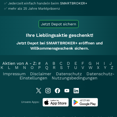
✅ Jederzeit einfach handeln beim
SMARTBROKER+
✅ mehr als 25 Jahre Marktpräsenz
Jetzt Depot sichern
Ihre Lieblingsaktie geschenkt!
Jetzt Depot bei SMARTBROKER+ eröffnen und
Willkommensgeschenk sichern.
Aktien von A - Z:
#
A
B
C
D
E
F
G
H
I
J
K
L
M
N
O
P
Q
R
S
T
U
V
W
X
Y
Z
Impressum
Disclaimer
Datenschutz
Datenschutz-
Einstellungen
Nutzungsbedingungen
Unsere Apps: