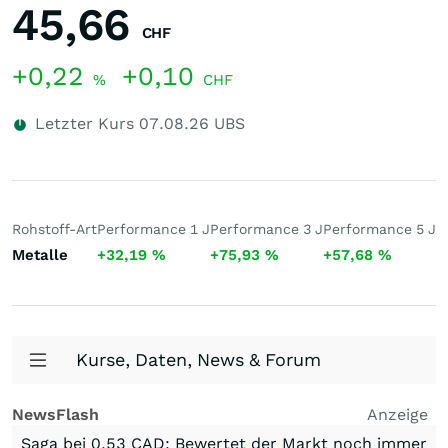
45,66
CHF
+0,22
+0,10
%
CHF
Letzter Kurs
07.08.26
UBS
Rohstoff-Art
Performance 1 J
Performance 3 J
Performance 5 J
5
Metalle
+32,19
%
+75,93
%
+57,68
%
7
Kurse, Daten, News & Forum
NewsFlash
Anzeige
Saga bei 0,53 CAD: Bewertet der Markt noch immer