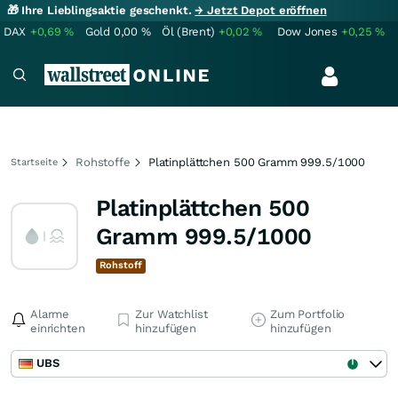
🎁 Ihre Lieblingsaktie geschenkt.
→ Jetzt Depot eröffnen
DAX
+0,69
%
Gold
0,00
%
Öl (Brent)
+0,02
%
Dow Jones
+0,25
%
Rohstoffe
Platinplättchen 500 Gramm 999.5/1000
Startseite
Platinplättchen 500
Gramm 999.5/1000
Rohstoff
Alarme
Zur Watchlist
Zum Portfolio
einrichten
hinzufügen
hinzufügen
UBS