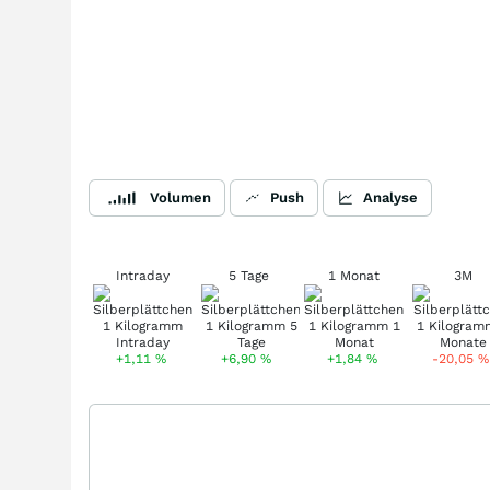
Volumen
Push
Analyse
Intraday
5 Tage
1 Monat
3M
+1,11
%
+6,90
%
+1,84
%
-20,05
%