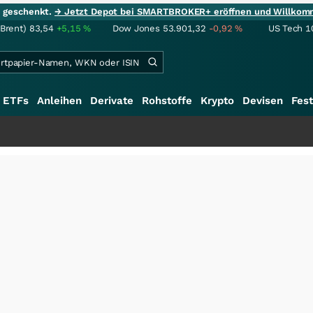
ie geschenkt.
→ Jetzt Depot bei SMARTBROKER+ eröffnen und Willkom
(Brent)
83,54
+5,15
%
Dow Jones
53.901,32
-0,92
%
US Tech 1
ETFs
Anleihen
Derivate
Rohstoffe
Krypto
Devisen
Fest