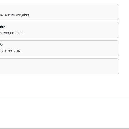
94
%
zum Vorjahr).
ch?
 3.268,00
EUR
.
f?
.021,00
EUR
.