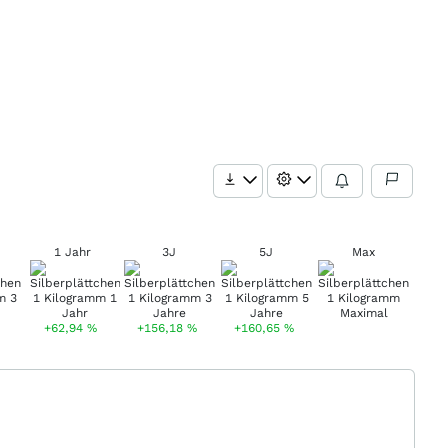
1 Jahr
3J
5J
Max
+62,94
%
+156,18
%
+160,65
%