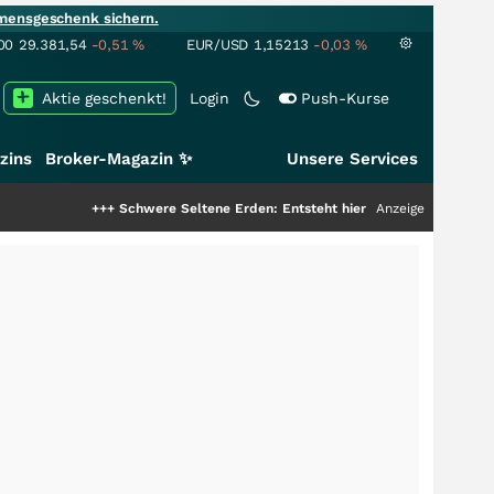
mensgeschenk sichern.
00
29.381,54
-0,51
%
EUR/USD
1,15213
-0,03
%
Aktie geschenkt!
Login
Push-Kurse
zins
Broker-Magazin ✨
Unsere Services
+++
Schwere Seltene Erden: Entsteht hier die nächste Milliardenstory?
Anzeige
++