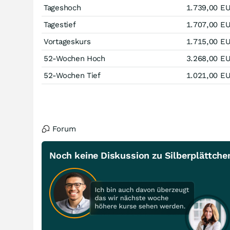
Tageshoch
1.739,00
E
Tagestief
1.707,00
E
Vortageskurs
1.715,00
E
52-Wochen Hoch
3.268,00
E
52-Wochen Tief
1.021,00
E
Forum
Noch keine Diskussion zu Silberplättch