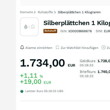
Rohstoffe
Silberplättchen 1 Kilogramm
Startseite
Silberplättchen 1 Ki
Rohstoff
ISIN:
XD0009868676
SYM:
EUR
Alarme einrichten
Zur Watchlist hinzufügen
Zu
1.734,00
Geldkurs
1.728,
EUR
05:19:33
Briefkurs
1.740,
+1,11
%
05:19:33
+19,00
EUR
Letzter Kurs
05:19:33
UBS