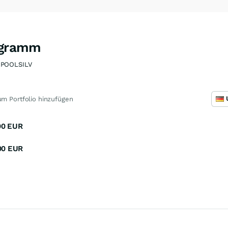
logramm
POOLSILV
m Portfolio hinzufügen
00
EUR
00
EUR