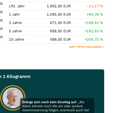
UR
Lfd. Jahr
1.952,00
EUR
-11,17
%
UR
1 Jahr
1.055,00
EUR
+64,36
%
UR
3 Jahre
671,00
EUR
+158,42
%
UR
5 Jahre
659,50
EUR
+162,93
%
UR
10 Jahre
569,00
EUR
+204,75
%
mehr Performancedaten »
en 1 Kilogramm