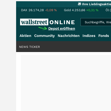
🎁 Ihre Lieblingsakt
DAX
26.174,28
-0,09
%
Gold
4.253,66
+0,31
%
Öl 
Depot eröffnen
Aktien
Community
Nachrichten
Indizes
Fonds
NEWS TICKER