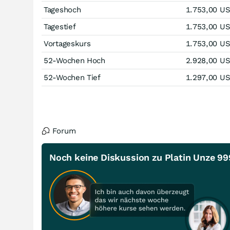
Tageshoch
1.753,00
U
Tagestief
1.753,00
U
Vortageskurs
1.753,00
U
52-Wochen Hoch
2.928,00
U
52-Wochen Tief
1.297,00
U
Forum
Noch keine Diskussion zu Platin Unze 99