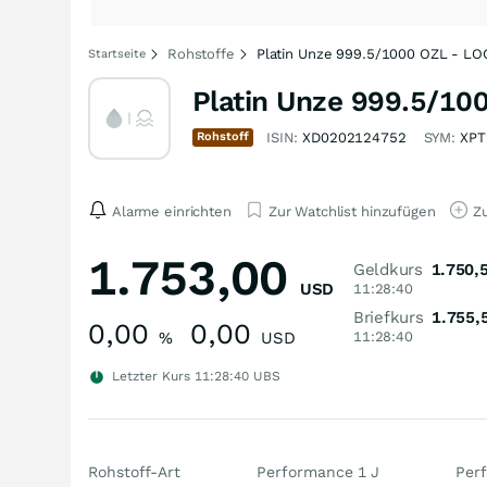
Rohstoffe
Platin Unze 999.5/1000 OZL - LOC
Startseite
Platin Unze 999.5/100
Rohstoff
ISIN:
XD0202124752
SYM:
XPT
Alarme einrichten
Zur Watchlist hinzufügen
Zu
1.753,00
Geldkurs
1.750,
USD
11:28:40
Briefkurs
1.755,
0,00
0,00
%
USD
11:28:40
Letzter Kurs
11:28:40
UBS
Rohstoff-Art
Performance 1 J
Per