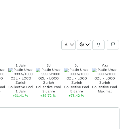
1 Jahr
3J
5J
Max
+31,41
%
+89,72
%
+78,42
%