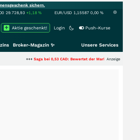
mensgeschenk sichern.
00
29.728,93
+1,18
%
EUR/USD
1,15587
0,00
%
Aktie geschenkt!
Login
Push-Kurse
zins
Broker-Magazin ✨
Unsere Services
+++
Saga bei 0,53 CAD: Bewertet der Markt noch immer nur die Hälfte de
Anzeige