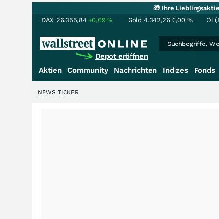
🎁 Ihre Lieblingsakt
DAX
26.355,84
+0,69
%
Gold
4.342,26
0,00
%
Öl (
Depot eröffnen
Aktien
Community
Nachrichten
Indizes
Fonds
NEWS TICKER