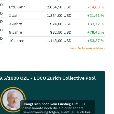
SD
Lfd. Jahr
2.054,50
USD
-14,68
%
SD
1 Jahr
1.334,00
USD
+31,41
%
SD
3 Jahre
924,00
USD
+89,72
%
SD
5 Jahre
982,50
USD
+78,42
%
SD
10 Jahre
1.143,00
USD
+53,37
%
mehr Performancedaten »
9.5/1000 OZL - LOCO Zurich Collective Pool