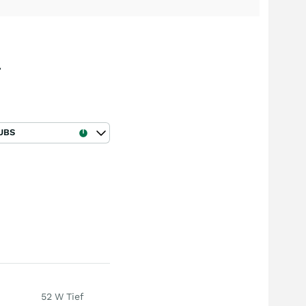
l
UBS
52 W Tief