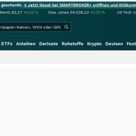
ie geschenkt.
→ Jetzt Depot bei SMARTBROKER+ eröffnen und Willkom
Brent)
82,27
+0,02
%
Dow Jones
54.036,10
+0,25
%
US Tech 1
ETFs
Anleihen
Derivate
Rohstoffe
Krypto
Devisen
Fest