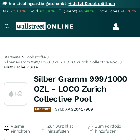
🎁 Ihre Lieblingsaktie geschenkt.
→ Jetzt Depot eröffnen
DAX
-0,12
%
Gold
+0,88
%
Öl (Brent)
+5,98
%
Dow Jones
-0,26
%
Rohstoffe
Startseite
Silber Gramm 999/1000 OZL - LOCO Zurich Collective Pool
Historische Kurse
Silber Gramm 999/1000
OZL - LOCO Zurich
Collective Pool
Rohstoff
SYM:
XAG20417909
Alarme
Zur Watchlist
Zum Portfolio
einrichten
hinzufügen
hinzufügen