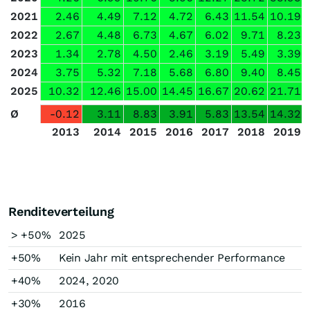
2021
2.46
4.49
7.12
4.72
6.43
11.54
10.19
2022
2.67
4.48
6.73
4.67
6.02
9.71
8.23
2023
1.34
2.78
4.50
2.46
3.19
5.49
3.39
2024
3.75
5.32
7.18
5.68
6.80
9.40
8.45
2025
10.32
12.46
15.00
14.45
16.67
20.62
21.71
Ø
-0.12
3.11
8.83
3.91
5.83
13.54
14.32
2013
2014
2015
2016
2017
2018
2019
Renditeverteilung
> +50%
2025
+50%
Kein Jahr mit entsprechender Performance
+40%
2024, 2020
+30%
2016