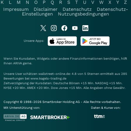
K
L
M
N
O
P
Q
R
S
T
U
V
W
X
Y
Z
Impressum
Disclaimer
Datenschutz
Datenschutz-
Einstellungen
Nutzungsbedingungen
Unsere Apps:
Wenn Sie Kursdaten, Widgets oder andere Finanzinformationen benötigen, hilft
Ihnen
ARIVA
gerne.
Unsere User schätzen wallstreet-online.de: 4.8 von 5 Sternen ermittelt aus 285
Bewertungen bei www.kagels-trading.de
Zeitverzögerung der Kursdaten: Deutsche Börsen +15 Min. NASDAQ +15 Min.
NYSE +20 Min. AMEX +20 Min. Dow Jones +15 Min. Alle Angaben ohne Gewähr.
Copyright © 1998-2026 Smartbroker Holding AG - Alle Rechte vorbehalten.
Mit Unterstützung von:
Daten & Kurse von: