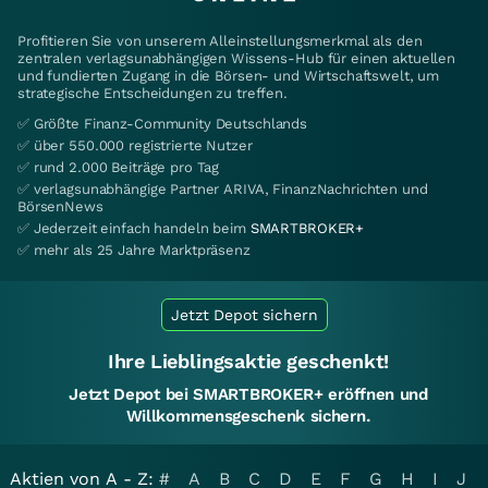
Profitieren Sie von unserem Alleinstellungsmerkmal als den
zentralen verlagsunabhängigen Wissens-Hub für einen aktuellen
und fundierten Zugang in die Börsen- und Wirtschaftswelt, um
strategische Entscheidungen zu treffen.
✅ Größte Finanz-Community Deutschlands
✅ über 550.000 registrierte Nutzer
✅ rund 2.000 Beiträge pro Tag
✅ verlagsunabhängige Partner ARIVA, FinanzNachrichten und
BörsenNews
✅ Jederzeit einfach handeln beim
SMARTBROKER+
✅ mehr als 25 Jahre Marktpräsenz
Jetzt Depot sichern
Ihre Lieblingsaktie geschenkt!
Jetzt Depot bei SMARTBROKER+ eröffnen und
Willkommensgeschenk sichern.
Aktien von A - Z:
#
A
B
C
D
E
F
G
H
I
J