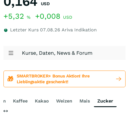
0,164
USD
+5,32
+0,008
%
USD
Letzter Kurs
07.08.26
Ariva Indikation
Kurse, Daten, News & Forum
SMARTBROKER+ Bonus Aktion! Ihre
🎁
Lieblingsaktie geschenkt!
ium
Kaffee
Kakao
Weizen
Mais
Zucker