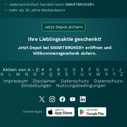
✅ Jederzeit einfach handeln beim
SMARTBROKER+
✅ mehr als 25 Jahre Marktpräsenz
Jetzt Depot sichern
Ihre Lieblingsaktie geschenkt!
Jetzt Depot bei SMARTBROKER+ eröffnen und
Willkommensgeschenk sichern.
Aktien von A - Z:
#
A
B
C
D
E
F
G
H
I
J
K
L
M
N
O
P
Q
R
S
T
U
V
W
X
Y
Z
Impressum
Disclaimer
Datenschutz
Datenschutz-
Einstellungen
Nutzungsbedingungen
Unsere Apps: