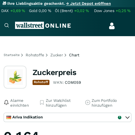
🎁 Ihre Lieblingsaktie geschenkt.
→ Jetzt Depot eröffnen
DAX
+0,69
%
Gold
0,00
%
Öl (Brent)
+0,02
%
Dow Jones
+0,25
%
Rohstoffe
Zucker
Chart
Startseite
Zuckerpreis
Rohstoff
WKN:
COM059
Alarme
Zur Watchlist
Zum Portfolio
einrichten
hinzufügen
hinzufügen
Ariva Indikation