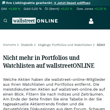
🎁 Ihre Lieblingsaktie geschenkt.
→ Jetzt Depot eröffnen
DAX
+0,69
%
Gold
0,00
%
Öl (Brent)
+0,02
%
Dow Jones
+0,25
%
Statistik
Abgänge Portfolios und Watchlisten
SDAX
Startseite
Nicht mehr in Portfolios und
Watchlisten auf wallstreetONLINE
Welche Aktien haben die wallstreet-online-Mitglieder
aus Ihren Watchlisten und Portfolios entfernt. Die
meistdiskutierten Aktien auf wallstreet-online.de auf
einen Blick. Filtern Sie nach Indizes und Zeiträumen.
Am Ende der Seite finden Sie eine Tabelle in der Sie
tagesaktuelle Aktientrends finden und die
dazugehörige Diskussionen aus dem Forum. Schauen