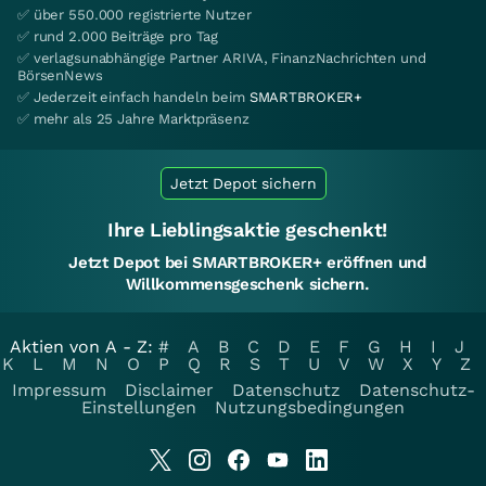
✅ über 550.000 registrierte Nutzer
✅ rund 2.000 Beiträge pro Tag
✅ verlagsunabhängige Partner ARIVA, FinanzNachrichten und
BörsenNews
✅ Jederzeit einfach handeln beim
SMARTBROKER+
✅ mehr als 25 Jahre Marktpräsenz
Jetzt Depot sichern
Ihre Lieblingsaktie geschenkt!
Jetzt Depot bei SMARTBROKER+ eröffnen und
Willkommensgeschenk sichern.
Aktien von A - Z:
#
A
B
C
D
E
F
G
H
I
J
K
L
M
N
O
P
Q
R
S
T
U
V
W
X
Y
Z
Impressum
Disclaimer
Datenschutz
Datenschutz-
Einstellungen
Nutzungsbedingungen