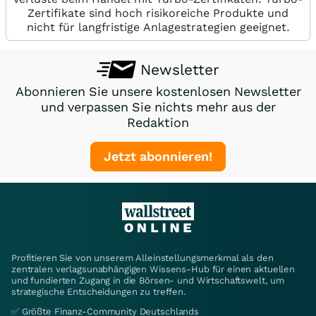
Zertifikate sind hoch risikoreiche Produkte und
nicht für langfristige Anlagestrategien geeignet.
Newsletter
Abonnieren Sie unsere kostenlosen Newsletter
und verpassen Sie nichts mehr aus der
Redaktion
Jetzt abonnieren!
Profitieren Sie von unserem Alleinstellungsmerkmal als den
zentralen verlagsunabhängigen Wissens-Hub für einen aktuellen
und fundierten Zugang in die Börsen- und Wirtschaftswelt, um
strategische Entscheidungen zu treffen.
✅ Größte Finanz-Community Deutschlands