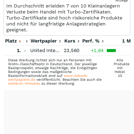
Anzeige
Im Durchschnitt erleiden 7 von 10 Kleinanlegern
Verluste beim Handel mit Turbo-Zertifikaten.
Turbo-Zertifikate sind hoch risikoreiche Produkte
und nicht für langfristige Anlagestrategien
geeignet.
Platz
Wertpapier
Kurs
Perf. %
1 Mo
1.
United Internet
23,560
+1,64
Diese Werbung richtet sich nur an Personen mit
Alle
Wohn-/Geschäftssitz in Deutschland. Der jeweilige
Produkte
Basisprospekt, etwaige Nachträge, die Endgültigen
mit
Bedingungen sowie das maßgebliche
Hebel
Basisinformationsblatt sind auf
www.dzbank-
10
wertpapiere.de
veröffentlicht. Beachten Sie auch die
weiteren Hinweise
zu dieser Werbung.