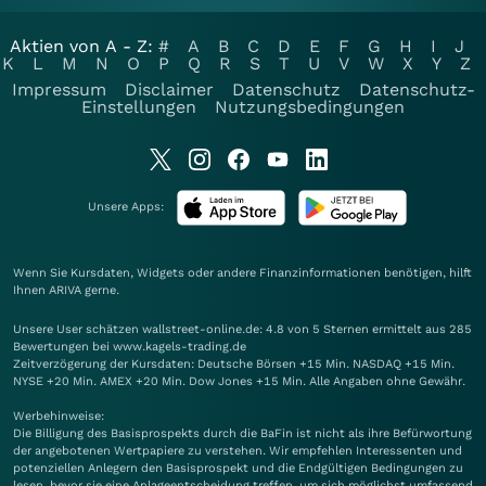
Aktien von A - Z:
#
A
B
C
D
E
F
G
H
I
J
K
L
M
N
O
P
Q
R
S
T
U
V
W
X
Y
Z
Impressum
Disclaimer
Datenschutz
Datenschutz-
Einstellungen
Nutzungsbedingungen
Unsere Apps:
Wenn Sie Kursdaten, Widgets oder andere Finanzinformationen benötigen, hilft
Ihnen
ARIVA
gerne.
Unsere User schätzen wallstreet-online.de: 4.8 von 5 Sternen ermittelt aus 285
Bewertungen bei www.kagels-trading.de
Zeitverzögerung der Kursdaten: Deutsche Börsen +15 Min. NASDAQ +15 Min.
NYSE +20 Min. AMEX +20 Min. Dow Jones +15 Min. Alle Angaben ohne Gewähr.
Werbehinweise:
Die Billigung des Basisprospekts durch die BaFin ist nicht als ihre Befürwortung
der angebotenen Wertpapiere zu verstehen. Wir empfehlen Interessenten und
potenziellen Anlegern den Basisprospekt und die Endgültigen Bedingungen zu
lesen, bevor sie eine Anlageentscheidung treffen, um sich möglichst umfassend