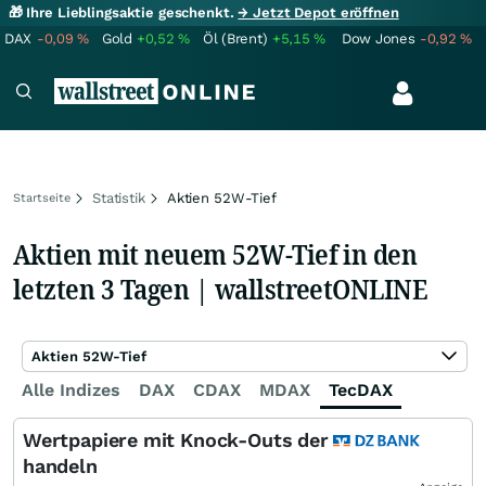
🎁 Ihre Lieblingsaktie geschenkt.
→ Jetzt Depot eröffnen
DAX
-0,09
%
Gold
+0,52
%
Öl (Brent)
+5,15
%
Dow Jones
-0,92
%
Statistik
Aktien 52W-Tief
Startseite
Aktien mit neuem 52W-Tief in den
letzten 3 Tagen | wallstreetONLINE
Aktien 52W-Tief
Alle Indizes
DAX
CDAX
MDAX
TecDAX
SDAX
Wertpapiere mit Knock-Outs der
handeln