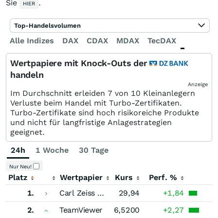
Sie
.
HIER
Top-Handelsvolumen
Alle Indizes
DAX
CDAX
MDAX
TecDAX
SDAX
Wertpapiere mit Knock-Outs der
handeln
Anzeige
Im Durchschnitt erleiden 7 von 10 Kleinanlegern
Verluste beim Handel mit Turbo-Zertifikaten.
Turbo-Zertifikate sind hoch risikoreiche Produkte
und nicht für langfristige Anlagestrategien
geeignet.
24h
1 Woche
30 Tage
Nur Neu!
Platz
Wertpapier
Kurs
Perf. %
1.
Carl Zeiss Meditec
29,94
+1,84
2.
TeamViewer
6,5200
+2,27