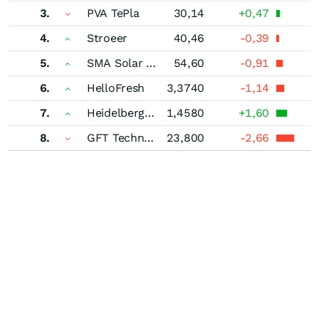
3.
PVA TePla
30,14
+0,47
4.
Stroeer
40,46
-0,39
5.
SMA Solar Technology
54,60
-0,91
6.
HelloFresh
3,3740
-1,14
7.
Heidelberger Druckmaschinen
1,4580
+1,60
8.
GFT Technologies
23,800
-2,66