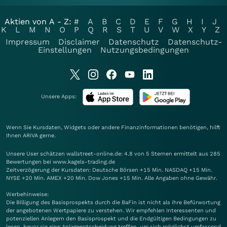
Aktien von A - Z:
#
A
B
C
D
E
F
G
H
I
J
K
L
M
N
O
P
Q
R
S
T
U
V
W
X
Y
Z
Impressum
Disclaimer
Datenschutz
Datenschutz-
Einstellungen
Nutzungsbedingungen
Unsere Apps:
Wenn Sie Kursdaten, Widgets oder andere Finanzinformationen benötigen, hilft
Ihnen
ARIVA
gerne.
Unsere User schätzen wallstreet-online.de: 4.8 von 5 Sternen ermittelt aus 285
Bewertungen bei www.kagels-trading.de
Zeitverzögerung der Kursdaten: Deutsche Börsen +15 Min. NASDAQ +15 Min.
NYSE +20 Min. AMEX +20 Min. Dow Jones +15 Min. Alle Angaben ohne Gewähr.
Werbehinweise:
Die Billigung des Basisprospekts durch die BaFin ist nicht als ihre Befürwortung
der angebotenen Wertpapiere zu verstehen. Wir empfehlen Interessenten und
potenziellen Anlegern den Basisprospekt und die Endgültigen Bedingungen zu
lesen, bevor sie eine Anlageentscheidung treffen, um sich möglichst umfassend