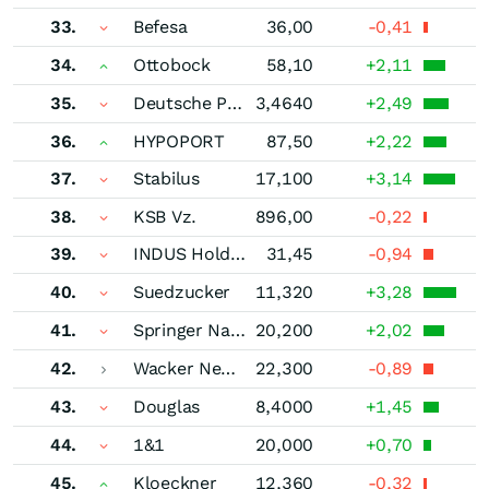
33.
Befesa
36,00
-0,41
34.
Ottobock
58,10
+2,11
35.
Deutsche Pfandbriefbank
3,4640
+2,49
36.
HYPOPORT
87,50
+2,22
37.
Stabilus
17,100
+3,14
38.
KSB Vz.
896,00
-0,22
39.
INDUS Holding
31,45
-0,94
40.
Suedzucker
11,320
+3,28
41.
Springer Nature
20,200
+2,02
42.
Wacker Neuson
22,300
-0,89
43.
Douglas
8,4000
+1,45
44.
1&1
20,000
+0,70
45.
Kloeckner
12,360
-0,32