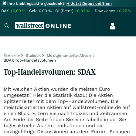
🎁 Ihre Lieblingsaktie geschenkt.
→ Jetzt Depot eröffnen
DAX
+0,69
%
Gold
0,00
%
Öl (Brent)
+0,02
%
Dow Jones
+0,25
%
Statistik
Meistgehandelte Aktien
Startseite
SDAX Top-Handelsvolumen
Top-Handelsvolumen: SDAX
Mit welchen Aktien wurden die meisten Euro
umgesetzt? Hier die Statistik dazu: Die Aktien
Spitzenreiter mit dem Top-Handelsvolumen. Die
meistdiskutierten Aktien auf wallstreet-online.de auf
einen Blick. Filtern Sie nach Indizes und Zeiträumen.
Am Ende der Seite finden Sie eine Tabelle in der Sie
tagesaktuelle Aktientrends finden und die
dazugehörige Diskussionen aus dem Forum. Schauen