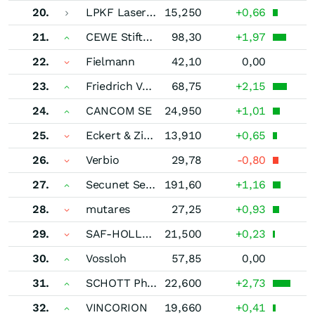
20.
LPKF Laser & Electronics
15,250
+0,66
21.
CEWE Stiftung
98,30
+1,97
22.
Fielmann
42,10
0,00
23.
Friedrich Vorwerk Group
68,75
+2,15
24.
CANCOM SE
24,950
+1,01
25.
Eckert & Ziegler
13,910
+0,65
26.
Verbio
29,78
-0,80
27.
Secunet Security Networks
191,60
+1,16
28.
mutares
27,25
+0,93
29.
SAF-HOLLAND
21,500
+0,23
30.
Vossloh
57,85
0,00
31.
SCHOTT Pharma
22,600
+2,73
32.
VINCORION
19,660
+0,41