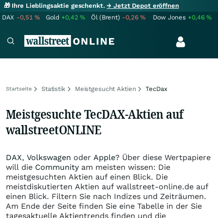
🎁 Ihre Lieblingsaktie geschenkt.
→ Jetzt Depot eröffnen
DAX
-0,51
%
Gold
+0,42
%
Öl (Brent)
-0,26
%
Dow Jones
+0,46
%
Statistik
Meistgesucht Aktien
TecDax
Startseite
Meistgesuchte TecDAX-Aktien auf
wallstreetONLINE
DAX
,
Volkswagen
oder
Apple
? Über diese Wertpapiere
will die
Community
am meisten wissen: Die
meistgesuchten Aktien auf einen Blick. Die
meistdiskutierten Aktien auf wallstreet-online.de auf
einen Blick. Filtern Sie nach Indizes und Zeiträumen.
Am Ende der Seite finden Sie eine Tabelle in der Sie
tagesaktuelle Aktientrends finden und die