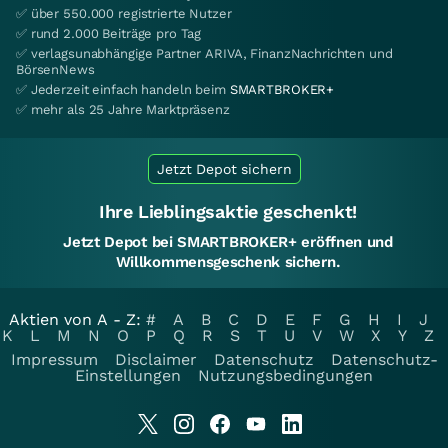
✅ über 550.000 registrierte Nutzer
✅ rund 2.000 Beiträge pro Tag
✅ verlagsunabhängige Partner ARIVA, FinanzNachrichten und
BörsenNews
✅ Jederzeit einfach handeln beim
SMARTBROKER+
✅ mehr als 25 Jahre Marktpräsenz
Jetzt Depot sichern
Ihre Lieblingsaktie geschenkt!
Jetzt Depot bei SMARTBROKER+ eröffnen und
Willkommensgeschenk sichern.
Aktien von A - Z:
#
A
B
C
D
E
F
G
H
I
J
K
L
M
N
O
P
Q
R
S
T
U
V
W
X
Y
Z
Impressum
Disclaimer
Datenschutz
Datenschutz-
Einstellungen
Nutzungsbedingungen