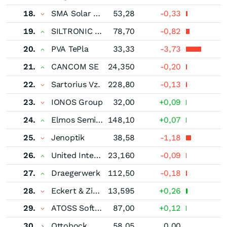
18.
SMA Solar Technology
53,28
-0,33
19.
SILTRONIC AG
78,70
-0,82
20.
PVA TePla
33,33
-3,73
21.
CANCOM SE
24,350
-0,20
22.
Sartorius Vz.
228,80
-0,13
23.
IONOS Group
32,00
+0,09
24.
Elmos Semiconductor
148,10
+0,07
25.
Jenoptik
38,58
-1,18
26.
United Internet
23,160
-0,09
27.
Draegerwerk
112,50
-0,18
28.
Eckert & Ziegler
13,595
+0,26
29.
ATOSS Software
87,00
+0,12
30.
Ottobock
58,05
0,00