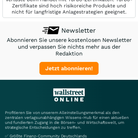
Zertifikate sind hoch risikoreiche Produkte und
nicht für langfristige Anlagestrategien geeignet.
Newsletter
Abonnieren Sie unsere kostenlosen Newsletter
und verpassen Sie nichts mehr aus der
Redaktion
Jetzt abonnieren!
Profitieren Sie von unserem Alleinstellungsmerkmal als den
zentralen verlagsunabhängigen Wissens-Hub für einen aktuellen
und fundierten Zugang in die Börsen- und Wirtschaftswelt, um
strategische Entscheidungen zu treffen.
✅ Größte Finanz-Community Deutschlands