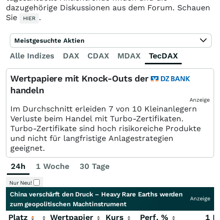
dazugehörige Diskussionen aus dem Forum. Schauen
Sie
.
HIER
Meistgesuchte Aktien
Alle Indizes
DAX
CDAX
MDAX
TecDAX
SDAX
Wertpapiere mit Knock-Outs der
handeln
Anzeige
Im Durchschnitt erleiden 7 von 10 Kleinanlegern
Verluste beim Handel mit Turbo-Zertifikaten.
Turbo-Zertifikate sind hoch risikoreiche Produkte
und nicht für langfristige Anlagestrategien
geeignet.
24h
1 Woche
30 Tage
Nur Neu!
China verschärft den Druck – Heavy Rare Earths werden
Anzeige
zum geopolitischen Machtinstrument
Platz
Wertpapier
Kurs
Perf. %
1 M