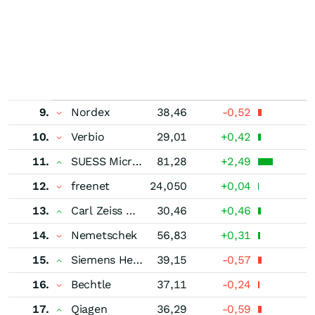
9.
Nordex
38,46
-0,52
10.
Verbio
29,01
+0,42
11.
SUESS MicroTec
81,28
+2,49
12.
freenet
24,050
+0,04
13.
Carl Zeiss Meditec
30,46
+0,46
14.
Nemetschek
56,83
+0,31
15.
Siemens Healthineers
39,15
-0,57
16.
Bechtle
37,11
-0,24
17.
Qiagen
36,29
-0,59