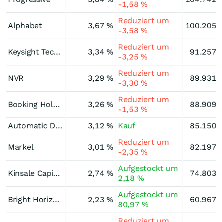
-1,58 %
Reduziert um
Alphabet
3,67 %
100.205.
-3,58 %
Reduziert um
Keysight Technologies
3,34 %
91.257.
-3,25 %
Reduziert um
NVR
3,29 %
89.931.
-3,30 %
Reduziert um
Booking Holdings
3,26 %
88.909.
-1,53 %
Automatic Data Processing
3,12 %
Kauf
85.150.
Reduziert um
Markel
3,01 %
82.197.
-2,35 %
Aufgestockt um
Kinsale Capital Group
2,74 %
74.803.
2,18 %
Aufgestockt um
Bright Horizons Family Solutions
2,23 %
60.967.
80,97 %
Reduziert um