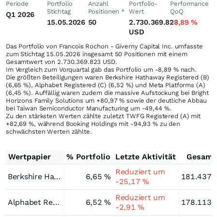
Periode
Portfolio
Anzahl
Portfolio-
Performance
Stichtag
Positionen *
Wert
QoQ
Q1 2026
15.05.2026
50
2.730.369.823
-8,89
%
USD
Das Portfolio von Francois Rochon - Giverny Capital Inc. umfasste
zum Stichtag 15.05.2026 insgesamt 50 Positionen mit einem
Gesamtwert von 2.730.369.823 USD.
Im Vergleich zum Vorquartal gab das Portfolio um -8,89
%
nach.
Die größten Beteiligungen waren Berkshire Hathaway Registered (B)
(6,65 %), Alphabet Registered (C) (6,52 %) und Meta Platforms (A)
(6,45 %). Auffällig waren zudem die massive Aufstockung bei Bright
Horizons Family Solutions um +80,97
%
sowie der deutliche Abbau
bei Taiwan Semiconductor Manufacturing um -49,44
%
.
Zu den stärksten Werten zählte zuletzt TWFG Registered (A) mit
+82,69
%
, während Booking Holdings mit -94,93
%
zu den
schwächsten Werten zählte.
Wertpapier
% Portfolio
Letzte Aktivität
Gesamt
Reduziert um
Berkshire Hathaway Registered (B)
6,65 %
181.437.
-25,17 %
Reduziert um
Alphabet Registered (C)
6,52 %
178.113.
-2,91 %