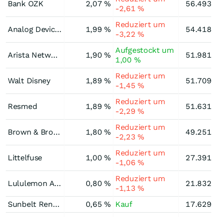
Bank OZK
2,07 %
56.493.
-2,61 %
Reduziert um
Analog Devices
1,99 %
54.418.
-3,22 %
Aufgestockt um
Arista Networks
1,90 %
51.981.
1,00 %
Reduziert um
Walt Disney
1,89 %
51.709.
-1,45 %
Reduziert um
Resmed
1,89 %
51.631.
-2,29 %
Reduziert um
Brown & Brown
1,80 %
49.251.
-2,23 %
Reduziert um
Littelfuse
1,00 %
27.391.
-1,06 %
Reduziert um
Lululemon Athletica
0,80 %
21.832.
-1,13 %
Sunbelt Rentals Holdings Registered
0,65 %
Kauf
17.629.