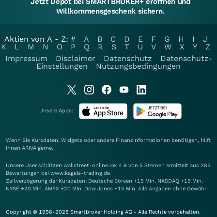
Jetzt Depot bei SMARTBROKER+ eröffnen und
Willkommensgeschenk sichern.
Aktien von A - Z:
#
A
B
C
D
E
F
G
H
I
J
K
L
M
N
O
P
Q
R
S
T
U
V
W
X
Y
Z
Impressum
Disclaimer
Datenschutz
Datenschutz-
Einstellungen
Nutzungsbedingungen
Unsere Apps:
Wenn Sie Kursdaten, Widgets oder andere Finanzinformationen benötigen, hilft
Ihnen
ARIVA
gerne.
Unsere User schätzen wallstreet-online.de: 4.8 von 5 Sternen ermittelt aus 285
Bewertungen bei www.kagels-trading.de
Zeitverzögerung der Kursdaten: Deutsche Börsen +15 Min. NASDAQ +15 Min.
NYSE +20 Min. AMEX +20 Min. Dow Jones +15 Min. Alle Angaben ohne Gewähr.
Copyright © 1998-2026 Smartbroker Holding AG - Alle Rechte vorbehalten.