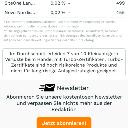
SiteOne Landscape Supply
0,02 %
-
499.
Novo Nordisk (B) Sponsored ADR
0,02 %
-
455.
* Es könnten Positionen existieren, die hier nicht wiedergespiegelt werden
können, weil uns die nötigen daten nicht vorliegen.
** Die angegebenen Kurse und der daraus errechnete Gesamtwert, beziehen
sich auf den Schlusskurs des letzten Börsentages des jeweiligen Quartals und
entsprechen dem Bewertungsstichtag der 13F-Einreichung.
Im Durchschnitt erleiden 7 von 10 Kleinanlegern
Verluste beim Handel mit Turbo-Zertifikaten. Turbo-
Zertifikate sind hoch risikoreiche Produkte und
nicht für langfristige Anlagestrategien geeignet.
Newsletter
Abonnieren Sie unsere kostenlosen Newsletter
und verpassen Sie nichts mehr aus der
Redaktion
Jetzt abonnieren!