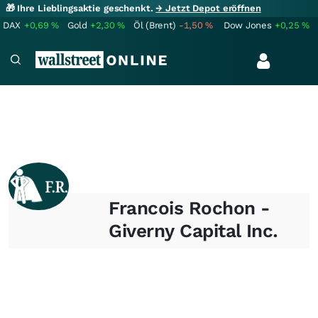
🎁 Ihre Lieblingsaktie geschenkt.
→ Jetzt Depot eröffnen
DAX
+0,69
%
Gold
+2,30
%
Öl (Brent)
-1,50
%
Dow Jones
+0,25
%
Francois Rochon -
Giverny Capital Inc.