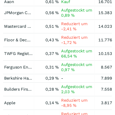
Aaon
0,61 %
Kauf
16.701.
Aufgestockt um
JPMorgan Chase
0,56 %
15.383.
0,89 %
Reduziert um
Mastercard Registered (A)
0,51 %
14.023.
-2,41 %
Reduziert um
Floor & Decor Holdings Registered (A)
0,43 %
11.776.
-1,72 %
Aufgestockt um
TWFG Registered (A)
0,37 %
10.153.
66,54 %
Aufgestockt um
Ferguson Enterprises
0,31 %
8.567.
0,97 %
Berkshire Hathaway Registered (A)
0,29 %
-
7.899.
Aufgestockt um
Builders Firstsource
0,28 %
7.558.
2,03 %
Reduziert um
Apple
0,14 %
3.817.
-8,95 %
Reduziert um