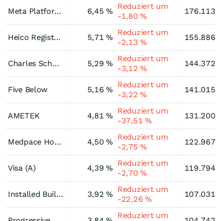
Reduziert um
Meta Platforms (A)
6,45 %
176.113.
-1,80 %
Reduziert um
Heico Registered (A)
5,71 %
155.886.
-2,13 %
Reduziert um
Charles Schwab
5,29 %
144.372.
-3,12 %
Reduziert um
Five Below
5,16 %
141.015.
-3,22 %
Reduziert um
AMETEK
4,81 %
131.200.
-37,51 %
Reduziert um
Medpace Holdings
4,50 %
122.967.
-2,75 %
Reduziert um
Visa (A)
4,39 %
119.794.
-2,70 %
Reduziert um
Installed Building Products
3,92 %
107.031.
-22,26 %
Reduziert um
Progressive
3,84 %
104.742.