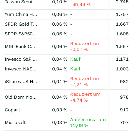
Taiwan Semiconductor Manufacturing
0,10 %
2.745.
-49,44 %
Yum China Holdings
0,06 %
-
1.757.
SPDR Gold Trust
0,06 %
-
1.667.
SPDR S&P500 ETF
0,06 %
-
1.608.
Reduziert um
M&T Bank Corporation
0,06 %
1.557.
-0,07 %
Invesco S&P 500 Equal Weight ETF
0,04 %
Kauf
1.171.
Invesco NASDAQ 100 ETF
0,04 %
Kauf
1.003.
Reduziert um
iShares US Home Construction ETF
0,04 %
982.
-7,21 %
Reduziert um
Old Dominion Freight Line
0,04 %
978.
-4,74 %
Copart
0,03 %
-
912.
Aufgestockt um
Microsoft
0,03 %
707.
12,09 %