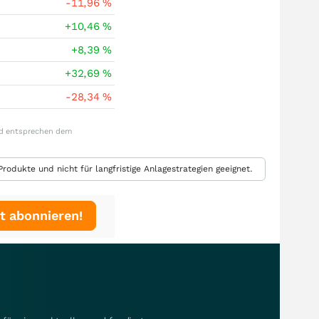
-11,96
%
+10,46
%
+8,39
%
+32,69
%
-28,34
%
und entsprechen dem
rodukte und nicht für langfristige Anlagestrategien geeignet.
t abonnieren!