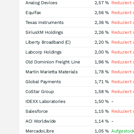
Analog Devices
2,57 %
Reduziert
Equifax
2,56 %
Reduziert
Texas Instruments
2,36 %
Reduziert
SiriusXM Holdings
2,26 %
Reduziert
Liberty Broadband (C)
2,20 %
Reduziert
Labcorp Holdings
2,00 %
Reduziert
Old Dominion Freight Line
1,96 %
Reduziert
Martin Marietta Materials
1,78 %
Reduziert
Global Payments
1,71 %
Reduziert
CoStar Group
1,58 %
Reduziert
IDEXX Laboratories
1,50 %
-
Salesforce
1,15 %
Reduziert
ACI Worldwide
1,14 %
-
MercadoLibre
1,05 %
Aufgestoc