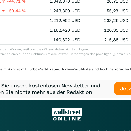
 um -44,71 %
1.349.370 USD
28,71 USD
 um -50,44 %
1.243.800 USD
55,28 USD
1.212.952 USD
233,26 USD
1.162.420 USD
126,35 USD
140.322 USD
215,88 USD
werden können, weil uns die nötigen daten nicht vorliegen.
ziehen sich auf den Schlusskurs des letzten Börsentages des jeweiligen Quartals 
eim Handel mit Turbo-Zertifikaten. Turbo-Zertifikate sind hoch risikoreiche P
 Sie unsere kostenlosen Newsletter und
Jetz
n Sie nichts mehr aus der Redaktion