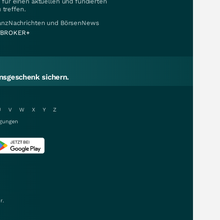
für einen aktuellen und fundierten
 treffen.
nanzNachrichten und BörsenNews
BROKER+
sgeschenk sichern.
U
V
W
X
Y
Z
gungen
r.