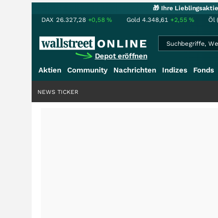
🎁 Ihre Lieblingsakt
DAX
26.327,28
+0,58
%
Gold
4.348,61
+2,55
%
Öl 
Depot eröffnen
Aktien
Community
Nachrichten
Indizes
Fonds
NEWS TICKER