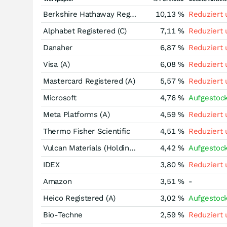
Berkshire Hathaway Registered (B)
10,13 %
Reduziert
Alphabet Registered (C)
7,11 %
Reduziert
Danaher
6,87 %
Reduziert
Visa (A)
6,08 %
Reduziert
Mastercard Registered (A)
5,57 %
Reduziert
Microsoft
4,76 %
Aufgestoc
Meta Platforms (A)
4,59 %
Reduziert
Thermo Fisher Scientific
4,51 %
Reduziert
Vulcan Materials (Holding Co)
4,42 %
Aufgestoc
IDEX
3,80 %
Reduziert
Amazon
3,51 %
-
Heico Registered (A)
3,02 %
Aufgestoc
Bio-Techne
2,59 %
Reduziert