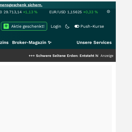
mensgeschenk sichern.
00
29.713,14
+1,13
%
EUR/USD
1,15625
+0,33
%
Aktie geschenkt!
Login
Push-Kurse
zins
Broker-Magazin ✨
Unsere Services
+++
Schwere Seltene Erden: Entsteht hier die nächste Milliardenstor
Anzeige