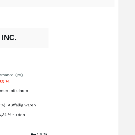
INC.
ormance QoQ
,63
%
onen mit einem
%). Auffällig waren
8,34
%
zu den
Perf. % **