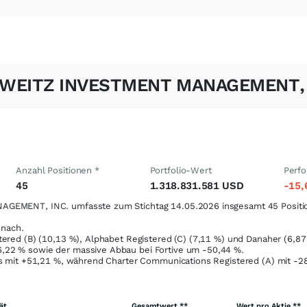
- WEITZ INVESTMENT MANAGEMENT, 
Anzahl Positionen *
Portfolio-Wert
Perf
45
1.318.831.581 USD
-15
AGEMENT, INC. umfasste zum Stichtag 14.05.2026 insgesamt 45 Positi
nach.
ered (B) (10,13 %), Alphabet Registered (C) (7,11 %) und Danaher (6,87 
6,22
%
sowie der massive Abbau bei Fortive um -50,44
%
.
ns mit +51,21
%
, während Charter Communications Registered (A) mit -2
ät
Gesamtwert **
Wert pro Aktie **