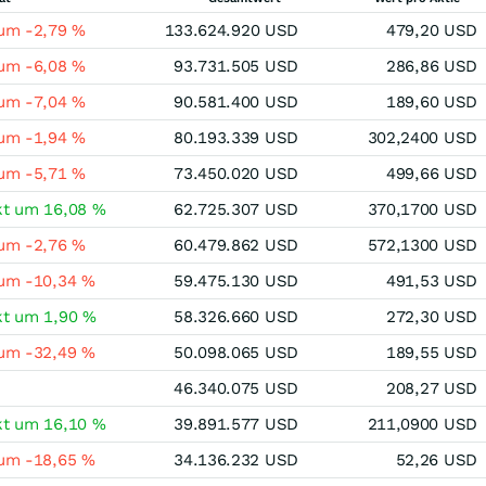
 um -2,79 %
133.624.920 USD
479,20 USD
 um -6,08 %
93.731.505 USD
286,86 USD
 um -7,04 %
90.581.400 USD
189,60 USD
 um -1,94 %
80.193.339 USD
302,2400 USD
 um -5,71 %
73.450.020 USD
499,66 USD
kt um 16,08 %
62.725.307 USD
370,1700 USD
 um -2,76 %
60.479.862 USD
572,1300 USD
 um -10,34 %
59.475.130 USD
491,53 USD
kt um 1,90 %
58.326.660 USD
272,30 USD
 um -32,49 %
50.098.065 USD
189,55 USD
46.340.075 USD
208,27 USD
kt um 16,10 %
39.891.577 USD
211,0900 USD
 um -18,65 %
34.136.232 USD
52,26 USD