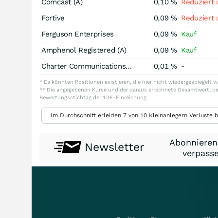
Comcast (A)
0,10 %
Reduziert
Fortive
0,09 %
Reduziert
Ferguson Enterprises
0,09 %
Kauf
Amphenol Registered (A)
0,09 %
Kauf
Charter Communications Registered (A)
0,01 %
-
* Es könnten Positionen existieren, die hier nicht wiedergespiegelt 
** Die angegebenen Kurse und der daraus errechnete Gesamtwert, be
Bewertungsstichtag der 13F-Einreichung.
Im Durchschnitt erleiden 7 von 10 Kleinanlegern Verluste b
Abonnieren
Newsletter
verpasse