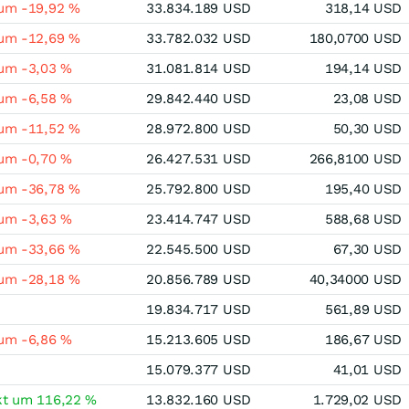
 um -19,92 %
33.834.189 USD
318,14 USD
 um -12,69 %
33.782.032 USD
180,0700 USD
 um -3,03 %
31.081.814 USD
194,14 USD
 um -6,58 %
29.842.440 USD
23,08 USD
 um -11,52 %
28.972.800 USD
50,30 USD
 um -0,70 %
26.427.531 USD
266,8100 USD
 um -36,78 %
25.792.800 USD
195,40 USD
 um -3,63 %
23.414.747 USD
588,68 USD
 um -33,66 %
22.545.500 USD
67,30 USD
 um -28,18 %
20.856.789 USD
40,34000 USD
19.834.717 USD
561,89 USD
 um -6,86 %
15.213.605 USD
186,67 USD
15.079.377 USD
41,01 USD
kt um 116,22 %
13.832.160 USD
1.729,02 USD