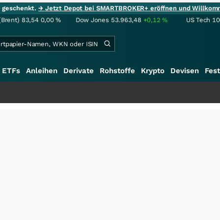
ie geschenkt.
→ Jetzt Depot bei SMARTBROKER+ eröffnen und Willkom
(Brent)
83,54
0,00
%
Dow Jones
53.963,48
+0,12
%
US Tech 1
ETFs
Anleihen
Derivate
Rohstoffe
Krypto
Devisen
Fest