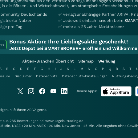
instellungsmerkmal als den zentralen verlagsunabhängigen Wissens-Hub 
 in die Börsen- und Wirtschaftswelt, um strategische Entscheidungen zu
Community Deutschlands
✅ verlagsunabhängige Partner ARIVA, Fi
gistrierte Nutzer
✅ Jederzeit einfach handeln beim
SMART
räge pro Tag
✅ mehr als 25 Jahre Marktpräsenz
Bonus Aktion:
Ihre Lieblingsaktie geschenkt!
rn
Jetzt Depot bei SMARTBROKER+ eröffnen und Willkommen
Aktien-Branchen Übersicht
Sitemap
Werbung
A
B
C
D
E
F
G
H
I
J
K
L
M
N
O
P
Q
R
S
T
essum
Disclaimer
Datenschutz
Datenschutz-Einstellungen
Nutzungsbedin
Unsere Apps:
gen, hilft Ihnen
ARIVA
gerne.
elt aus 285 Bewertungen bei www.kagels-trading.de
15 Min. NYSE +20 Min. AMEX +20 Min. Dow Jones +15 Min. Alle Angaben ohne Gewäh