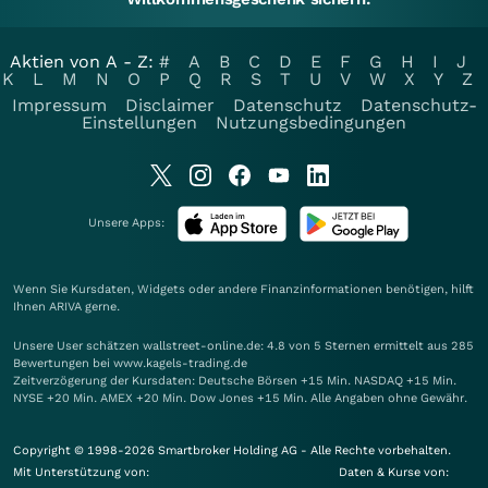
Aktien von A - Z:
#
A
B
C
D
E
F
G
H
I
J
K
L
M
N
O
P
Q
R
S
T
U
V
W
X
Y
Z
Impressum
Disclaimer
Datenschutz
Datenschutz-
Einstellungen
Nutzungsbedingungen
Unsere Apps:
Wenn Sie Kursdaten, Widgets oder andere Finanzinformationen benötigen, hilft
Ihnen
ARIVA
gerne.
Unsere User schätzen wallstreet-online.de: 4.8 von 5 Sternen ermittelt aus 285
Bewertungen bei www.kagels-trading.de
Zeitverzögerung der Kursdaten: Deutsche Börsen +15 Min. NASDAQ +15 Min.
NYSE +20 Min. AMEX +20 Min. Dow Jones +15 Min. Alle Angaben ohne Gewähr.
Copyright © 1998-2026 Smartbroker Holding AG - Alle Rechte vorbehalten.
Mit Unterstützung von:
Daten & Kurse von: