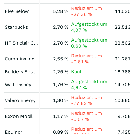
Reduziert um
Five Below
5,28 %
44.020.
-27,36 %
Aufgestockt um
Starbucks
2,70 %
22.513.
4,07 %
Aufgestockt um
HF Sinclair Corporation
2,70 %
22.502.
0,60 %
Reduziert um
Cummins Inc.
2,55 %
21.267.
-0,61 %
Builders Firstsource
2,25 %
Kauf
18.788.
Aufgestockt um
Walt Disney
1,76 %
14.705.
4,67 %
Reduziert um
Valero Energy
1,30 %
10.885.
-77,82 %
Reduziert um
Exxon Mobil
1,17 %
9.758.
-0,07 %
Reduziert um
Equinor
0,89 %
7.425.