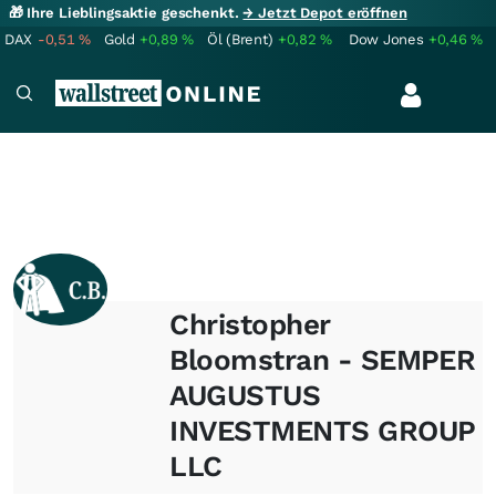
🎁 Ihre Lieblingsaktie geschenkt.
→ Jetzt Depot eröffnen
DAX
-0,51
%
Gold
+0,89
%
Öl (Brent)
+0,82
%
Dow Jones
+0,46
%
Christopher
Bloomstran - SEMPER
AUGUSTUS
INVESTMENTS GROUP
LLC