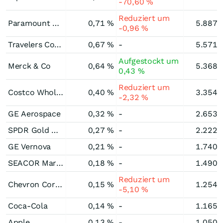
-70,60 %
Reduziert um
Paramount Skydance Corporations Registered (B)
0,71 %
5.887.
-0,96 %
Travelers Companies
0,67 %
-
5.571.
Aufgestockt um
Merck & Co
0,64 %
5.368.
0,43 %
Reduziert um
Costco Wholesale
0,40 %
3.354.
-2,32 %
GE Aerospace
0,32 %
-
2.653.
SPDR Gold Minishares Trust SPDR Gold Minishares Trust
0,27 %
-
2.222.
GE Vernova
0,21 %
-
1.740.
SEACOR Marine Holdings
0,18 %
-
1.490.
Reduziert um
Chevron Corporation
0,15 %
1.254.
-5,10 %
Coca-Cola
0,14 %
-
1.165.
Apple
0,13 %
-
1.050.