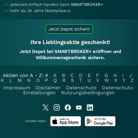
✅ Jederzeit einfach handeln beim
SMARTBROKER+
✅ mehr als 25 Jahre Marktpräsenz
Jetzt Depot sichern
Ihre Lieblingsaktie geschenkt!
Jetzt Depot bei SMARTBROKER+ eröffnen und
Willkommensgeschenk sichern.
Aktien von A - Z:
#
A
B
C
D
E
F
G
H
I
J
K
L
M
N
O
P
Q
R
S
T
U
V
W
X
Y
Z
Impressum
Disclaimer
Datenschutz
Datenschutz-
Einstellungen
Nutzungsbedingungen
Unsere Apps: