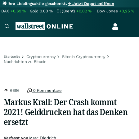
🎁 Ihre Lieblingsaktie geschenkt.
→ Jetzt Depot eröffnen
DAX
+0,69
%
Gold
0,00
%
Öl (Brent)
+0,02
%
Dow Jones
+0,25
%
Cryptocurrency
Bitcoin Cryptocurrency
Startseite
Nachrichten zu Bitcoin
6696
0 Kommentare
Markus Krall: Der Crash kommt
2021! Gelddrucken hat das Denken
ersetzt
Verfasst von
Marc Friedrich