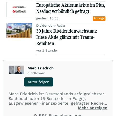
Europäische Aktienmärkte im Plus,
Nasdaq vorbörslich gefragt
gestern 10:28
Anzeige
Dividenden-Radar
30 Jahre Dividendenwachstum:
Diese Aktie glänzt mit Traum-
Renditen
vor 1 Stunde
Marc Friedrich
0
Follower
Autor folgen
Marc Friedrich ist Deutschlands erfolgreichster
Sachbuchautor (5 Bestseller in Folge),
ausgewiesener Finanzexperte, gefragter Redner,
YouTube-Star, bekannt aus Funk und TV,
Mehr anzeigen
Vordenker, Freigeist und Honorarberater.
Der
RSS-Feed abonnieren