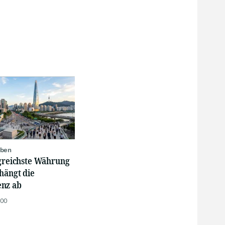
oben
lgreichste Währung
hängt die
nz ab
:00