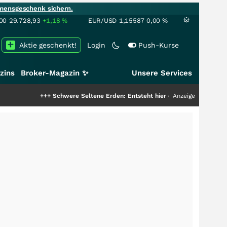
mensgeschenk sichern.
00
29.728,93
+1,18
%
EUR/USD
1,15587
0,00
%
Aktie geschenkt!
Login
Push-Kurse
zins
Broker-Magazin ✨
Unsere Services
+++
Schwere Seltene Erden: Entsteht hier die nächste Milliardenstory?
Anzeige
+++