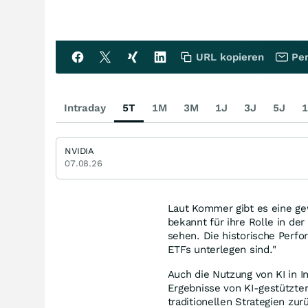
URL kopieren
Per
Intraday
5T
1M
3M
1J
3J
5J
1
NVIDIA
07.08.26
Laut Kommer gibt es eine g
bekannt für ihre Rolle in de
sehen. Die historische Perf
ETFs unterlegen sind."
Auch die Nutzung von KI in I
Ergebnisse von KI-gestützte
traditionellen Strategien zur