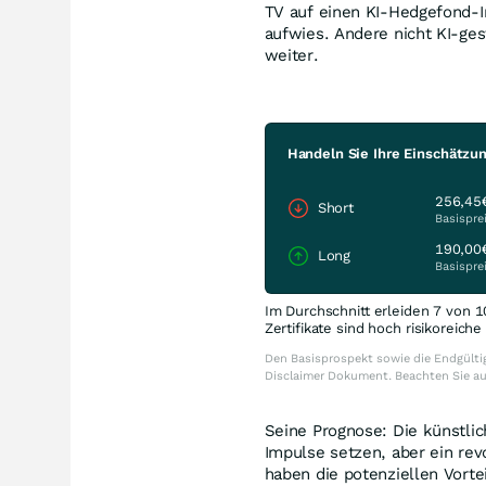
TV auf einen KI-Hedgefond-In
aufwies. Andere nicht KI-ge
weiter.
Handeln Sie Ihre Einschätzun
256,45
Short
Basispre
190,00
Long
Basispre
Im Durchschnitt erleiden 7 von 1
Zertifikate sind hoch risikoreich
Den Basisprospekt sowie die Endgültig
Disclaimer Dokument. Beachten Sie a
Seine Prognose: Die künstlic
Impulse setzen, aber ein revo
haben die potenziellen Vortei