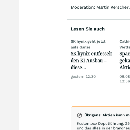
Moderation: Martin Kerscher,
Lesen Sie auch
SK hynix geht jetzt
Cath
aufs Ganze
Wett
SK hynix entfesselt
Spac
den KI-Ausbau –
geka
diese
Akti
Milliardenwette ist
gestern 12:30
06.08
gigantisch
12:56
Übrigens: Aktien kann 
Kostenlose Depotführung, 29 
und das alles in der brandn