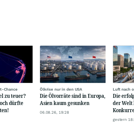
rt-Chance
Ölkrise nur in den USA
Luft nach 
el zu teuer?
Die Ölvorräte sind in Europa,
Die erfo
hoch dürfte
Asien kaum gesunken
der Welt 
ten!
Konkurre
06.08.26, 19:28
gestern 18