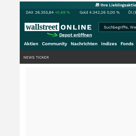
🎁 Ihre Lieblingsakt
DAX
26.355,84
+0,69
%
Gold
4.342,26
0,00
%
Öl (
Depot eröffnen
Aktien
Community
Nachrichten
Indizes
Fonds
NEWS TICKER