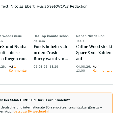
 Text: Nicolas Ebert,
wallstreetONLINE
Redaktion
ie Woods neue
Das Top könnte schon
Neben Nivida und
en
da sein
Tesla
eX und Nvidia
Fonds hebeln sich
Cathie Wood stockt
uft – diese
in den Crash –
SpaceX vor Zahlen
en fliegen raus
Burry warnt vor
auf
einem Absturz wie
.26,
1
05.08.26, 18:29
04.08.26,
4
1987
Kommentar
13:00
Kommentare
man bei SMARTBROKER+ für 0 Euro handeln!*
deutsche und internationale Börsenplätze, unschlagbar günstig –
euen App.
Jetzt zu S+ wechseln!