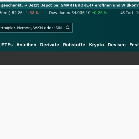
ie geschenkt.
→ Jetzt Depot bei SMARTBROKER+ eröffnen und Willkom
Brent)
82,26
-1,53
%
Dow Jones
54.036,10
+0,25
%
US Tech 1
ETFs
Anleihen
Derivate
Rohstoffe
Krypto
Devisen
Fest