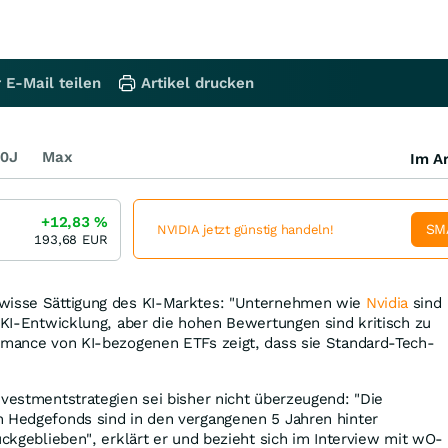
 E-Mail teilen
Artikel drucken
0J
Max
Im Ar
+12,83
%
SM
NVIDIA jetzt günstig handeln!
193,68
EUR
ewisse Sättigung des KI-Marktes: "Unternehmen wie
Nvidia
sind
r KI-Entwicklung, aber die hohen Bewertungen sind kritisch zu
ormance von KI-bezogenen ETFs zeigt, dass sie Standard-Tech-
nvestmentstrategien sei bisher nicht überzeugend: "Die
n Hedgefonds sind in den vergangenen 5 Jahren hinter
ückgeblieben", erklärt er und bezieht sich im Interview mit wO-