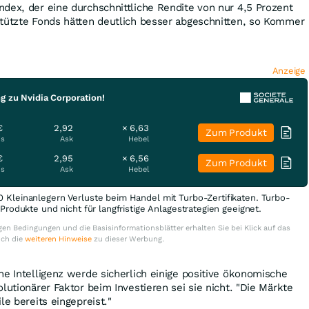
dex, der eine durchschnittliche Rendite von nur 4,5 Prozent
stützte Fonds hätten deutlich besser abgeschnitten, so Kommer
Anzeige
g zu Nvidia Corporation!
€
2,92
× 6,63
Zum Produkt
is
Ask
Hebel
€
2,95
× 6,56
Zum Produkt
is
Ask
Hebel
0 Kleinanlegern Verluste beim Handel mit Turbo-Zertifikaten. Turbo-
e Produkte und nicht für langfristige Anlagestrategien geeignet.
en Bedingungen und die Basisinformationsblätter erhalten Sie bei Klick auf das
uch die
weiteren Hinweise
zu dieser Werbung.
he Intelligenz werde sicherlich einige positive ökonomische
lutionärer Faktor beim Investieren sei sie nicht. "Die Märkte
le bereits eingepreist."