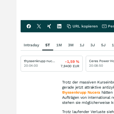
URL kopieren
Per
Intraday
5T
1M
3M
1J
3J
5J
1
thyssenkrupp nucera
-1,59
%
20:04:00
20:08:50
7,9400
EUR
Trotz der massiven Kurseinbr
gerade jetzt attraktive anti
thyssenkrupp Nucera
hätten 
Aufträgen von international
stehen sie möglicherweise k
Trotz laufender Verluste sieh