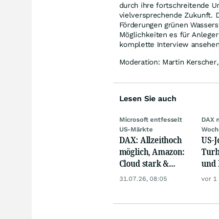
durch ihre fortschreitende U
vielversprechende Zukunft. 
Förderungen grünen Wassersto
Möglichkeiten es für Anleger
komplette Interview ansehen
Moderation: Martin Kerscher,
Lesen Sie auch
Microsoft entfesselt
DAX 
US-Märkte
Woch
DAX: Allzeithoch
US-J
möglich, Amazon:
Turb
Cloud stark &
und 
Siemens Health
Gold
31.07.26, 08:05
vor 1
unter Druck