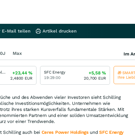
 E-Mail teilen
Artikel drucken
0J
Max
Im Ar
Ceres Power Holdings
SFC Energy
+23,44
%
+5,58
%
🎁 SMART
Ihre Lieb
19:29:00
2,4800
EUR
20,700
EUR
üche und des Abwenden vieler Investoren sieht Schilling
zyklische Investitionsmöglichkeiten. Unternehmen wie
trotz ihres starken Kursverfalls fundamentale Stärken. Mit
 renommierten Partnern und einer soliden Umsatzentwicklung
urz vor einer Trendwende.
t Schilling auch bei
Ceres Power Holdings
und
SFC Energy