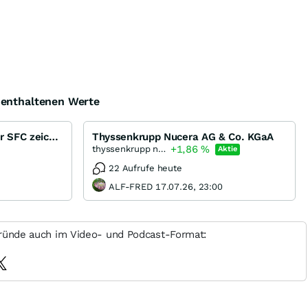
e enthaltenen Werte
Brennstoffzellen-Hersteller SFC zeichnen oder nicht?
Thyssenkrupp Nucera AG & Co. KGaA
+1,86
%
thyssenkrupp nucera
Aktie
22 Aufrufe heute
ALF-FRED 17.07.26, 23:00
ründe auch im Video- und Podcast-Format: