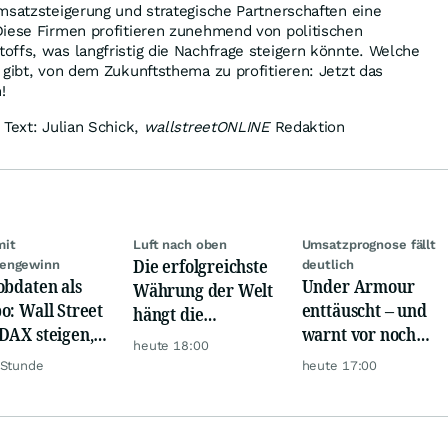
msatzsteigerung und strategische Partnerschaften eine
Diese Firmen profitieren zunehmend von politischen
ffs, was langfristig die Nachfrage steigern könnte. Welche
 gibt, von dem Zukunftsthema zu profitieren: Jetzt das
!
 Text: Julian Schick,
wallstreetONLINE
Redaktion
mit
Luft nach oben
Umsatzprognose fällt
Die erfolgreichste
engewinn
deutlich
obdaten als
Under Armour
Währung der Welt
o: Wall Street
enttäuscht – und
hängt die
DAX steigen,
warnt vor noch
Konkurrenz ab
heute 18:00
 glänzt
schwächeren
 Stunde
heute 17:00
Geschäften