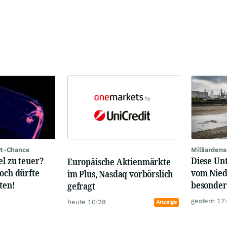
rt-Chance
Milliarden
el zu teuer?
Diese Un
Europäische Aktienmärkte
hoch dürfte
vom Nied
im Plus, Nasdaq vorbörslich
ten!
besonder
gefragt
gestern 17
heute 10:28
Anzeige