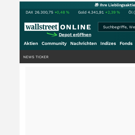
🎁 Ihre Lieblingsakt
DAX
26.300,75
+0,48
%
Gold
4.341,91
+2,39
%
Öl 
Depot eröffnen
Aktien
Community
Nachrichten
Indizes
Fonds
NEWS TICKER