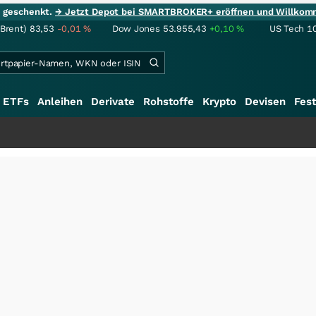
ie geschenkt.
→ Jetzt Depot bei SMARTBROKER+ eröffnen und Willkom
(Brent)
83,53
-0,01
%
Dow Jones
53.955,43
+0,10
%
US Tech 1
ETFs
Anleihen
Derivate
Rohstoffe
Krypto
Devisen
Fest
+++