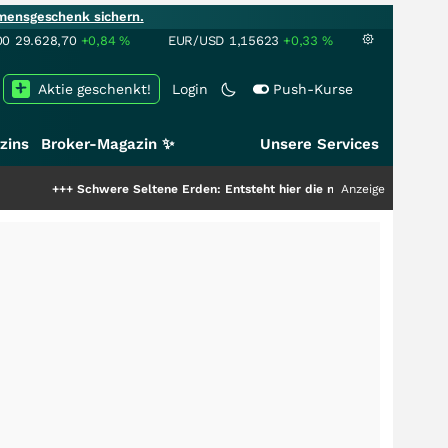
mensgeschenk sichern.
00
29.628,70
+0,84
%
EUR/USD
1,15623
+0,33
%
Aktie geschenkt!
Login
Push-Kurse
zins
Broker-Magazin ✨
Unsere Services
Schwere Seltene Erden: Entsteht hier die nächste Milliardenstory?
Anzeige
+++