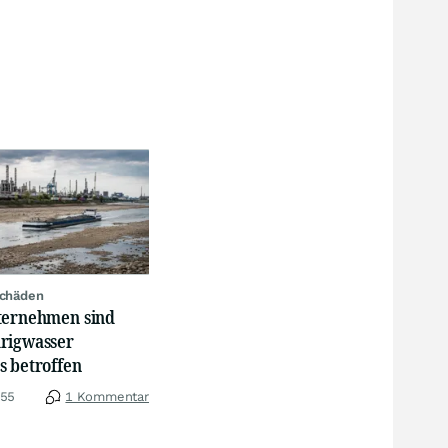
schäden
ternehmen sind
rigwasser
s betroffen
:55
1 Kommentar