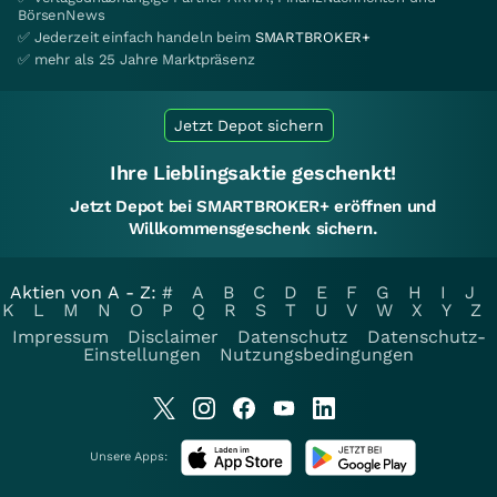
BörsenNews
✅ Jederzeit einfach handeln beim
SMARTBROKER+
✅ mehr als 25 Jahre Marktpräsenz
Jetzt Depot sichern
Ihre Lieblingsaktie geschenkt!
Jetzt Depot bei SMARTBROKER+ eröffnen und
Willkommensgeschenk sichern.
Aktien von A - Z:
#
A
B
C
D
E
F
G
H
I
J
K
L
M
N
O
P
Q
R
S
T
U
V
W
X
Y
Z
Impressum
Disclaimer
Datenschutz
Datenschutz-
Einstellungen
Nutzungsbedingungen
Unsere Apps: