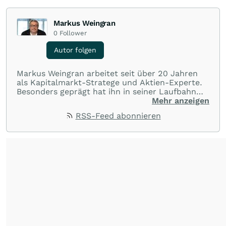
Markus Weingran
0
Follower
Autor folgen
Markus Weingran arbeitet seit über 20 Jahren
als Kapitalmarkt-Stratege und Aktien-Experte.
Besonders geprägt hat ihn in seiner Laufbahn
die langjährige Zusammenarbeit mit dem
Mehr anzeigen
Finanzexperten Hans A. Bernecker: “Herr
RSS-Feed abonnieren
Bernecker versucht in jeder Börsenphase, das
Beste für die Anleger rauszuholen”. Diese
Einstellung hat er übernommen und gibt sein
Wissen täglich an die Anleger weiter.
Seine
Trading-Tipps finden Sie in dem täglichen
Youtube-Format
"wallstreetONLINE
Börsenlounge"
.
Seine
Watchlisten
und
Portfolios
finden Sie auf seiner
wallstreetONLINE Profilseite
.