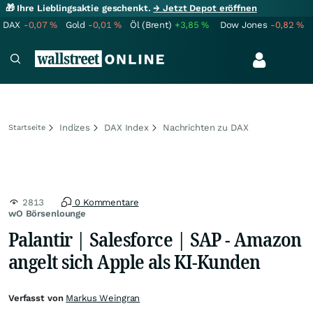
🎁 Ihre Lieblingsaktie geschenkt.
→ Jetzt Depot eröffnen
DAX
-0,07
%
Gold
-0,01
%
Öl (Brent)
+3,85
%
Dow Jones
-0,82
%
Indizes
DAX Index
Nachrichten zu DAX
Startseite
2813
0 Kommentare
wO Börsenlounge
Palantir | Salesforce | SAP - Amazon
angelt sich Apple als KI-Kunden
Verfasst von
Markus Weingran