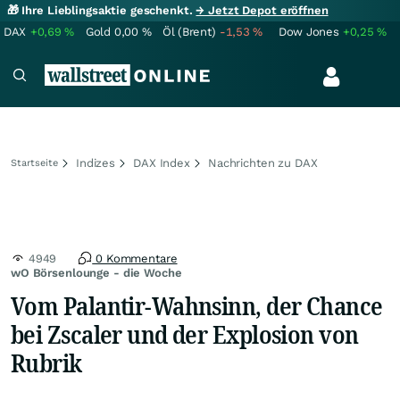
🎁 Ihre Lieblingsaktie geschenkt.
→ Jetzt Depot eröffnen
DAX
+0,69
%
Gold
0,00
%
Öl (Brent)
-1,53
%
Dow Jones
+0,25
%
Indizes
DAX Index
Nachrichten zu DAX
Startseite
4949
0 Kommentare
wO Börsenlounge - die Woche
Vom Palantir-Wahnsinn, der Chance
bei Zscaler und der Explosion von
Rubrik