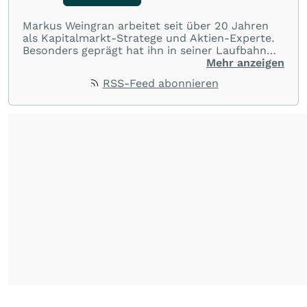
Markus Weingran arbeitet seit über 20 Jahren
als Kapitalmarkt-Stratege und Aktien-Experte.
Besonders geprägt hat ihn in seiner Laufbahn
die langjährige Zusammenarbeit mit dem
Mehr anzeigen
Finanzexperten Hans A. Bernecker: “Herr
RSS-Feed abonnieren
Bernecker versucht in jeder Börsenphase, das
Beste für die Anleger rauszuholen”. Diese
Einstellung hat er übernommen und gibt sein
Wissen täglich an die Anleger weiter.
Seine
Trading-Tipps finden Sie in dem täglichen
Youtube-Format
"wallstreetONLINE
Börsenlounge"
.
Seine
Watchlisten
und
Portfolios
finden Sie auf seiner
wallstreetONLINE Profilseite
.