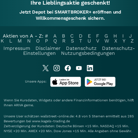
Ihre Lieblingsaktie geschenkt!
Jetzt Depot bei SMARTBROKER+ eröffnen und
Willkommensgeschenk sichern.
Aktien von A - Z:
#
A
B
C
D
E
F
G
H
I
J
K
L
M
N
O
P
Q
R
S
T
U
V
W
X
Y
Z
Impressum
Disclaimer
Datenschutz
Datenschutz-
Einstellungen
Nutzungsbedingungen
Unsere Apps:
Wenn Sie Kursdaten, Widgets oder andere Finanzinformationen benötigen, hilft
Ihnen
ARIVA
gerne.
Unsere User schätzen wallstreet-online.de: 4.8 von 5 Sternen ermittelt aus 285
Bewertungen bei www.kagels-trading.de
Zeitverzögerung der Kursdaten: Deutsche Börsen +15 Min. NASDAQ +15 Min.
NYSE +20 Min. AMEX +20 Min. Dow Jones +15 Min. Alle Angaben ohne Gewähr.