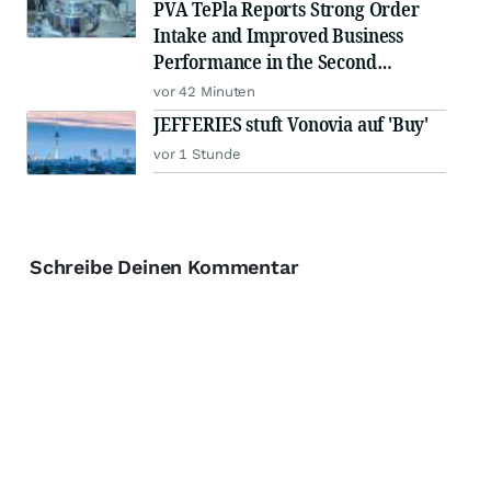
PVA TePla Reports Strong Order
Intake and Improved Business
Performance in the Second
Quarter of 2026
vor 42 Minuten
JEFFERIES stuft Vonovia auf 'Buy'
vor 1 Stunde
Schreibe Deinen Kommentar