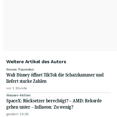
Youtube-Format
"wallstreetONLINE
Börsenlounge"
.
Seine
Watchlisten
und
Portfolios
finden Sie auf seiner
wallstreetONLINE Profilseite
.
Weitere Artikel des Autors
Neues Traumduo
Walt Disney öffnet TikTok die Schatzkammer und
liefert starke Zahlen
vor 1 Stunde
Wasser-Aktien
SpaceX: Rücksetzer berechtigt? – AMD: Rekorde
gehen unter – Infineon: Zu wenig?
gestern 15:00