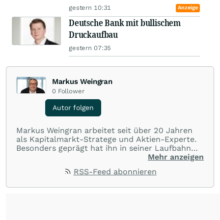
gestern 10:31
Anzeige
Deutsche Bank mit bullischem
Druckaufbau
gestern 07:35
Markus Weingran
0
Follower
Autor folgen
Markus Weingran arbeitet seit über 20 Jahren
als Kapitalmarkt-Stratege und Aktien-Experte.
Besonders geprägt hat ihn in seiner Laufbahn
die langjährige Zusammenarbeit mit dem
Mehr anzeigen
Finanzexperten Hans A. Bernecker: “Herr
RSS-Feed abonnieren
Bernecker versucht in jeder Börsenphase, das
Beste für die Anleger rauszuholen”. Diese
Einstellung hat er übernommen und gibt sein
Wissen täglich an die Anleger weiter.
Seine
Trading-Tipps finden Sie in dem täglichen