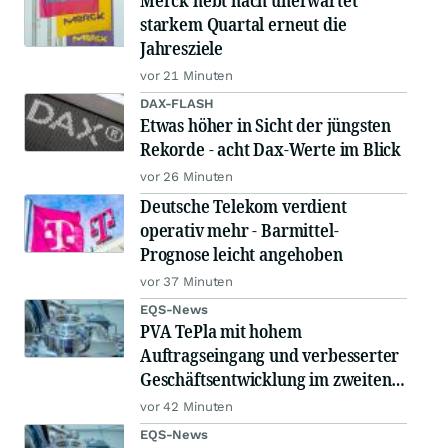
Merck hebt nach unerwartet
starkem Quartal erneut die
Jahresziele
vor 21 Minuten
DAX-FLASH
Etwas höher in Sicht der jüngsten
Rekorde - acht Dax-Werte im Blick
vor 26 Minuten
Deutsche Telekom verdient
operativ mehr - Barmittel-
Prognose leicht angehoben
vor 37 Minuten
EQS-News
PVA TePla mit hohem
Auftragseingang und verbesserter
Geschäftsentwicklung im zweiten
Quartal 2026
vor 42 Minuten
EQS-News