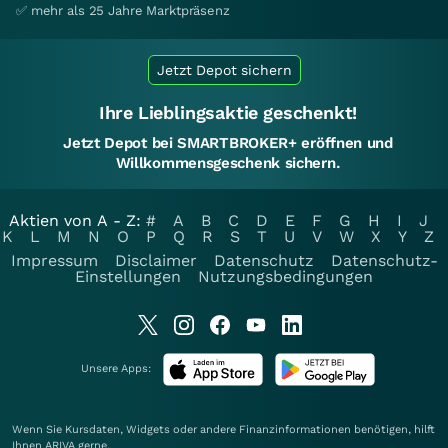
✅ mehr als 25 Jahre Marktpräsenz
Jetzt Depot sichern
Ihre Lieblingsaktie geschenkt!
Jetzt Depot bei SMARTBROKER+ eröffnen und
Willkommensgeschenk sichern.
Aktien von A - Z:
#
A
B
C
D
E
F
G
H
I
J
K
L
M
N
O
P
Q
R
S
T
U
V
W
X
Y
Z
Impressum
Disclaimer
Datenschutz
Datenschutz-
Einstellungen
Nutzungsbedingungen
Unsere Apps:
Wenn Sie Kursdaten, Widgets oder andere Finanzinformationen benötigen, hilft
Ihnen
ARIVA
gerne.