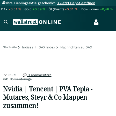
🎁 Ihre Lieblingsaktie geschenkt.
→ Jetzt Depot eröffnen
DAX
-0,51
%
Gold
+0,39
%
Öl (Brent)
-0,31
%
Dow Jones
+0,46
%
Indizes
DAX Index
Nachrichten zu DAX
Startseite
3989
0 Kommentare
wO Börsenlounge
Nvidia | Tencent | PVA Tepla -
Mutares, Steyr & Co klappen
zusammen!