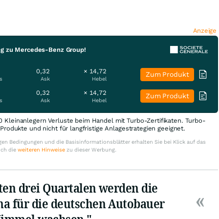
Anzeige
ng zu Mercedes-Benz Group!
0,32
× 14,72
Zum Produkt
s
Ask
Hebel
0,32
× 14,72
Zum Produkt
s
Ask
Hebel
0 Kleinanlegern Verluste beim Handel mit Turbo-Zertifikaten. Turbo-
e Produkte und nicht für langfristige Anlagestrategien geeignet.
en Bedingungen und die Basisinformationsblätter erhalten Sie bei Klick auf das
uch die
weiteren Hinweise
zu dieser Werbung.
ten drei Quartalen werden die
a für die deutschen Autobauer