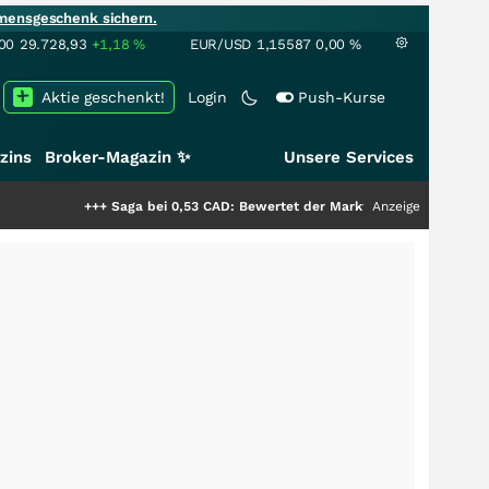
mensgeschenk sichern.
00
29.728,93
+1,18
%
EUR/USD
1,15587
0,00
%
Aktie geschenkt!
Login
Push-Kurse
zins
Broker-Magazin ✨
Unsere Services
+++
Saga bei 0,53 CAD: Bewertet der Markt noch immer nur die Hälfte der
Anzeige