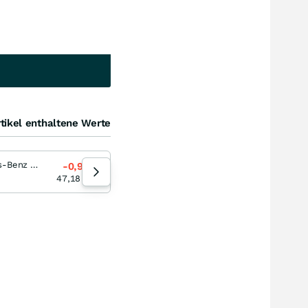
tikel enthaltene Werte
Mercedes-Benz Group
BYD
-0,95
%
-5,21
%
07.08.26
47,18
EUR
10,036
EUR