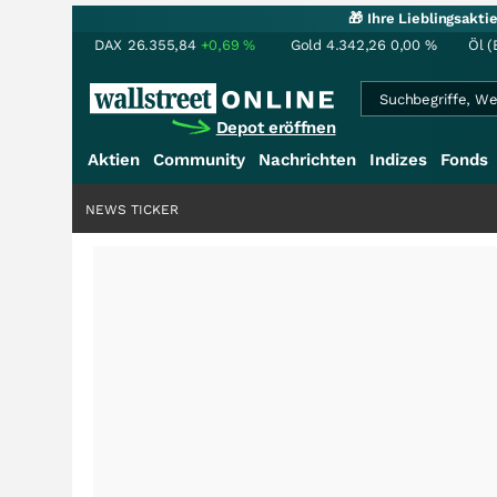
🎁 Ihre Lieblingsakt
DAX
26.355,84
+0,69
%
Gold
4.342,26
0,00
%
Öl (
Depot eröffnen
Aktien
Community
Nachrichten
Indizes
Fonds
NEWS TICKER