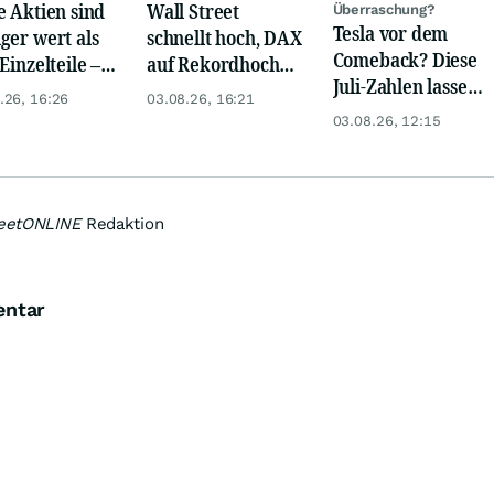
e Aktien sind
Wall Street
Überraschung?
Tesla vor dem
ger wert als
schnellt hoch, DAX
Comeback? Diese
Einzelteile –
auf Rekordhoch
Juli-Zahlen lassen
ce oder Falle?
dank Öl-Absturz
.26, 16:26
03.08.26, 16:21
Anleger rätseln
03.08.26, 12:15
reetONLINE
Redaktion
entar