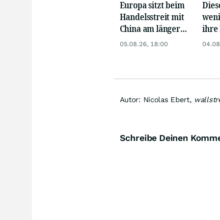
Europa sitzt beim
Dies
Handelsstreit mit
weni
China am längeren
ihre 
Hebel
Chan
05.08.26, 18:00
04.08
Autor: Nicolas Ebert,
wallst
Schreibe Deinen Komm