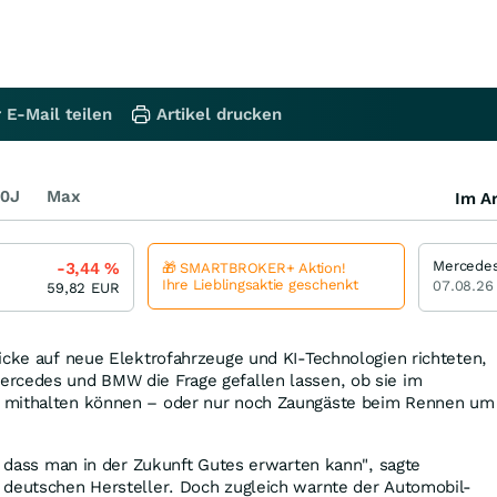
 E-Mail teilen
Artikel drucken
0J
Max
Im Ar
-3,44
%
🎁 SMARTBROKER+ Aktion!
Ihre Lieblingsaktie geschenkt
07.08.26
59,82
EUR
icke auf neue Elektrofahrzeuge und KI-Technologien richteten,
rcedes und BMW die Frage gefallen lassen, ob sie im
 mithalten können – oder nur noch Zaungäste beim Rennen um
t, dass man in der Zukunft Gutes erwarten kann", sagte
 deutschen Hersteller. Doch zugleich warnte der Automobil-