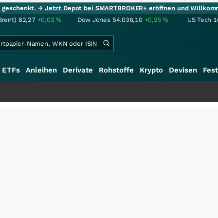
ie geschenkt.
→ Jetzt Depot bei SMARTBROKER+ eröffnen und Willkom
Brent)
82,27
+0,02
%
Dow Jones
54.036,10
+0,25
%
US Tech 1
ETFs
Anleihen
Derivate
Rohstoffe
Krypto
Devisen
Fest