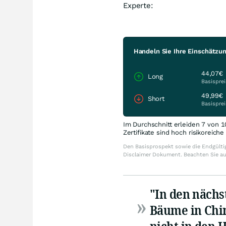
Experte:
Handeln Sie Ihre Einschätzu
44,07€
Long
Basisprei
49,99€
Short
Basisprei
Im Durchschnitt erleiden 7 von 1
Zertifikate sind hoch risikoreich
Den Basisprospekt sowie die Endgültig
Disclaimer Dokument. Beachten Sie a
"In den nächs
Bäume in Chin