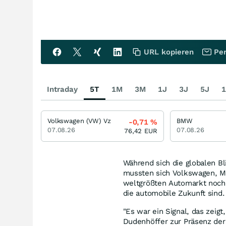
URL kopieren
Per
Intraday
5T
1M
3M
1J
3J
5J
1
Volkswagen (VW) Vz
BMW
-0,71
%
07.08.26
07.08.26
76,42
EUR
Während sich die globalen Bl
mussten sich Volkswagen, Me
weltgrößten Automarkt noch
die automobile Zukunft sind.
"Es war ein Signal, das zeig
Dudenhöffer zur Präsenz der