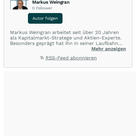
Markus Weingran
0
Follower
Autor folgen
Markus Weingran arbeitet seit über 20 Jahren
als Kapitalmarkt-Stratege und Aktien-Experte.
Besonders geprägt hat ihn in seiner Laufbahn
die langjährige Zusammenarbeit mit dem
Mehr anzeigen
Finanzexperten Hans A. Bernecker: “Herr
RSS-Feed abonnieren
Bernecker versucht in jeder Börsenphase, das
Beste für die Anleger rauszuholen”. Diese
Einstellung hat er übernommen und gibt sein
Wissen täglich an die Anleger weiter.
Seine
Trading-Tipps finden Sie in dem täglichen
Youtube-Format
"wallstreetONLINE
Börsenlounge"
.
Seine
Watchlisten
und
Portfolios
finden Sie auf seiner
wallstreetONLINE Profilseite
.