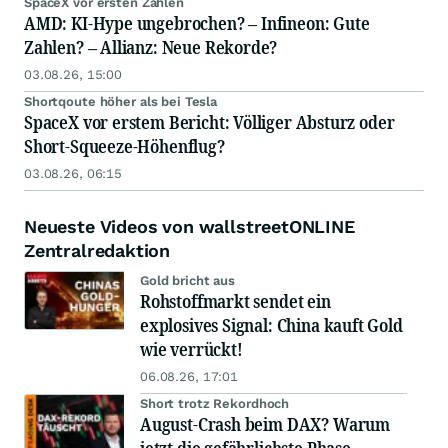
SpaceX vor ersten Zahlen
AMD: KI-Hype ungebrochen? – Infineon: Gute
Zahlen? – Allianz: Neue Rekorde?
03.08.26, 15:00
Shortqoute höher als bei Tesla
SpaceX vor erstem Bericht: Völliger Absturz oder
Short-Squeeze-Höhenflug?
03.08.26, 06:15
Neueste Videos von wallstreetONLINE
Zentralredaktion
Gold bricht aus
Rohstoffmarkt sendet ein
explosives Signal: China kauft Gold
wie verrückt!
06.08.26, 17:01
Short trotz Rekordhoch
August-Crash beim DAX? Warum