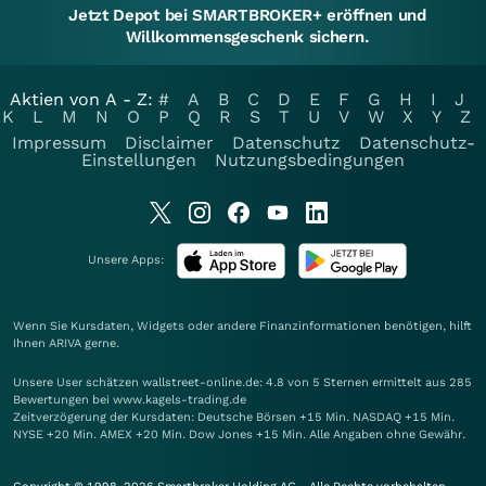
Jetzt Depot bei SMARTBROKER+ eröffnen und
Willkommensgeschenk sichern.
Aktien von A - Z:
#
A
B
C
D
E
F
G
H
I
J
K
L
M
N
O
P
Q
R
S
T
U
V
W
X
Y
Z
Impressum
Disclaimer
Datenschutz
Datenschutz-
Einstellungen
Nutzungsbedingungen
Unsere Apps:
Wenn Sie Kursdaten, Widgets oder andere Finanzinformationen benötigen, hilft
Ihnen
ARIVA
gerne.
Unsere User schätzen wallstreet-online.de: 4.8 von 5 Sternen ermittelt aus 285
Bewertungen bei www.kagels-trading.de
Zeitverzögerung der Kursdaten: Deutsche Börsen +15 Min. NASDAQ +15 Min.
NYSE +20 Min. AMEX +20 Min. Dow Jones +15 Min. Alle Angaben ohne Gewähr.