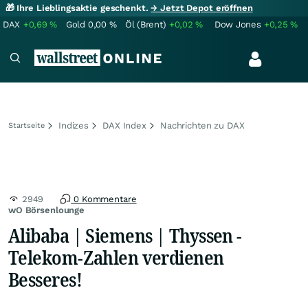
🎁 Ihre Lieblingsaktie geschenkt.
→ Jetzt Depot eröffnen
DAX
+0,69
%
Gold
0,00
%
Öl (Brent)
+0,02
%
Dow Jones
+0,25
%
Indizes
DAX Index
Nachrichten zu DAX
Startseite
2949
0 Kommentare
wO Börsenlounge
Alibaba | Siemens | Thyssen -
Telekom-Zahlen verdienen
Besseres!