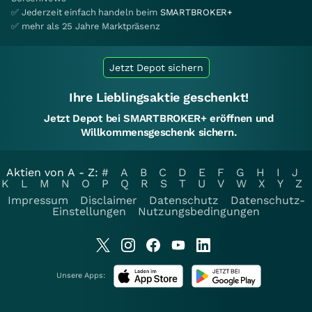
✅ Jederzeit einfach handeln beim
SMARTBROKER+
✅ mehr als 25 Jahre Marktpräsenz
Jetzt Depot sichern
Ihre Lieblingsaktie geschenkt!
Jetzt Depot bei SMARTBROKER+ eröffnen und
Willkommensgeschenk sichern.
Aktien von A - Z:
#
A
B
C
D
E
F
G
H
I
J
K
L
M
N
O
P
Q
R
S
T
U
V
W
X
Y
Z
Impressum
Disclaimer
Datenschutz
Datenschutz-
Einstellungen
Nutzungsbedingungen
Unsere Apps: