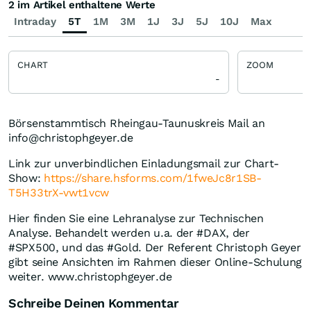
2 im Artikel enthaltene Werte
Intraday
5T
1M
3M
1J
3J
5J
10J
Max
CHART
ZOOM
-
Börsenstammtisch Rheingau-Taunuskreis Mail an
info@christophgeyer.de
Link zur unverbindlichen Einladungsmail zur Chart-
Show:
https://share.hsforms.com/1fweJc8r1SB-
T5H33trX-vwt1vcw
Hier finden Sie eine Lehranalyse zur Technischen
Analyse. Behandelt werden u.a. der #DAX, der
#SPX500, und das #Gold. Der Referent Christoph Geyer
gibt seine Ansichten im Rahmen dieser Online-Schulung
weiter. www.christophgeyer.de
Schreibe Deinen Kommentar