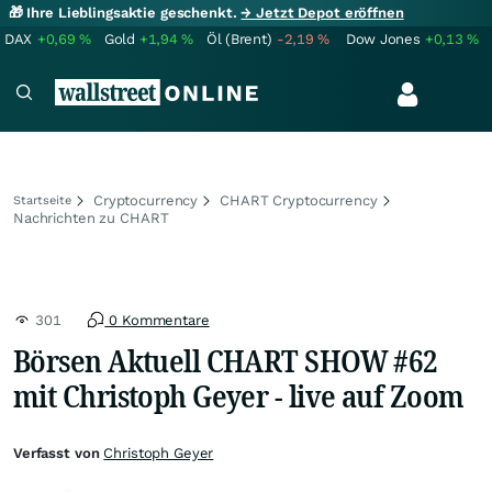
🎁 Ihre Lieblingsaktie geschenkt.
→ Jetzt Depot eröffnen
DAX
+0,69
%
Gold
+1,94
%
Öl (Brent)
-2,19
%
Dow Jones
+0,13
%
Cryptocurrency
CHART Cryptocurrency
Startseite
Nachrichten zu CHART
301
0 Kommentare
Börsen Aktuell CHART SHOW #62
mit Christoph Geyer - live auf Zoom
Verfasst von
Christoph Geyer