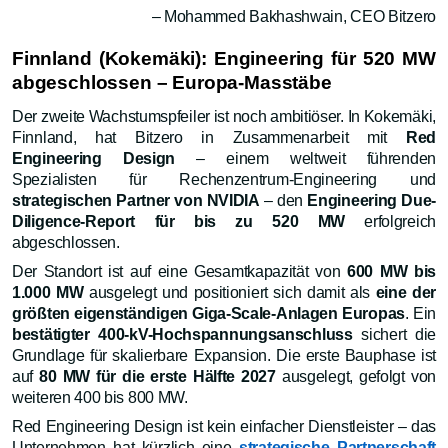
– Mohammed Bakhashwain, CEO Bitzero
Finnland (Kokemäki): Engineering für 520 MW
abgeschlossen – Europa-Masstäbe
Der zweite Wachstumspfeiler ist noch ambitiöser. In Kokemäki,
Finnland, hat Bitzero in Zusammenarbeit mit
Red
Engineering Design
– einem weltweit führenden
Spezialisten für Rechenzentrum-Engineering und
strategischen Partner von NVIDIA
– den
Engineering Due-
Diligence-Report für bis zu 520 MW
erfolgreich
abgeschlossen.
Der Standort ist auf eine Gesamtkapazität von
600 MW bis
1.000 MW
ausgelegt und positioniert sich damit als
eine der
größten eigenständigen Giga-Scale-Anlagen Europas
. Ein
bestätigter 400-kV-Hochspannungsanschluss
sichert die
Grundlage für skalierbare Expansion. Die erste Bauphase ist
auf
80 MW für die erste Hälfte 2027
ausgelegt, gefolgt von
weiteren 400 bis 800 MW.
Red Engineering Design ist kein einfacher Dienstleister – das
Unternehmen hat kürzlich eine
strategische Partnerschaft