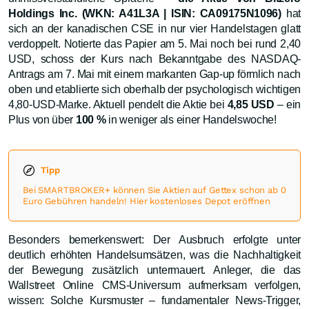
Holdings Inc. (WKN: A41L3A | ISIN: CA09175N1096)
hat
sich an der kanadischen CSE in nur vier Handelstagen glatt
verdoppelt. Notierte das Papier am 5. Mai noch bei rund 2,40
USD, schoss der Kurs nach Bekanntgabe des NASDAQ-
Antrags am 7. Mai mit einem markanten Gap-up förmlich nach
oben und etablierte sich oberhalb der psychologisch wichtigen
4,80-USD-Marke. Aktuell pendelt die Aktie bei
4,85 USD
– ein
Plus von über
100 %
in weniger als einer Handelswoche!
Tipp
Bei SMARTBROKER+ können Sie Aktien auf Gettex schon ab 0
Euro Gebühren handeln! Hier kostenloses Depot eröffnen
Besonders bemerkenswert: Der Ausbruch erfolgte unter
deutlich erhöhten Handelsumsätzen, was die Nachhaltigkeit
der Bewegung zusätzlich untermauert. Anleger, die das
Wallstreet Online CMS-Universum aufmerksam verfolgen,
wissen: Solche Kursmuster – fundamentaler News-Trigger,