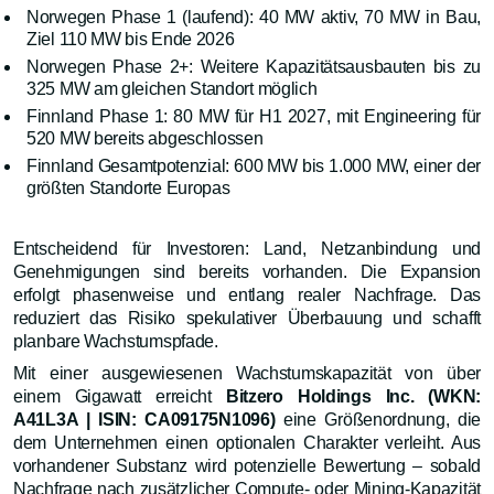
Norwegen Phase 1 (laufend): 40 MW aktiv, 70 MW in Bau,
Ziel 110 MW bis Ende 2026
Norwegen Phase 2+: Weitere Kapazitätsausbauten bis zu
325 MW am gleichen Standort möglich
Finnland Phase 1: 80 MW für H1 2027, mit Engineering für
520 MW bereits abgeschlossen
Finnland Gesamtpotenzial: 600 MW bis 1.000 MW, einer der
größten Standorte Europas
Entscheidend für Investoren: Land, Netzanbindung und
Genehmigungen sind bereits vorhanden. Die Expansion
erfolgt phasenweise und entlang realer Nachfrage. Das
reduziert das Risiko spekulativer Überbauung und schafft
planbare Wachstumspfade.
Mit einer ausgewiesenen Wachstumskapazität von über
einem Gigawatt erreicht
Bitzero Holdings Inc. (WKN:
A41L3A | ISIN: CA09175N1096)
eine Größenordnung, die
dem Unternehmen einen optionalen Charakter verleiht. Aus
vorhandener Substanz wird potenzielle Bewertung – sobald
Nachfrage nach zusätzlicher Compute- oder Mining-Kapazität