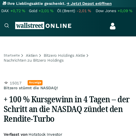
🎁 Ihre Lieblingsaktie geschenkt.
→ Jetzt Depot eröffnen
DAX
+0,72
%
Gold
+2,01
%
Öl (Brent)
-2,01
%
Dow Jones
+0,09
%
Aktien
Bitzero Holdings Aktie
Startseite
Nachrichten zu Bitzero Holdings
Anzeige
15017
Bitzero stürmt die NASDAQ!
+ 100 % Kursgewinn in 4 Tagen – der
Schritt an die NASDAQ zündet den
Rendite-Turbo
Verfasst von
Hotstock Investor