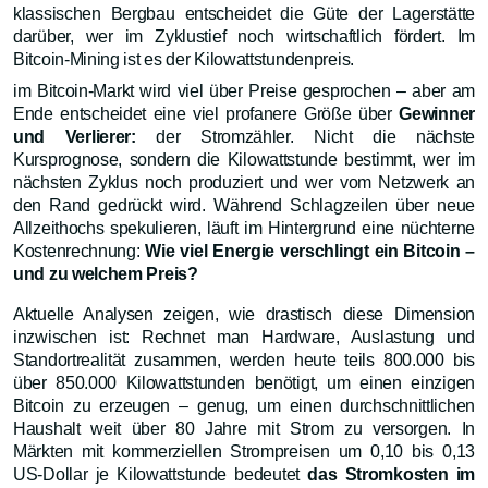
klassischen Bergbau entscheidet die Güte der Lagerstätte
darüber, wer im Zyklustief noch wirtschaftlich fördert. Im
Bitcoin-Mining ist es der Kilowattstundenpreis.
im Bitcoin-Markt wird viel über Preise gesprochen – aber am
Ende entscheidet eine viel profanere Größe über
Gewinner
und Verlierer:
der Stromzähler. Nicht die nächste
Kursprognose, sondern die Kilowattstunde bestimmt, wer im
nächsten Zyklus noch produziert und wer vom Netzwerk an
den Rand gedrückt wird. Während Schlagzeilen über neue
Allzeithochs spekulieren, läuft im Hintergrund eine nüchterne
Kostenrechnung:
Wie viel Energie verschlingt ein Bitcoin –
und zu welchem Preis?
Aktuelle Analysen zeigen, wie drastisch diese Dimension
inzwischen ist: Rechnet man Hardware, Auslastung und
Standortrealität zusammen, werden heute teils 800.000 bis
über 850.000 Kilowattstunden benötigt, um einen einzigen
Bitcoin zu erzeugen – genug, um einen durchschnittlichen
Haushalt weit über 80 Jahre mit Strom zu versorgen. In
Märkten mit kommerziellen Strompreisen um 0,10 bis 0,13
US‑Dollar je Kilowattstunde bedeutet
das Stromkosten im