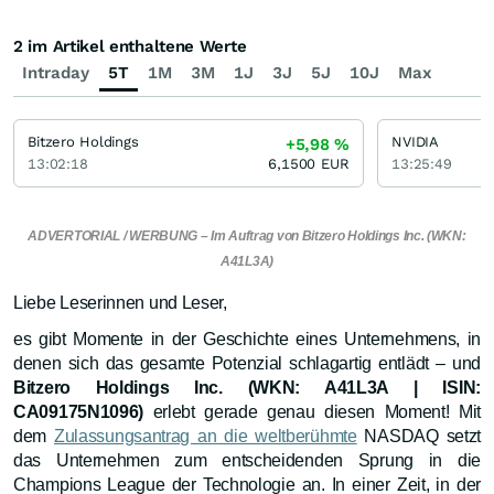
2 im Artikel enthaltene Werte
Intraday
5T
1M
3M
1J
3J
5J
10J
Max
Bitzero Holdings
NVIDIA
+5,98
%
13:02:18
6,1500
EUR
13:25:49
ADVERTORIAL / WERBUNG – Im Auftrag von Bitzero Holdings Inc. (WKN:
A41L3A)
Liebe Leserinnen und Leser,
es gibt Momente in der Geschichte eines Unternehmens, in
denen sich das gesamte Potenzial schlagartig entlädt – und
Bitzero Holdings Inc. (WKN: A41L3A | ISIN:
CA09175N1096)
erlebt gerade genau diesen Moment! Mit
dem
Zulassungsantrag an die weltberühmte
NASDAQ setzt
das Unternehmen zum entscheidenden Sprung in die
Champions League der Technologie an. In einer Zeit, in der