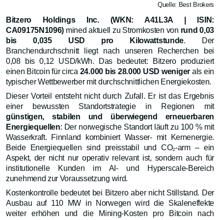
Quelle: Best Brokers
Bitzero Holdings Inc. (WKN: A41L3A | ISIN:
CA09175N1096)
mined aktuell zu Stromkosten von
rund 0,03
bis 0,035 USD pro Kilowattstunde
. Der
Branchendurchschnitt liegt nach unseren Recherchen bei
0,08 bis 0,12 USD/kWh. Das bedeutet: Bitzero produziert
einen Bitcoin für circa
24.000 bis 28.000 USD weniger
als ein
typischer Wettbewerber mit durchschnittlichen Energiekosten.
Dieser Vorteil entsteht nicht durch Zufall. Er ist das Ergebnis
einer bewussten Standortstrategie in Regionen mit
günstigen, stabilen und überwiegend erneuerbaren
Energiequellen
: Der norwegische Standort läuft zu 100 % mit
Wasserkraft. Finnland kombiniert Wasser- mit Kernenergie.
Beide Energiequellen sind preisstabil und CO₂-arm – ein
Aspekt, der nicht nur operativ relevant ist, sondern auch für
institutionelle Kunden im AI- und Hyperscale-Bereich
zunehmend zur Voraussetzung wird.
Kostenkontrolle bedeutet bei Bitzero aber nicht Stillstand. Der
Ausbau auf 110 MW in Norwegen wird die Skaleneffekte
weiter erhöhen und die Mining-Kosten pro Bitcoin nach