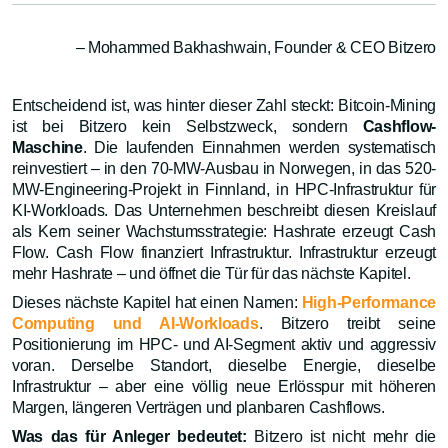
– Mohammed Bakhashwain, Founder & CEO Bitzero
Entscheidend ist, was hinter dieser Zahl steckt: Bitcoin-Mining
ist bei Bitzero kein Selbstzweck, sondern
Cashflow-
Maschine
. Die laufenden Einnahmen werden systematisch
reinvestiert – in den 70-MW-Ausbau in Norwegen, in das 520-
MW-Engineering-Projekt in Finnland, in HPC-Infrastruktur für
KI-Workloads. Das Unternehmen beschreibt diesen Kreislauf
als Kern seiner Wachstumsstrategie: Hashrate erzeugt Cash
Flow. Cash Flow finanziert Infrastruktur. Infrastruktur erzeugt
mehr Hashrate – und öffnet die Tür für das nächste Kapitel.
Dieses nächste Kapitel hat einen Namen:
High-Performance
Computing und AI-Workloads
. Bitzero treibt seine
Positionierung im HPC- und AI-Segment aktiv und aggressiv
voran. Derselbe Standort, dieselbe Energie, dieselbe
Infrastruktur – aber eine völlig neue Erlösspur mit höheren
Margen, längeren Verträgen und planbaren Cashflows.
Was das für Anleger bedeutet:
Bitzero ist nicht mehr die