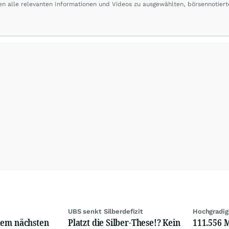
en alle relevanten Informationen und Videos zu ausgewählten, börsennotiert
nologiebranche aus Australien und Kanada. Wir sind dafür bekannt, dass wir
ompanies mit Vervielfachungspotential recherchieren. Unser globales Netz
sönlichkeiten. Deren Company-Builder-Gen ist für uns entscheidend und Bas
ionellen Beiträge machen wir die Unternehmen einem breiten Investorenpubl
ten Sie hierzu unseren Disclaimer auf
"www.axinocapital.de/disclaimer"
.
UBS senkt Silberdefizit
Hochgradig
dem nächsten
Platzt die Silber-These!? Kein
111.556 M