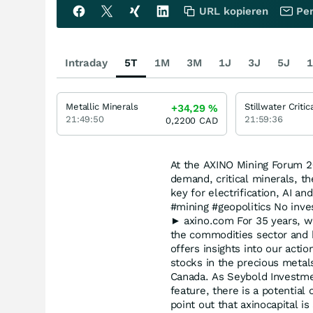
URL kopieren
Per
Intraday
5T
1M
3M
1J
3J
5J
1
Metallic Minerals
+34,29
%
21:49:50
21:59:36
0,2200
CAD
At the AXINO Mining Forum 2
demand, critical minerals, th
key for electrification, AI an
#mining #geopolitics No inve
► axino.com For 35 years, w
the commodities sector and b
offers insights into our act
stocks in the precious metal
Canada. As Seybold Investm
feature, there is a potential 
point out that axinocapital 