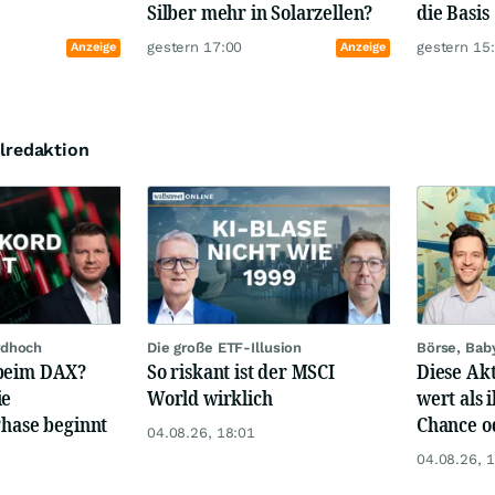
Silber mehr in Solarzellen?
die Basis
gestern 17:00
gestern 15
Anzeige
Anzeige
lredaktion
rdhoch
Die große ETF-Illusion
Börse, Bab
 beim DAX?
So riskant ist der MSCI
Diese Akt
ie
World wirklich
wert als i
Phase beginnt
Chance od
04.08.26, 18:01
04.08.26, 