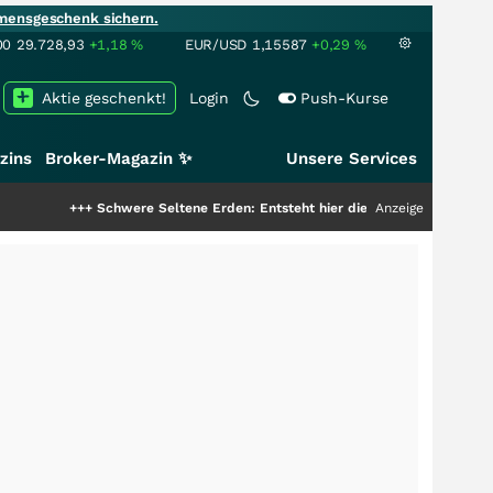
mensgeschenk sichern.
00
29.728,93
+1,18
%
EUR/USD
1,15587
+0,29
%
Aktie geschenkt!
Login
Push-Kurse
zins
Broker-Magazin ✨
Unsere Services
+
Schwere Seltene Erden: Entsteht hier die nächste Milliardenstory?
Anzeige
+++