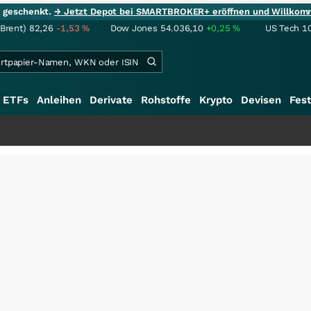
ie geschenkt.
→ Jetzt Depot bei SMARTBROKER+ eröffnen und Willkom
(Brent)
82,26
-1,53
%
Dow Jones
54.036,10
+0,25
%
US Tech 1
ETFs
Anleihen
Derivate
Rohstoffe
Krypto
Devisen
Fest
++