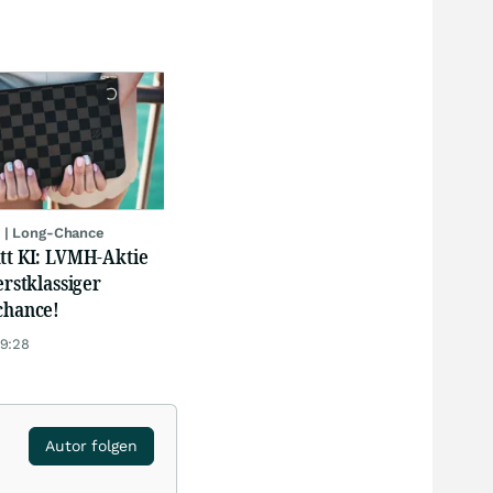
 | Long-Chance
att KI: LVMH-Aktie
erstklassiger
chance!
19:28
Autor folgen