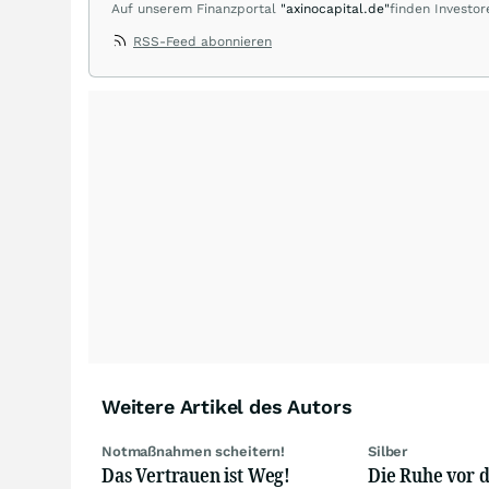
Auf unserem Finanzportal
"axinocapital.de"
finden Investor
Aktiengesellschaften der Edelmetall-, Rohstoff- und Tech
RSS-Feed abonnieren
wachstumsstarken und erfolgsversprechenden Small Cap C
führt uns immer wieder zu erfolgreichen Managern und Per
unseres eigenen Investmenterfolges. Durch unsere redakt
zugänglich. Unsere Performance ist auch Ihre! Bitte beach
Weitere Artikel des Autors
Notmaßnahmen scheitern!
Silber
Das Vertrauen ist Weg!
Die Ruhe vor 