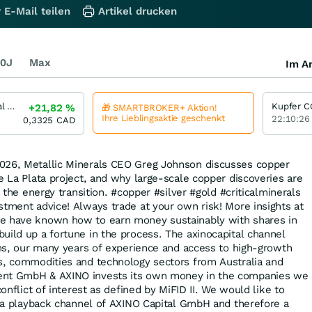
 E-Mail teilen
Artikel drucken
0J
Max
Im Ar
Stillwater Critical Minerals
+21,82
%
🎁 SMARTBROKER+ Aktion!
Ihre Lieblingsaktie geschenkt
22:10:26
0,3325
CAD
026, Metallic Minerals CEO Greg Johnson discusses copper
e La Plata project, and why large-scale copper discoveries are
d the energy transition. #copper #silver #gold #criticalminerals
stment advice! Always trade at your own risk! More insights at
e have known how to earn money sustainably with shares in
uild up a fortune in the process. The axinocapital channel
ions, our many years of experience and access to high-growth
s, commodities and technology sectors from Australia and
ent GmbH & AXINO invests its own money in the companies we
conflict of interest as defined by MiFID II. We would like to
is a playback channel of AXINO Capital GmbH and therefore a