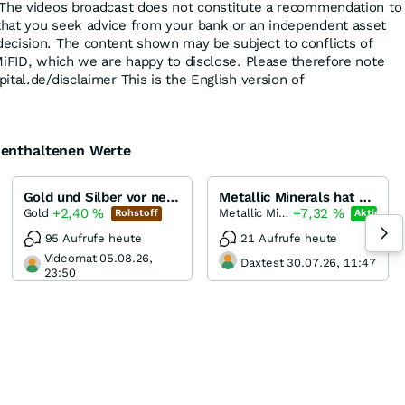
 The videos broadcast does not constitute a recommendation to
hat you seek advice from your bank or an independent asset
ecision. The content shown may be subject to conflicts of
MiFID, which we are happy to disclose. Please therefore note
tal.de/disclaimer This is the English version of
e enthaltenen Werte
Gold und Silber vor neuen Allzeithochs...
Metallic Minerals hat sich die beste Gegend im Yukon ausgesucht!
+2,40
%
+7,32
%
Gold
Metallic Minerals
Rohstoff
Aktie
95 Aufrufe heute
21 Aufrufe heute
Videomat 05.08.26,
Daxtest 30.07.26, 11:47
23:50