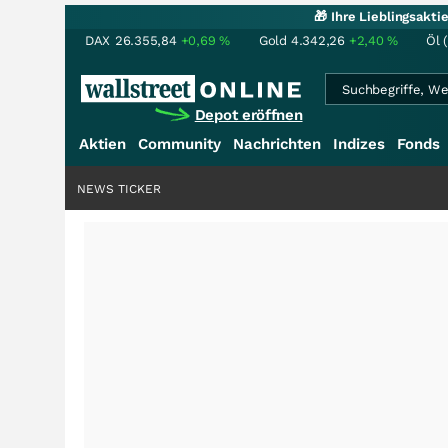
🎁 Ihre Lieblingsakt
DAX
26.355,84
+0,69
%
Gold
4.342,26
+2,40
%
Öl 
Depot eröffnen
Aktien
Community
Nachrichten
Indizes
Fonds
NEWS TICKER