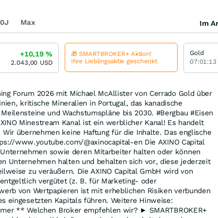
0J
Max
Im Ar
Gold
+10,19
%
🎁 SMARTBROKER+ Aktion!
Ihre Lieblingsaktie geschenkt
07:01:13
2.043,00
USD
ing Forum 2026 mit Michael McAllister von Cerrado Gold über
nien, kritische Mineralien in Portugal, das kanadische
 Meilensteine und Wachstumspläne bis 2030. #Bergbau #Eisen
XINO Minestream Kanal ist ein werblicher Kanal! Es handelt
 Wir übernehmen keine Haftung für die Inhalte. Das englische
https://www.youtube.com/@axinocapital-en Die AXINO Capital
nternehmen sowie deren Mitarbeiter halten oder können
en Unternehmen halten und behalten sich vor, diese jederzeit
eilweise zu veräußern. Die AXINO Capital GmbH wird von
ntgeltlich vergütet (z. B. für Marketing- oder
rwerb von Wertpapieren ist mit erheblichen Risiken verbunden
s eingesetzten Kapitals führen. Weitere Hinweise:
sclaimer ** Welchen Broker empfehlen wir? ► SMARTBROKER+