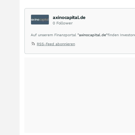
axinocapital.de
0
Follower
Auf unserem Finanzportal
"axinocapital.de"
finden Investor
Aktiengesellschaften der Edelmetall-, Rohstoff- und Tech
RSS-Feed abonnieren
wachstumsstarken und erfolgsversprechenden Small Cap C
führt uns immer wieder zu erfolgreichen Managern und Per
unseres eigenen Investmenterfolges. Durch unsere redakt
zugänglich. Unsere Performance ist auch Ihre! Bitte beach