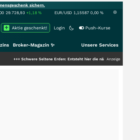
mensgeschenk sichern.
00
29.728,93
+1,18
%
EUR/USD
1,15587
0,00
%
Aktie geschenkt!
Login
Push-Kurse
zins
Broker-Magazin ✨
Unsere Services
chwere Seltene Erden: Entsteht hier die nächste Milliardenstory?
Anzeige
+++