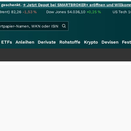
ie geschenkt.
→ Jetzt Depot bei SMARTBROKER+ eröffnen und Willkom
Brent)
82,26
-1,53
%
Dow Jones
54.036,10
+0,25
%
US Tech 1
ETFs
Anleihen
Derivate
Rohstoffe
Krypto
Devisen
Fest
+++
S