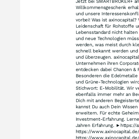
Jetzt bei SMARTBROKER+ anm
Willkommensgeschenk erhalte
und unsere Interessenskonfli
vorbei! Was ist axinocapital
Leidenschaft für Rohstoffe 
Lebensstandard nicht halten 
und neue Technologien müsse
werden, was meist durch kl
schnell bekannt werden und 
und überzeugen. axinocapital
Unternehmen ihren Corporat
entdecken dabei Chancen & P
Besonderen die Edelmetalle -
und Grüne-Technologien wird
Stichwort: E-Mobilität. Wir 
ebenfalls immer mehr an Bed
Dich mit anderen Begeisterte
kannst Du auch Dein Wissen
erweitern. Für echte Geheim
Investment-Erfahrung. Lerne
Jahren Erfahrung. ►https:/
https://www.axinocapital.de
https://www.axinocapital.de/