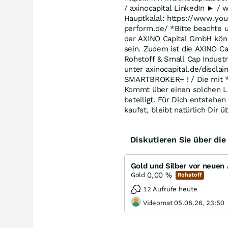
/ axinocapital LinkedIn ► /
Hauptkalal: https://www.yout
perform.de/ *Bitte beachte 
der AXINO Capital GmbH könn
sein. Zudem ist die AXINO Ca
Rohstoff & Small Cap Industr
unter axinocapital.de/discla
SMARTBROKER+ ! / Die mit * 
Kommt über einen solchen Lin
beteiligt. Für Dich entsteh
kaufst, bleibt natürlich Dir ü
Diskutieren Sie über di
0,00
%
Gold
Rohstoff
12 Aufrufe heute
Videomat 05.08.26, 23:50