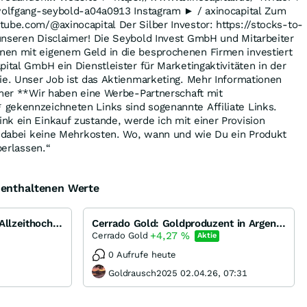
 wolfgang-seybold-a04a0913 Instagram ► / axinocapital Zum
ube.com/@axinocapital Der Silber Investor: https://stocks-to-
unseren Disclaimer! Die Seybold Invest GmbH und Mitarbeiter
en mit eigenem Geld in die besprochenen Firmen investiert
pital GmbH ein Dienstleister für Marketingaktivitäten in der
ie. Unser Job ist das Aktienmarketing. Mehr Informationen
imer **Wir haben eine Werbe-Partnerschaft mit
gekennzeichneten Links sind sogenannte Affiliate Links.
k ein Einkauf zustande, werde ich mit einer Provision
en dabei keine Mehrkosten. Wo, wann und wie Du ein Produkt
berlassen.“
e enthaltenen Werte
Gold und Silber vor neuen Allzeithochs...
Cerrado Gold: Goldproduzent in Argentinien und angehender Goldproduzent in Brasilien für 50 Mio USD
+4,27
%
Cerrado Gold
Aktie
0 Aufrufe heute
Goldrausch2025 02.04.26, 07:31