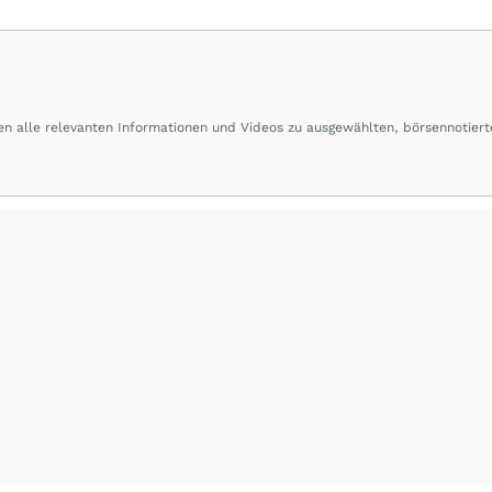
en alle relevanten Informationen und Videos zu ausgewählten, börsennotiert
nologiebranche aus Australien und Kanada. Wir sind dafür bekannt, dass wir
ompanies mit Vervielfachungspotential recherchieren. Unser globales Netz
sönlichkeiten. Deren Company-Builder-Gen ist für uns entscheidend und Bas
ionellen Beiträge machen wir die Unternehmen einem breiten Investorenpubl
ten Sie hierzu unseren Disclaimer auf
"www.axinocapital.de/disclaimer"
.