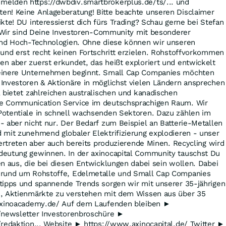
elden https://dwbdiv.smartbrokerplus.de/ts/... und
n! Keine Anlageberatung! Bitte beachte unseren Disclaimer
kte! DU interessierst dich fürs Trading? Schau gerne bei Stefan
? Wir sind Deine Investoren-Community mit besonderer
und Hoch-Technologien. Ohne diese können wir unseren
und erst recht keinen Fortschritt erzielen. Rohstoffvorkommen
n aber zuerst erkundet, das heißt exploriert und entwickelt
einere Unternehmen beginnt. Small Cap Companies möchten
Investoren & Aktionäre in möglichst vielen Ländern ansprechen
 bietet zahlreichen australischen und kanadischen
e Communication Service im deutschsprachigen Raum. Wir
otentiale in schnell wachsenden Sektoren. Dazu zählen im
 aber nicht nur. Der Bedarf zum Beispiel an Batterie-Metallen
 mit zunehmend globaler Elektrifizierung explodieren - unser
vertreten aber auch bereits produzierende Minen. Recycling wird
eutung gewinnen. In der axinocapital Community tauschst Du
n aus, die bei diesen Entwicklungen dabei sein wollen. Dabei
 rund um Rohstoffe, Edelmetalle und Small Cap Companies
tipps und spannende Trends sorgen wir mit unserer 35-jährigen
, Aktienmärkte zu verstehen mit dem Wissen aus über 35
/axinoacademy.de/ Auf dem Laufenden bleiben ►
/newsletter Investorenbroschüre ►
redaktion... Website ► https://www.axinocapital.de/ Twitter ►