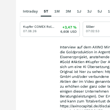
Intraday
5T
1M
3M
1J
3J
5J
1
Kupfer COMEX Rolling
Silber
+3,47
%
07.08.26
07:02:53
6,608
USD
Interview auf dem AXINO Min
die Goldproduktion in Argenti
Eisenerzprojekt, anstehende
#Gold #Aktien #Kupfer Der A
sich um eine KI Übersetzung.
Original ist hier zu sehen: 
GmbH und/oder verbundene U
Aktien der im Video genannt
zu erhöhen oder ganz oder t
einigen dieser Unternehmen e
Beratungsleistungen). Der E
und kann zum Totalverlust de
https://axinocapital.de/di