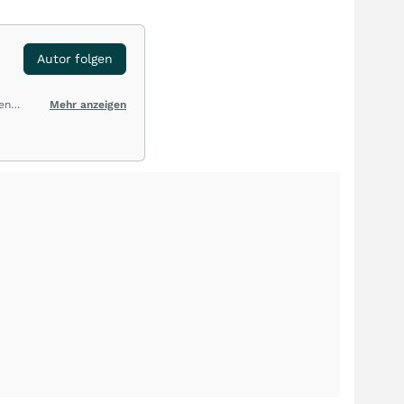
Autor folgen
en
Mehr anzeigen
 nach
werk
is
ikum