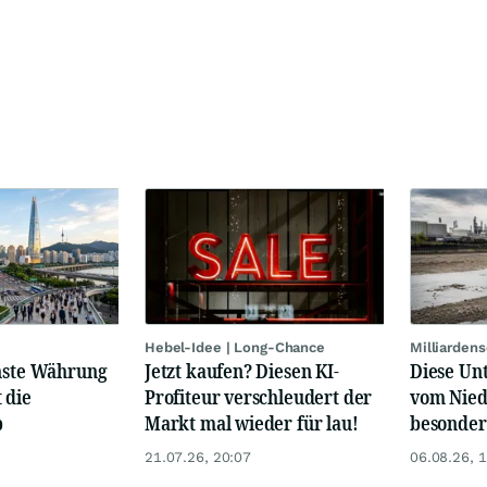
Hebel-Idee | Long-Chance
Milliarden
chste Währung
Jetzt kaufen? Diesen KI-
Diese Un
 die
Profiteur verschleudert der
vom Nied
b
Markt mal wieder für lau!
besonder
21.07.26, 20:07
06.08.26, 