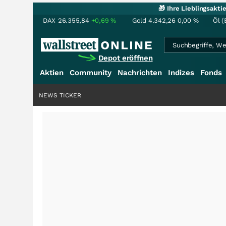
🎁 Ihre Lieblingsakt
DAX
26.355,84
+0,69
%
Gold
4.342,26
0,00
%
Öl (
Depot eröffnen
Aktien
Community
Nachrichten
Indizes
Fonds
NEWS TICKER